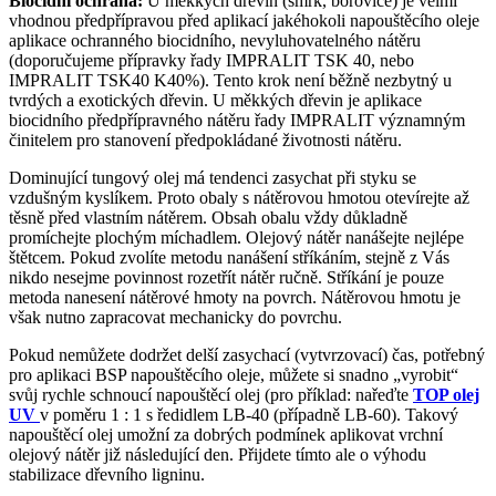
Biocidní ochrana:
U měkkých dřevin (smrk, borovice) je velmi
vhodnou předpřípravou před aplikací jakéhokoli napouštěcího oleje
aplikace ochranného biocidního, nevyluhovatelného nátěru
(doporučujeme přípravky řady IMPRALIT TSK 40, nebo
IMPRALIT TSK40 K40%). Tento krok není běžně nezbytný u
tvrdých a exotických dřevin. U měkkých dřevin je aplikace
biocidního předpřípravného nátěru řady IMPRALIT významným
činitelem pro stanovení předpokládané životnosti nátěru.
Dominující tungový olej má tendenci zasychat při styku se
vzdušným kyslíkem. Proto obaly s nátěrovou hmotou otevírejte až
těsně před vlastním nátěrem. Obsah obalu vždy důkladně
promíchejte plochým míchadlem. Olejový nátěr nanášejte nejlépe
štětcem. Pokud zvolíte metodu nanášení stříkáním, stejně z Vás
nikdo nesejme povinnost rozetřít nátěr ručně. Stříkání je pouze
metoda nanesení nátěrové hmoty na povrch. Nátěrovou hmotu je
však nutno zapracovat mechanicky do povrchu.
Pokud nemůžete dodržet delší zasychací (vytvrzovací) čas, potřebný
pro aplikaci BSP napouštěcího oleje, můžete si snadno „vyrobit“
svůj rychle schnoucí napouštěcí olej (pro příklad: nařeďte
TOP olej
UV
v poměru 1 : 1 s ředidlem LB-40 (případně LB-60). Takový
napouštěcí olej umožní za dobrých podmínek aplikovat vrchní
olejový nátěr již následující den. Přijdete tímto ale o výhodu
stabilizace dřevního ligninu.