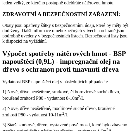
jeden velký, ze kterého postupně odebíráte nátěrovou hmotu.
ZDRAVOTNÍ A BEZPEČNOSTNÍ ZAŘAZENÍ:
Obaly jsou opatřeny štítky s bezpečnostními údaji, které by měly být
dodrženy. Další informace o nebezpečných vlivech a ochraně jsou
podrobně uvedeny v bezpečnostních listech. Bezpečnostní listy jsou
k dispozici na vyžádání.
Výpočet spotřeby nátěrových hmot
-
BSP
napouštěcí (0,9L) - impregnační olej na
dřevo s ochranou proti tmavnutí dřeva
Vydatnost BSP napouštěcí olej v následujících případech:
1) Nové, dříve neošetřené, smrkové, či borovicové suché dřevo,
2
broušené zrnitostí P80 - vydatnost 8-10m
/L
2) Nové, dříve neošetřené, modřínové suché dřevo, broušené
2
zrnitostí P80 - vydatnost 10-11m
/L
3) Starší smrkové, dřevo, vystavené povětrnosti, které bylo zbaveno
2