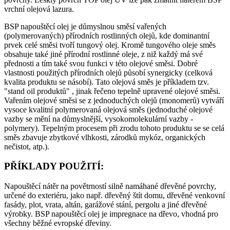
vrchní olejová lazura.
BSP napouštěcí olej je důmyslnou směsí vařených
(polymerovaných) přírodních rostlinných olejů, kde dominantní
prvek celé směsi tvoří tungový olej. Kromě tungového oleje směs
obsahuje také jiné přírodní rostlinné oleje, z niž každý má své
přednosti a tím také svou funkci v této olejové směsi. Dobré
vlastnosti použitých přírodních olejů působí synergicky (celková
kvalita produktu se násobí). Tato olejová směs je příkladem tzv.
"stand oil produktů" , jinak řečeno tepelně upravené olejové směsi.
Vařením olejové směsi se z jednoduchých olejů (monomerů) vytváří
vysoce kvalitní polymerovaná olejová směs (jednoduché olejové
vazby se mění na důmyslnější, vysokomolekulární vazby -
polymery). Tepelným procesem při zrodu tohoto produktu se se celá
směs zbavuje zbytkové vlhkosti, zárodků mykóz, organických
nečistot, atp.).
PŘÍKLADY POUŽITÍ:
Napouštěcí nátěr na povětrností silně namáhané dřevěné povrchy,
určené do exteriéru, jako např. dřevěný štít domu, dřevěné venkovní
fasády, plot, vrata, altán, garážové stání, pergolu a jiné dřevěné
výrobky. BSP napouštěcí olej je impregnace na dřevo, vhodná pro
všechny běžné evropské dřeviny.