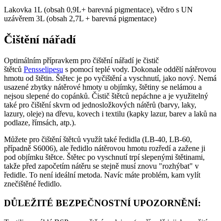
Lakovka 1L (obsah 0,9L+ barevná pigmentace), vědro s UN
uzávěrem 3L (obsah 2,7L + barevná pigmentace)
Čištění nářadí
Optimálním přípravkem pro čištění nářadí je čistič
štětců
Pensselipesu
s pomocí teplé vody. Dokonale oddělí nátěrovou
hmotu od štětin. Štětec je po vyčištění a vyschnutí, jako nový. Nemá
usazené zbytky nátěrové hmoty u objímky, štětiny se nelámou a
nejsou slepené do copánků. Čistič štětců nepáchne a je využitelný
také pro čištění skvrn od jednosložkových nátěrů (barvy, laky,
lazury, oleje) na dřevu, kovech i textilu (kapky lazur, barev a laků na
podlaze, římsách, atp.).
Můžete pro čištění štětců využít také ředidla (LB-40, LB-60,
případně S6006), ale ředidlo nátěrovou hmotu rozředí a zažene ji
pod objímku štětce. Štětec po vyschnutí trpí slepenými štětinami,
takže před započetím nátěru se stejně musí znovu "rozhýbat" v
ředidle. To není ideální metoda. Navíc máte problém, kam vylít
znečištěné ředidlo.
DŮLEŽITÉ BEZPEČNOSTNÍ UPOZORNĚNÍ: