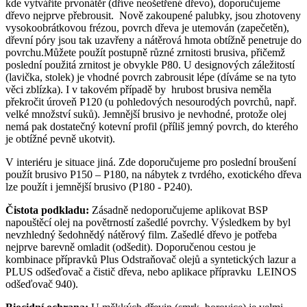
kde vytváříte prvonátěr (dříve neošetřené dřevo), doporučujeme
dřevo nejprve přebrousit. Nově zakoupené palubky, jsou zhotoveny
vysokoobrátkovou frézou, povrch dřeva je utemován (zapečetěn),
dřevní póry jsou tak uzavřeny a nátěrová hmota obtížně penetruje do
povrchu.Můžete použít postupně různé zrnitosti brusiva, přičemž
poslední použitá zrnitost je obvykle P80. U designových záležitostí
(lavička, stolek) je vhodné povrch zabrousit lépe (díváme se na tyto
věci zblízka). I v takovém případě by hrubost brusiva neměla
překročit úroveň P120 (u pohledových nesourodých povrchů, např.
velké množství suků). Jemnější brusivo je nevhodné, protože olej
nemá pak dostatečný kotevní profil (příliš jemný povrch, do kterého
je obtížné pevně ukotvit).
V interiéru je situace jiná. Zde doporučujeme pro poslední broušení
použít brusivo P150 – P180, na nábytek z tvrdého, exotického dřeva
lze použít i jemnější brusivo (P180 - P240).
Čistota podkladu:
Zásadně nedoporučujeme aplikovat BSP
napouštěcí olej na povětrností zašedlé povrchy. Výsledkem by byl
nevzhledný šedohnědý nátěrový film. Zašedlé dřevo je potřeba
nejprve barevně omladit (odšedit). Doporučenou cestou je
kombinace přípravků Plus Odstraňovač olejů a syntetických lazur a
PLUS odšeďovač a čistič dřeva, nebo aplikace přípravku LEINOS
odšeďovač 940).