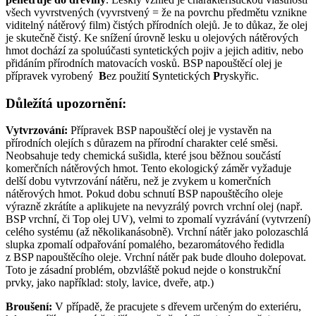
všech vyvrstvených (vyvrstvený = že na povrchu předmětu vznikne
viditelný nátěrový film) čistých přírodních olejů. Je to důkaz, že olej
je skutečně čistý. Ke snížení úrovně lesku u olejových nátěrových
hmot dochází za spoluúčasti syntetických pojiv a jejich aditiv, nebo
přidáním přírodních matovacích vosků. BSP napouštěcí olej je
přípravek vyrobený
B
ez použití
S
yntetických
P
ryskyřic.
Důležítá upozornění:
Vytvrzování:
Přípravek BSP napouštěcí olej je vystavěn na
přírodních olejích s důrazem na přírodní charakter celé směsi.
Neobsahuje tedy chemická sušidla, které jsou běžnou součástí
komerčních nátěrových hmot. Tento ekologický záměr vyžaduje
delší dobu vytvrzování nátěru, než je zvykem u komerčních
nátěrových hmot. Pokud dobu schnutí BSP napouštěcího oleje
výrazně zkrátíte a aplikujete na nevyzrálý povrch vrchní olej (např.
BSP vrchní, či Top olej UV), velmi to zpomalí vyzrávání (vytvrzení)
celého systému (až několikanásobně). Vrchní nátěr jako polozaschlá
slupka zpomalí odpařování pomalého, bezaromátového ředidla
z BSP napouštěcího oleje. Vrchní nátěr pak bude dlouho dolepovat.
Toto je zásadní problém, obzvláště pokud nejde o konstrukční
prvky, jako například: stoly, lavice, dveře, atp.)
Broušení:
V případě, že pracujete s dřevem určeným do exteriéru,