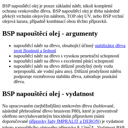
BSP napouštěcí olej je pouze základní nátěr, nikoli kompletní
ochrana venkovního dřeva. BSP napouštěcí olej je třeba následně
překrýt vrchním olejovým nátěrem, TOP olej UV, nebo BSP vrchní
olejová lazura, případně kombinací obou těchto přípravků.
BSP napouštěcí olej - argumenty
napouštěcí nátěr na dřevo, obsahující účinný
stabilizátor dřeva
proti žloutnutí a šednutí
napouštěcí nátěr na dřevo s vysokou penetrační schopností
napouštěcí nátěr na dřevo s excelentní plnící schopností
napouštěcí nátěr na dřevo difůzně prodyšný (tedy vodu
nepropouští, ale vodní páru ano). Difůzní prodyšnost nátěru
podporuje rozměrovou stabilitu dřeva, zabraňuje praskání
dřeva.
BSP napouštěcí olej - vydatnost
Na opracovaném (nejběžnějším) smrkovém dřevu (hoblované,
následně přebroušené dřevo brusivem P80), které je preventivně
ošetřeno nevyluhovatelným biocidním přípravkem (námi
doporučované
přípravky řady IMPRALIT a DERON
) je vydatnost
2
tohoto napouštěcího olejového přípravku 8-12m
/L. Vydatnost BSP