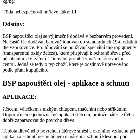
kg/kg).
Třída nebezpečnosti hořlavé látky: III
Odstíny:
BSP napouštěcí olej se výjimečně dodává v bezbarvém provedení.
Nejčastěji je dodáván barevně tónován do standardních 19-ti odstínů
dle vzorkovnice. Pro tónování se používají speciální mikropigmenty
(transparentní oxidy železa), které přispívají k ochraně sřeva před
působením UV záření. Tónování probíhá v našem tónovacím
centru. Jedná se tedy o typ
zboží, které je odstínově upravováno
podle přání kupujícího.
BSP napouštěcí olej - aplikace a schnutí
APLIKACE:
štětcem, válečkem s nízkým chlupem, máčením nebo stříkáním.
Doporučejeme jednoznačně aplikaci štětcem, protože nátěr je třeba
dobře zaparacovat do povrchu dřeva.
Teplota dřevěného povrchu, nátěrové směsi a okolního vzduchu při
aplikaci a schnutí nesmí během nanášení a schnutí klesnout pod