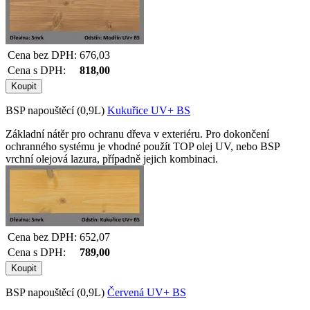
Cena bez DPH:
676,03
Cena s DPH:
818,00
BSP napouštěcí (0,9L)
Kukuřice UV+ BS
Základní nátěr pro ochranu dřeva v exteriéru. Pro dokončení
ochranného systému je vhodné použít TOP olej UV, nebo BSP
vrchní olejová lazura, případně jejich kombinaci.
Cena bez DPH:
652,07
Cena s DPH:
789,00
BSP napouštěcí (0,9L)
Červená UV+ BS