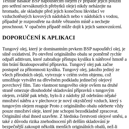
Textilie nasáklé BSP napouštěcím olejem (v případě jejich použití
pro setření nevsáknutých přebytků oleje) nikdy neházejte na
hromadu, ale skladujte před jejich konečnou likvidací ve
vzduchotěsných kovových nádobách nebo v nádobách s vodou,
případně je rozprostřete na dobře větraném místě a nechejte
proschnout. V opačném případě může dojít k jejich samovznícení.
DOPORUČENÍ K APLIKACI
Tungový olej, který je dominantním prvkem BSP napouštěcí olej, je
silně oxidativní. Po otevření originálního obalu se poměrně rychle
odpaří aditivum, které zabraňuje přístupu kyslíku k nátěrové hmotě a
tím brání škraloupovatění přípravku. Tungový olej pak začne
postupně za přítomnosti kyslíku. Tungový olej, jakožto jediný ze
všech přírodních olejů, vytvrzuje v celém svém objemu, což
umožňuje vytvářet na dřevěném podkladu jedinečný olejový
povrchový film. Tato vlastnost tungového oleje ovšem na druhé
straně omezuje dlouhodobé skladování přípravků s tungovým
olejem, zvláště pak tehdy, bylo-li z nádoby již odebráno nějaké
množství nátěru a v plechovce je nový okysličený vzduch, který s
tungovým olejem reaguje Proto z originálního obalu odeberte vždy
pouze množství oleje, které jste schopni bezodkladně zpracovat.
Originální obal ihned uzavřete. Z hlediska čerstvosti olejové směsi, a
také z důvodu rizika znehodnocení při delším skladování je
bezpečnější zakoupit několik menších originálních obalů, než-li