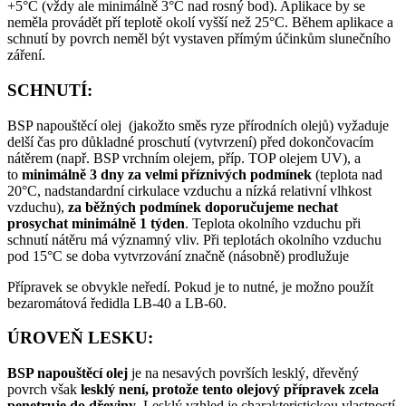
+5°C (vždy ale minimálně 3°C nad rosný bod). Aplikace by se
neměla provádět pří teplotě okolí vyšší než 25°C. Během aplikace a
schnutí by povrch neměl být vystaven přímým účinkům slunečního
záření.
SCHNUTÍ:
BSP napouštěcí olej (jakožto směs ryze přírodních olejů) vyžaduje
delší čas pro důkladné proschutí (vytvrzení) před dokončovacím
nátěrem (např. BSP vrchním olejem, příp. TOP olejem UV), a
to
minimálně 3 dny za velmi příznivých podmínek
(teplota nad
20°C, nadstandardní cirkulace vzduchu a nízká relativní vlhkost
vzduchu),
za běžných podmínek doporučujeme nechat
prosychat minimálně 1 týden
. Teplota okolního vzduchu při
schnutí nátěru má významný vliv. Při teplotách okolního vzduchu
pod 15°C se doba vytvrzování značně (násobně) prodlužuje
Přípravek se obvykle neředí. Pokud je to nutné, je možno použít
bezaromátová ředidla LB-40 a LB-60.
ÚROVEŇ LESKU:
BSP napouštěcí olej
je na nesavých površích lesklý, dřevěný
povrch však
lesklý není, protože tento olejový přípravek zcela
penetruje do dřeviny
. Lesklý vzhled je charakteristickou vlastností