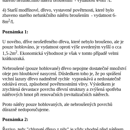
starého nefunkčního nátěru broušením - vydatnost 4-6m
/L
4) Starší modřínové, dřevo, vystavené povětrnosti, které bylo
zbaveno starého nefunkčního nátěru broušením - vydatnost 6-
2
8m
/L
Poznámka 1:
U nového, dříve neošetřeného dřeva, které nebylo broušeno, ale je
pouze hoblováno, je vydatnost oproti výše uvedeným vyšší o cca
2
1,5-2m
. Ekonomická výhodnost je však v tomto případě velmi
krátkozraká.
Nebroušené (pouze hoblované) dřevo nepojme dostatečné množství
oleje pro hloubkové nasycení. Důsledkem toho je, že po sprášení
vrchní lazury dřevo nadměrně rychle vypraskává a nedostatečně
odolává erozi, způsobené povětrnostními vlivy. Výsledkem je
zrychlená devastace povrchu dřevní struktury a zvýšená spotřeba
nátěrových hmot při renovačních (revitalizačních nátěrech.
Proto nátěry pouze hoblovaných, ale nebroušených povrchů
důrazně nedoporučujeme.
Poznámka 2:
Řezivo, tedy "chlupaté dřevo z pily" je vždy vhodné před nátěrem