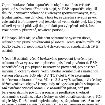
Oproti konkurenčním napouštěcím olejům na dřevo (včetně
produktů s obsahem přírodních olejů) se BSP napouštěcí olej liší
tím, že je vystavěn výhradně z vařených (polymerovaných, tedy
tepelně zušlechtěných) olejů a také to, že zásadní stavební prvek
celé směsi tvoří tungový olej (excelentní velmi drahý olej, který jen
někteří výrobci přidávají do produktů pro vylepšení směsi, často
však pouze v přirozené, nevařené podobě).
BSP napouštěcí olej je základem ochranného systému dřeva,
určeného pro přímé povětrnostní působení. Tento systém může být
buďto bezbarvý, nebo může být dekorován do standardních 19-ti
odstínů.
Všech 19 odstínů, včetně bezbarvého provedení je určeno pro
ochranu dřeva vystaveného přímému působení povětrnosti. BSP
napouštěcí olej je v případě bezbarvého provedení, pro dosažení
maximální ochrany dřeva, velmi vhodné kombinovat s následnou
vrstvou přípravku TOP olej UV. TOP olej UV je excelentní
bariérovou ochranou dřeva. Má cca 2-3 x vyšší sušinu, než všechny
běžné venkovní olejové lazury, tedy má vysokou plnící schopnost.
Má extrémně vysoký obsah UV absorbčích přísad, což jistí
barevnou stabilitu povrchu a současně prodlužuje životnost
ochranného systému. Jako všechny na olej bohaté substance je TOP
olej lesklý. Dnešní móda upřednostňuje spíše polomatné, až matné
povrchy. Lesklý povrch TOP olej UV lze pak zmatnit nátěrem BSP