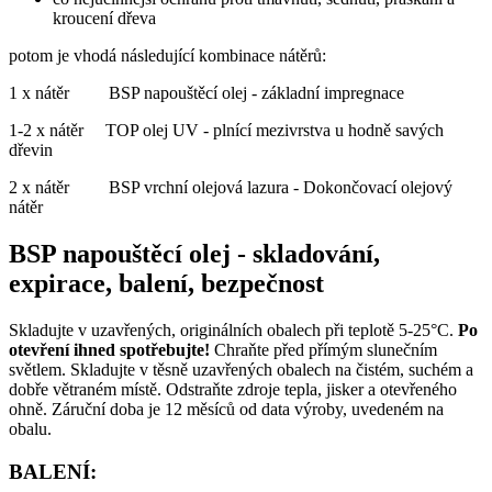
kroucení dřeva
potom je vhodá následující kombinace nátěrů:
1 x nátěr BSP napouštěcí olej - základní impregnace
1-2 x nátěr TOP olej UV - plnící mezivrstva u hodně savých
dřevin
2 x nátěr BSP vrchní olejová lazura - Dokončovací olejový
nátěr
BSP napouštěcí olej - skladování,
expirace, balení, bezpečnost
Skladujte v uzavřených, originálních obalech při teplotě 5-25°C.
Po
otevření ihned spotřebujte!
Chraňte před přímým slunečním
světlem. Skladujte v těsně uzavřených obalech na čistém, suchém a
dobře větraném místě. Odstraňte zdroje tepla, jisker a otevřeného
ohně. Záruční doba je 12 měsíců od data výroby, uvedeném na
obalu.
BALENÍ: