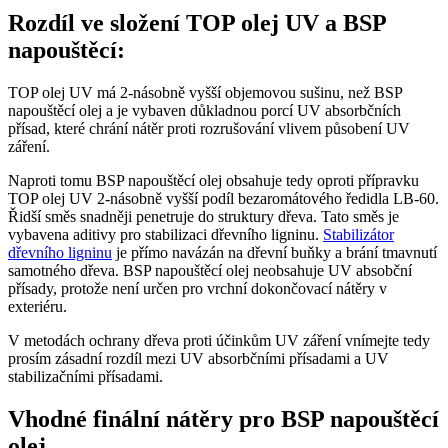
Rozdíl ve složení TOP olej UV a BSP
napouštěcí:
TOP olej UV má 2-násobně vyšší objemovou sušinu, než BSP
napouštěcí olej a je vybaven důkladnou porcí UV absorbčních
přísad, které chrání nátěr proti rozrušování vlivem působení UV
záření.
Naproti tomu BSP napouštěcí olej obsahuje tedy oproti přípravku
TOP olej UV 2-násobně vyšší podíl bezaromátového ředidla LB-60.
Řidší směs snadněji penetruje do struktury dřeva. Tato směs je
vybavena aditivy pro stabilizaci dřevního ligninu.
Stabilizátor
dřevního ligninu
je přímo navázán na dřevní buňky a brání tmavnutí
samotného dřeva. BSP napouštěcí olej neobsahuje UV absobční
přísady, protože není určen pro vrchní dokončovací nátěry v
exteriéru.
V metodách ochrany dřeva proti účinkům UV záření vnímejte tedy
prosím zásadní rozdíl mezi UV absorbčními přísadami a UV
stabilizačními přísadami.
Vhodné finální nátěry pro BSP napouštěcí
olej