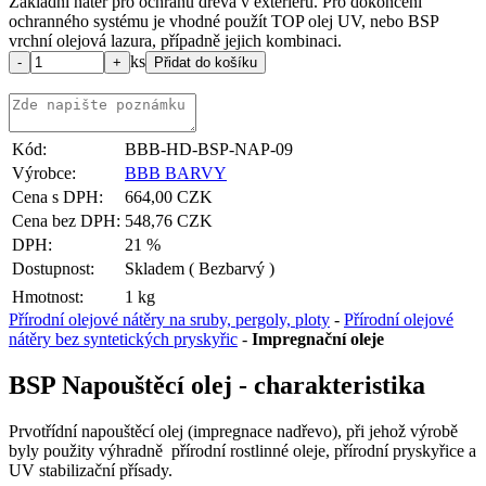
Základní nátěr pro ochranu dřeva v exteriéru. Pro dokončení
ochranného systému je vhodné použít TOP olej UV, nebo BSP
vrchní olejová lazura, případně jejich kombinaci.
ks
Kód:
BBB-HD-BSP-NAP-09
Výrobce:
BBB BARVY
Cena s DPH:
664,00 CZK
Cena bez DPH:
548,76 CZK
DPH:
21 %
Dostupnost:
Skladem
( Bezbarvý )
Hmotnost:
1 kg
Přírodní olejové nátěry na sruby, pergoly, ploty
-
Přírodní olejové
nátěry bez syntetických pryskyřic
-
Impregnační oleje
BSP Napouštěcí olej - charakteristika
Prvotřídní napouštěcí olej (impregnace nadřevo), při jehož výrobě
byly použity výhradně přírodní rostlinné oleje, přírodní pryskyřice a
UV stabilizační přísady.