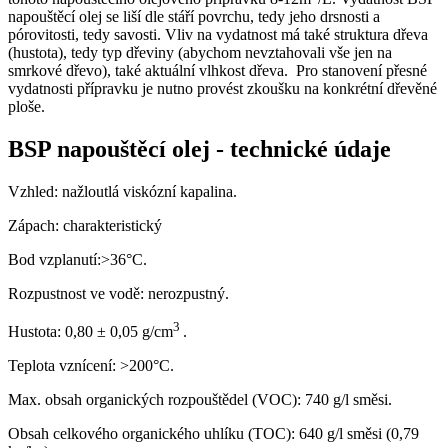
napouštěcí olej se liší dle stáří povrchu, tedy jeho drsnosti a
pórovitosti, tedy savosti. Vliv na vydatnost má také struktura dřeva
(hustota), tedy typ dřeviny (abychom nevztahovali vše jen na
smrkové dřevo), také aktuální vlhkost dřeva. Pro stanovení přesné
vydatnosti přípravku je nutno provést zkoušku na konkrétní dřevěné
ploše.
BSP napouštěcí olej - technické údaje
Vzhled: nažloutlá viskózní kapalina.
Zápach: charakteristický
Bod vzplanutí:>36°C.
Rozpustnost ve vodě: nerozpustný.
3
Hustota: 0,80 ± 0,05 g/cm
.
Teplota vznícení: >200°C.
Max. obsah organických rozpouštědel (VOC): 740 g/l směsi.
Obsah celkového organického uhlíku (TOC): 640 g/l směsi (0,79