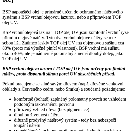
BSP napouštěcí olej je primárně určen do ochranného nátěrového
systému s BSP vrchní olejovou lazurou, nebo s přípravkem TOP
olej UV.
BSP vrchní olejová lazura i TOP olej UV jsou komfortní vrchní ryze
přírodní olejové nátěry. Tyto dva vrchní olejové nátěry se mezi
sebou liší. Zatímco lesklý TOP olej UV má objemovou sušinu cca
80% (proto má výtečné plnící vlastnosti), BSP vrchní má sušinu
okolo 40%, ale je nádherně polomatný a nemá dlouhý dolep, jako
TOP olej UV.
BSP vrchní olejová lazura i TOP olej UV jsou určeny pro finální
nátěry, proto disponují silnou porcí UV absorbčních přísad.
Pokud pracujeme se silně savým dřevem (např. dřevěné venkovní
obklady z Červeného cedru, nebo Smrku) a současně požadujeme:
komfortně (bohatě) zaplněný polomatný povrch se vzhledem
podobným lakovanému povrchu
přirozený vzhled dřeva (bez pigmentace)
dlouhou životnost nátěru
difuzně prodyšný nátěrový systém - tedy bez nebezpečí
loupání nátěru
co nejúčinnější ochranu proti tmavnutí, šednutí, praskání a