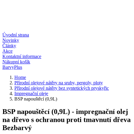
Úvodní strana
Novinky
Články
Akce
Kontaktní informace
Nákupní košík
BarvyPlus
Home
Přírodní olejové nátěry na sruby, pergoly, ploty
Přírodní olejové nátěry bez syntetických pryskyřic
Impregnační oleje
BSP napouštěcí (0,9L)
BSP napouštěcí (0,9L) - impregnační olej
na dřevo s ochranou proti tmavnutí dřeva
Bezbarvý