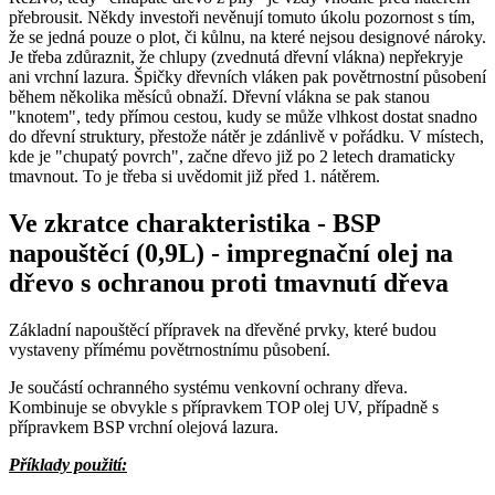
přebrousit. Někdy investoři nevěnují tomuto úkolu pozornost s tím,
že se jedná pouze o plot, či kůlnu, na které nejsou designové nároky.
Je třeba zdůraznit, že chlupy (zvednutá dřevní vlákna) nepřekryje
ani vrchní lazura. Špičky dřevních vláken pak povětrnostní působení
během několika měsíců obnaží. Dřevní vlákna se pak stanou
"knotem", tedy přímou cestou, kudy se může vlhkost dostat snadno
do dřevní struktury, přestože nátěr je zdánlivě v pořádku. V místech,
kde je "chupatý povrch", začne dřevo již po 2 letech dramaticky
tmavnout. To je třeba si uvědomit již před 1. nátěrem.
Ve zkratce charakteristika
-
BSP
napouštěcí (0,9L) - impregnační olej na
dřevo s ochranou proti tmavnutí dřeva
Základní napouštěcí přípravek na dřevěné prvky, které budou
vystaveny přímému povětrnostnímu působení.
Je součástí ochranného systému venkovní ochrany dřeva.
Kombinuje se obvykle s přípravkem TOP olej UV, případně s
přípravkem BSP vrchní olejová lazura.
Příklady použití: