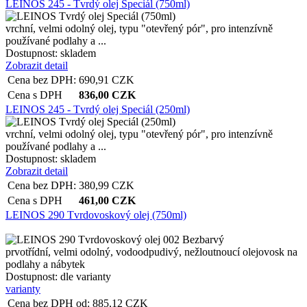
LEINOS 245 - Tvrdý olej Speciál (750ml)
vrchní, velmi odolný olej, typu "otevřený pór", pro intenzívně
používané podlahy a ...
Dostupnost:
skladem
Zobrazit detail
Cena bez DPH:
690,91
CZK
Cena s DPH
836,00
CZK
LEINOS 245 - Tvrdý olej Speciál (250ml)
vrchní, velmi odolný olej, typu "otevřený pór", pro intenzívně
používané podlahy a ...
Dostupnost:
skladem
Zobrazit detail
Cena bez DPH:
380,99
CZK
Cena s DPH
461,00
CZK
LEINOS 290 Tvrdovoskový olej (750ml)
prvotřídní, velmi odolný, vodoodpudivý, nežloutnoucí olejovosk na
podlahy a nábytek
Dostupnost:
dle varianty
varianty
Cena bez DPH od:
885,12
CZK