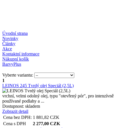
Úvodní strana
Novinky
Články
Akce
Kontaktní informace
Nákupní košík
BarvyPlus
Vyberte variantu:
1
LEINOS 245 Tvrdý olej Speciál (2,5L)
vrchní, velmi odolný olej, typu "otevřený pór", pro intenzívně
používané podlahy a ...
Dostupnost:
skladem
Zobrazit detail
Cena bez DPH:
1 881,82
CZK
Cena s DPH
2 277,00
CZK