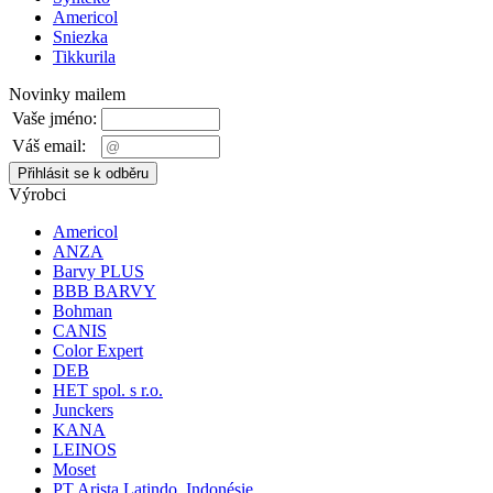
Americol
Sniezka
Tikkurila
Novinky mailem
Vaše jméno:
Váš email:
Výrobci
Americol
ANZA
Barvy PLUS
BBB BARVY
Bohman
CANIS
Color Expert
DEB
HET spol. s r.o.
Junckers
KANA
LEINOS
Moset
PT Arista Latindo, Indonésie