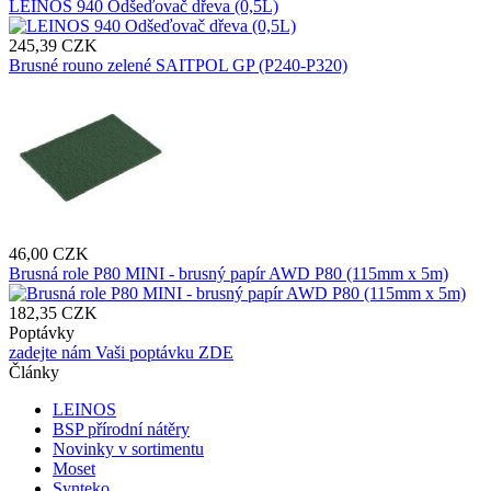
LEINOS 940 Odšeďovač dřeva (0,5L)
245,39 CZK
Brusné rouno zelené SAITPOL GP (P240-P320)
46,00 CZK
Brusná role P80 MINI - brusný papír AWD P80 (115mm x 5m)
182,35 CZK
Poptávky
zadejte nám Vaši poptávku ZDE
Články
LEINOS
BSP přírodní nátěry
Novinky v sortimentu
Moset
Synteko