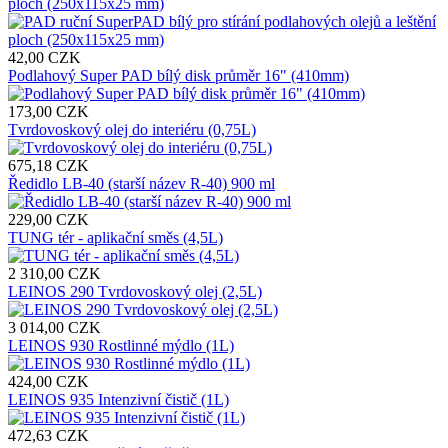
ploch (250x115x25 mm)
42,00 CZK
Podlahový Super PAD bílý disk průměr 16" (410mm)
173,00 CZK
Tvrdovoskový olej do interiéru (0,75L)
675,18 CZK
Ředidlo LB-40 (starší název R-40) 900 ml
229,00 CZK
TUNG tér - aplikační směs (4,5L)
2 310,00 CZK
LEINOS 290 Tvrdovoskový olej (2,5L)
3 014,00 CZK
LEINOS 930 Rostlinné mýdlo (1L)
424,00 CZK
LEINOS 935 Intenzivní čistič (1L)
472,63 CZK