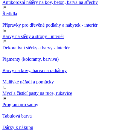
Antikorozní nátěry na kov, beton, barva na střechy
Ředidla
Přípravky pro dřevěné podlahy a nábytek - interiér
Barvy na stěny a stropy - interiér
Dekorativní stěrky a barvy - interiér
Pigmenty (koloranty, barviva)
Barvy na kovy, barva na radiátory
Malířské nářadí a pomůcky
Mycí a čistící pasty na ruce, rukavice
Program pro sauny
Tabulová barva
Dárky k nákupu