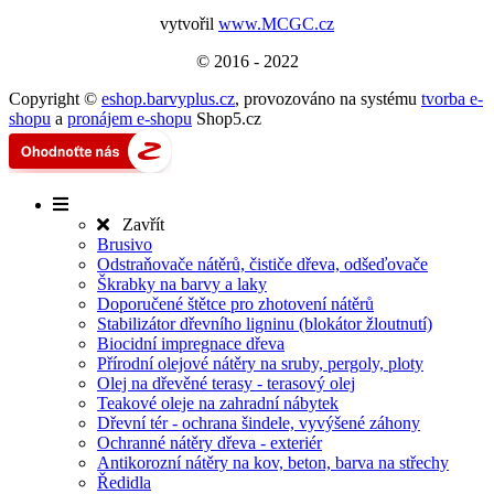
vytvořil
www.MCGC.cz
© 2016 - 2022
Copyright ©
eshop.barvyplus.cz
,
provozováno na systému
tvorba e-
shopu
a
pronájem e-shopu
Shop5.cz
Zavřít
Brusivo
Odstraňovače nátěrů, čističe dřeva, odšeďovače
Škrabky na barvy a laky
Doporučené štětce pro zhotovení nátěrů
Stabilizátor dřevního ligninu (blokátor žloutnutí)
Biocidní impregnace dřeva
Přírodní olejové nátěry na sruby, pergoly, ploty
Olej na dřevěné terasy - terasový olej
Teakové oleje na zahradní nábytek
Dřevní tér - ochrana šindele, vyvýšené záhony
Ochranné nátěry dřeva - exteriér
Antikorozní nátěry na kov, beton, barva na střechy
Ředidla