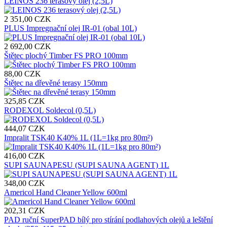
LEINOS 236 terasový olej (2,5L)
2 351,00 CZK
PLUS Impregnační olej IR-01 (obal 10L)
2 692,00 CZK
Štětec plochý Timber FS PRO 100mm
88,00 CZK
Štětec na dřevěné terasy 150mm
325,85 CZK
RODEXOL Soldecol (0,5L)
444,07 CZK
Impralit TSK40 K40% 1L (1L=1kg pro 80m²)
416,00 CZK
SUPI SAUNAPESU (SUPI SAUNA AGENT) 1L
348,00 CZK
Americol Hand Cleaner Yellow 600ml
202,31 CZK
PAD ruční SuperPAD bílý pro stírání podlahových olejů a leštění