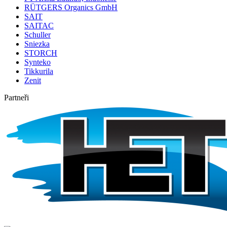
RÜTGERS Organics GmbH
SAIT
SAITAC
Schuller
Sniezka
STORCH
Synteko
Tikkurila
Zenit
Partneři