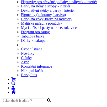
Přípravky pro dřevěné podlahy a nábytek - interiér
Barvy na stěny a stropy - interiér
Dekorativní stěrky a barvy - interiér
Pigmenty (koloranty, barviva)
Barvy na kovy, barva na radiátory
Malířské nářadí a pomůcky
Mycí a čistící pasty na ruce, rukavice
Program pro sauny
Tabulová barva
Dárky k nákupu
Úvodní strana
Novinky
Články
Akce
Kontaktní informace
Nákupní košík
BarvyPlus