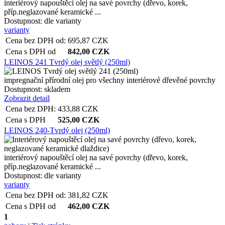
interiérový napouštěcí olej na savé povrchy (dřevo, korek,
příp.neglazované keramické ...
Dostupnost:
dle varianty
varianty
Cena bez DPH od:
695,87
CZK
Cena s DPH od
842,00
CZK
LEINOS 241 Tvrdý olej světlý (250ml)
impregnační přírodní olej pro všechny interiérové dřevěné povrchy
Dostupnost:
skladem
Zobrazit detail
Cena bez DPH:
433,88
CZK
Cena s DPH
525,00
CZK
LEINOS 240-Tvrdý olej (250ml)
interiérový napouštěcí olej na savé povrchy (dřevo, korek,
příp.neglazované keramické ...
Dostupnost:
dle varianty
varianty
Cena bez DPH od:
381,82
CZK
Cena s DPH od
462,00
CZK
1