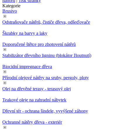
nahoru
|
Tisk stránky
Kategorie
Brusivo
Odstraňovače nátěrů, čističe dřeva, odšeďovače
Škrabky na barvy a laky
Doporučené štětce pro zhotovení nátěrů
Stabilizátor dřevního ligninu (blokátor žloutnutí)
Biocidní impregnace dřeva
Přírodní olejové nátěry na sruby, pergoly, ploty
Olej na dřevěné terasy - terasový olej
Teakové oleje na zahradní nábytek
Dřevní tér - ochrana šindele, vyvýšené záhony
Ochranné nátěry dřeva - exteriér