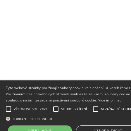
Tyto webové stránky používají soubory cookie ke zlepšení uživatelského z
Používáním našich webových stránek souhlasíte se všemi soubory cookie
souladu s našimi zásadami používání souborů cookie.
Více informací
VÝKONOVÉ SOUBORY
SOUBORY CÍLENÍ
NEZAŘAZENÉ SOUB
ZOBRAZIT PODROBNOSTI
VŠE PŘIJMOUT
VŠE ODMÍTNOUT