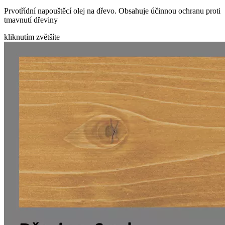
Prvotřídní napouštěcí olej na dřevo. Obsahuje účinnou ochranu proti
tmavnutí dřeviny
kliknutím zvětšíte