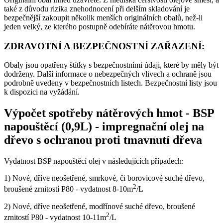
také z důvodu rizika znehodnocení při delším skladování je
bezpečnější zakoupit několik menších originálních obalů, než-li
jeden velký, ze kterého postupně odebíráte nátěrovou hmotu.
ZDRAVOTNÍ A BEZPEČNOSTNÍ ZAŘAZENÍ:
Obaly jsou opatřeny štítky s bezpečnostními údaji, které by měly být
dodrženy. Další informace o nebezpečných vlivech a ochraně jsou
podrobně uvedeny v bezpečnostních listech. Bezpečnostní listy jsou
k dispozici na vyžádání.
Výpočet spotřeby nátěrových hmot
-
BSP
napouštěcí (0,9L) - impregnační olej na
dřevo s ochranou proti tmavnutí dřeva
Vydatnost BSP napouštěcí olej v následujících případech:
1) Nové, dříve neošetřené, smrkové, či borovicové suché dřevo,
2
broušené zrnitostí P80 - vydatnost 8-10m
/L
2) Nové, dříve neošetřené, modřínové suché dřevo, broušené
2
zrnitostí P80 - vydatnost 10-11m
/L