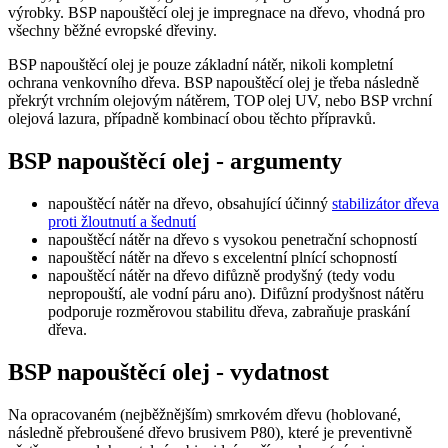
výrobky. BSP napouštěcí olej je impregnace na dřevo, vhodná pro
všechny běžné evropské dřeviny.
BSP napouštěcí olej je pouze základní nátěr, nikoli kompletní
ochrana venkovního dřeva. BSP napouštěcí olej je třeba následně
překrýt vrchním olejovým nátěrem, TOP olej UV, nebo BSP vrchní
olejová lazura, případně kombinací obou těchto přípravků.
BSP napouštěcí olej - argumenty
napouštěcí nátěr na dřevo, obsahující účinný
stabilizátor dřeva
proti žloutnutí a šednutí
napouštěcí nátěr na dřevo s vysokou penetrační schopností
napouštěcí nátěr na dřevo s excelentní plnící schopností
napouštěcí nátěr na dřevo difůzně prodyšný (tedy vodu
nepropouští, ale vodní páru ano). Difůzní prodyšnost nátěru
podporuje rozměrovou stabilitu dřeva, zabraňuje praskání
dřeva.
BSP napouštěcí olej - vydatnost
Na opracovaném (nejběžnějším) smrkovém dřevu (hoblované,
následně přebroušené dřevo brusivem P80), které je preventivně