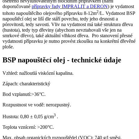
ošetřeno nevyluhovatelným biocidním přípravkem (námi
doporučované
přípravky řady IMPRALIT a DERON
) je vydatnost
2
tohoto napouštěcího olejového přípravku 8-12m
/L. Vydatnost BSP
napouštěcí olej se liší dle stáří povrchu, tedy jeho drsnosti a
pórovitosti, tedy savosti. Vliv na vydatnost má také struktura dřeva
(hustota), tedy typ dřeviny (abychom nevztahovali vše jen na
smrkové dřevo), také aktuální vlhkost dřeva. Pro stanovení přesné
vydatnosti přípravku je nutno provést zkoušku na konkrétní dřevěné
ploše.
BSP napouštěcí olej - technické údaje
Vzhled: nažloutlá viskózní kapalina.
Zápach: charakteristický
Bod vzplanutí:>36°C.
Rozpustnost ve vodě: nerozpustný.
3
Hustota: 0,80 ± 0,05 g/cm
.
Teplota vznícení: >200°C.
Max. obsah organických rozpouštědel (VOC): 740 g/l směsi.