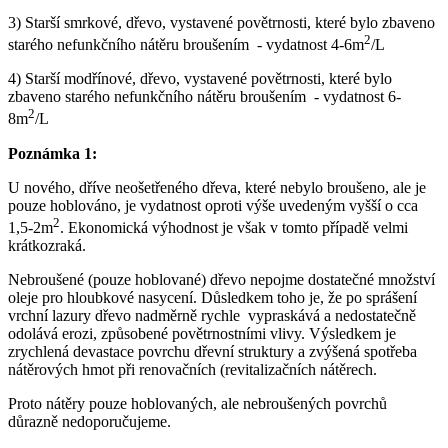
3) Starší smrkové, dřevo, vystavené povětrnosti, které bylo zbaveno
2
starého nefunkčního nátěru broušením - vydatnost 4-6m
/L
4) Starší modřínové, dřevo, vystavené povětrnosti, které bylo
zbaveno starého nefunkčního nátěru broušením - vydatnost 6-
2
8m
/L
Poznámka 1:
U nového, dříve neošetřeného dřeva, které nebylo broušeno, ale je
pouze hoblováno, je vydatnost oproti výše uvedeným vyšší o cca
2
1,5-2m
. Ekonomická výhodnost je však v tomto případě velmi
krátkozraká.
Nebroušené (pouze hoblované) dřevo nepojme dostatečné množství
oleje pro hloubkové nasycení. Důsledkem toho je, že po sprášení
vrchní lazury dřevo nadměrně rychle vypraskává a nedostatečně
odolává erozi, způsobené povětrnostními vlivy. Výsledkem je
zrychlená devastace povrchu dřevní struktury a zvýšená spotřeba
nátěrových hmot při renovačních (revitalizačních nátěrech.
Proto nátěry pouze hoblovaných, ale nebroušených povrchů
důrazně nedoporučujeme.