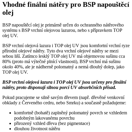
Vhodné finální nátěry pro BSP napouštěcí
olej
BSP napouštěcí olej je primárně určen do ochranného nátěrového
systému s BSP vrchní olejovou lazurou, nebo s přípravkem TOP
olej UV.
BSP vrchní olejová lazura i TOP olej UV jsou komfortní vrchní ryze
přírodní olejové nátěry. Tyto dva vrchní olejové nátěry se mezi
sebou liší. Zatímco lesklý TOP olej UV má objemovou sušinu cca
80% (proto má výtečné plnící vlastnosti), BSP vrchní má sušinu
okolo 40%, ale je nádherně polomatný a nemá dlouhý dolep, jako
TOP olej UV.
BSP vrchní olejová lazura i TOP olej UV jsou určeny pro finální
nátěry, proto disponují silnou porcí UV absorbčních přísad.
Pokud pracujeme se silně savým dřevem (např. dřevěné venkovní
obklady z Červeného cedru, nebo Smrku) a současně požadujeme:
komfortně (bohatě) zaplněný polomatný povrch se vzhledem
podobným lakovanému povrchu
přirozený vzhled dřeva (bez pigmentace)
dlouhou životnost nátěru