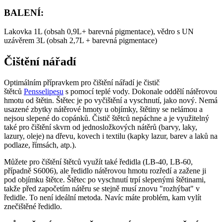
BALENÍ:
Lakovka 1L (obsah 0,9L+ barevná pigmentace), vědro s UN
uzávěrem 3L (obsah 2,7L + barevná pigmentace)
Čištění nářadí
Optimálním přípravkem pro čištění nářadí je čistič
štětců
Pensselipesu
s pomocí teplé vody. Dokonale oddělí nátěrovou
hmotu od štětin. Štětec je po vyčištění a vyschnutí, jako nový. Nemá
usazené zbytky nátěrové hmoty u objímky, štětiny se nelámou a
nejsou slepené do copánků. Čistič štětců nepáchne a je využitelný
také pro čištění skvrn od jednosložkových nátěrů (barvy, laky,
lazury, oleje) na dřevu, kovech i textilu (kapky lazur, barev a laků na
podlaze, římsách, atp.).
Můžete pro čištění štětců využít také ředidla (LB-40, LB-60,
případně S6006), ale ředidlo nátěrovou hmotu rozředí a zažene ji
pod objímku štětce. Štětec po vyschnutí trpí slepenými štětinami,
takže před započetím nátěru se stejně musí znovu "rozhýbat" v
ředidle. To není ideální metoda. Navíc máte problém, kam vylít
znečištěné ředidlo.