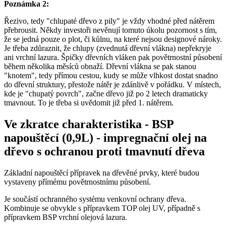
Poznámka 2:
Řezivo, tedy "chlupaté dřevo z pily" je vždy vhodné před nátěrem
přebrousit. Někdy investoři nevěnují tomuto úkolu pozornost s tím,
že se jedná pouze o plot, či kůlnu, na které nejsou designové nároky.
Je třeba zdůraznit, že chlupy (zvednutá dřevní vlákna) nepřekryje
ani vrchní lazura. Špičky dřevních vláken pak povětrnostní působení
během několika měsíců obnaží. Dřevní vlákna se pak stanou
"knotem", tedy přímou cestou, kudy se může vlhkost dostat snadno
do dřevní struktury, přestože nátěr je zdánlivě v pořádku. V místech,
kde je "chupatý povrch", začne dřevo již po 2 letech dramaticky
tmavnout. To je třeba si uvědomit již před 1. nátěrem.
Ve zkratce charakteristika
-
BSP
napouštěcí (0,9L) - impregnační olej na
dřevo s ochranou proti tmavnutí dřeva
Základní napouštěcí přípravek na dřevěné prvky, které budou
vystaveny přímému povětrnostnímu působení.
Je součástí ochranného systému venkovní ochrany dřeva.
Kombinuje se obvykle s přípravkem TOP olej UV, případně s
přípravkem BSP vrchní olejová lazura.