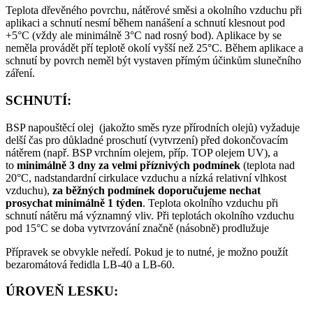
Teplota dřevěného povrchu, nátěrové směsi a okolního vzduchu při
aplikaci a schnutí nesmí během nanášení a schnutí klesnout pod
+5°C (vždy ale minimálně 3°C nad rosný bod). Aplikace by se
neměla provádět pří teplotě okolí vyšší než 25°C. Během aplikace a
schnutí by povrch neměl být vystaven přímým účinkům slunečního
záření.
SCHNUTÍ:
BSP napouštěcí olej (jakožto směs ryze přírodních olejů) vyžaduje
delší čas pro důkladné proschutí (vytvrzení) před dokončovacím
nátěrem (např. BSP vrchním olejem, příp. TOP olejem UV), a
to
minimálně 3 dny za velmi příznivých podmínek
(teplota nad
20°C, nadstandardní cirkulace vzduchu a nízká relativní vlhkost
vzduchu),
za běžných podmínek doporučujeme nechat
prosychat minimálně 1 týden
. Teplota okolního vzduchu při
schnutí nátěru má významný vliv. Při teplotách okolního vzduchu
pod 15°C se doba vytvrzování značně (násobně) prodlužuje
Přípravek se obvykle neředí. Pokud je to nutné, je možno použít
bezaromátová ředidla LB-40 a LB-60.
ÚROVEŇ LESKU: