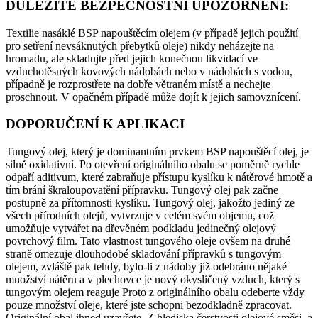
DŮLEŽITÉ BEZPEČNOSTNÍ UPOZORNĚNÍ:
Textilie nasáklé BSP napouštěcím olejem (v případě jejich použití
pro setření nevsáknutých přebytků oleje) nikdy neházejte na
hromadu, ale skladujte před jejich konečnou likvidací ve
vzduchotěsných kovových nádobách nebo v nádobách s vodou,
případně je rozprostřete na dobře větraném místě a nechejte
proschnout. V opačném případě může dojít k jejich samovznícení.
DOPORUČENÍ K APLIKACI
Tungový olej, který je dominantním prvkem BSP napouštěcí olej, je
silně oxidativní. Po otevření originálního obalu se poměrně rychle
odpaří aditivum, které zabraňuje přístupu kyslíku k nátěrové hmotě a
tím brání škraloupovatění přípravku. Tungový olej pak začne
postupně za přítomnosti kyslíku. Tungový olej, jakožto jediný ze
všech přírodních olejů, vytvrzuje v celém svém objemu, což
umožňuje vytvářet na dřevěném podkladu jedinečný olejový
povrchový film. Tato vlastnost tungového oleje ovšem na druhé
straně omezuje dlouhodobé skladování přípravků s tungovým
olejem, zvláště pak tehdy, bylo-li z nádoby již odebráno nějaké
množství nátěru a v plechovce je nový okysličený vzduch, který s
tungovým olejem reaguje Proto z originálního obalu odeberte vždy
pouze množství oleje, které jste schopni bezodkladně zpracovat.
Originální obal ihned uzavřete. Z hlediska čerstvosti olejové směsi, a