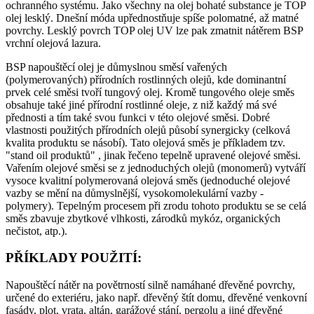
ochranného systému. Jako všechny na olej bohaté substance je TOP
olej lesklý. Dnešní móda upřednostňuje spíše polomatné, až matné
povrchy. Lesklý povrch TOP olej UV lze pak zmatnit nátěrem BSP
vrchní olejová lazura.
BSP napouštěcí olej je důmyslnou směsí vařených
(polymerovaných) přírodních rostlinných olejů, kde dominantní
prvek celé směsi tvoří tungový olej. Kromě tungového oleje směs
obsahuje také jiné přírodní rostlinné oleje, z niž každý má své
přednosti a tím také svou funkci v této olejové směsi. Dobré
vlastnosti použitých přírodních olejů působí synergicky (celková
kvalita produktu se násobí). Tato olejová směs je příkladem tzv.
"stand oil produktů" , jinak řečeno tepelně upravené olejové směsi.
Vařením olejové směsi se z jednoduchých olejů (monomerů) vytváří
vysoce kvalitní polymerovaná olejová směs (jednoduché olejové
vazby se mění na důmyslnější, vysokomolekulární vazby -
polymery). Tepelným procesem při zrodu tohoto produktu se se celá
směs zbavuje zbytkové vlhkosti, zárodků mykóz, organických
nečistot, atp.).
PŘÍKLADY POUŽITÍ:
Napouštěcí nátěr na povětrností silně namáhané dřevěné povrchy,
určené do exteriéru, jako např. dřevěný štít domu, dřevěné venkovní
fasády, plot, vrata, altán, garážové stání, pergolu a jiné dřevěné