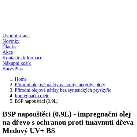
Úvodní strana
Novinky
Články
Akce
Kontaktní informace
Nákupní košík
BarvyPlus
Home
Přírodní olejové nátěry na sruby, pergoly, ploty
Přírodní olejové nátěry bez syntetických pryskyřic
Impregnační oleje
BSP napouštěcí (0,9L)
BSP napouštěcí (0,9L) - impregnační olej
na dřevo s ochranou proti tmavnutí dřeva
Medový UV+ BS