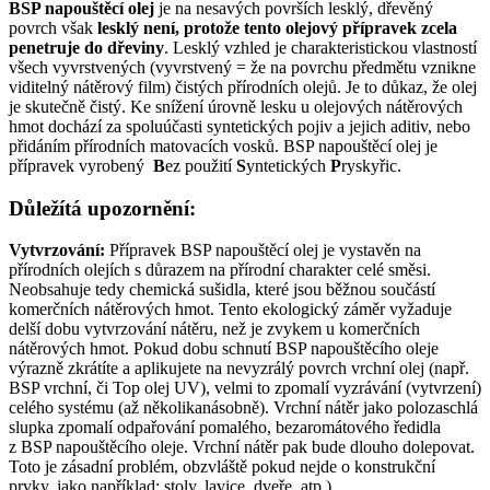
BSP napouštěcí olej
je na nesavých površích lesklý, dřevěný
povrch však
lesklý není, protože tento olejový přípravek zcela
penetruje do dřeviny
. Lesklý vzhled je charakteristickou vlastností
všech vyvrstvených (vyvrstvený = že na povrchu předmětu vznikne
viditelný nátěrový film) čistých přírodních olejů. Je to důkaz, že olej
je skutečně čistý. Ke snížení úrovně lesku u olejových nátěrových
hmot dochází za spoluúčasti syntetických pojiv a jejich aditiv, nebo
přidáním přírodních matovacích vosků. BSP napouštěcí olej je
přípravek vyrobený
B
ez použití
S
yntetických
P
ryskyřic.
Důležítá upozornění:
Vytvrzování:
Přípravek BSP napouštěcí olej je vystavěn na
přírodních olejích s důrazem na přírodní charakter celé směsi.
Neobsahuje tedy chemická sušidla, které jsou běžnou součástí
komerčních nátěrových hmot. Tento ekologický záměr vyžaduje
delší dobu vytvrzování nátěru, než je zvykem u komerčních
nátěrových hmot. Pokud dobu schnutí BSP napouštěcího oleje
výrazně zkrátíte a aplikujete na nevyzrálý povrch vrchní olej (např.
BSP vrchní, či Top olej UV), velmi to zpomalí vyzrávání (vytvrzení)
celého systému (až několikanásobně). Vrchní nátěr jako polozaschlá
slupka zpomalí odpařování pomalého, bezaromátového ředidla
z BSP napouštěcího oleje. Vrchní nátěr pak bude dlouho dolepovat.
Toto je zásadní problém, obzvláště pokud nejde o konstrukční
prvky, jako například: stoly, lavice, dveře, atp.)