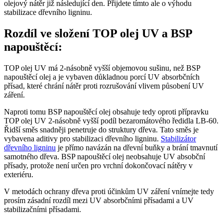
olejový nátěr již následující den. Přijdete tímto ale o výhodu
stabilizace dřevního ligninu.
Rozdíl ve složení TOP olej UV a BSP
napouštěcí:
TOP olej UV má 2-násobně vyšší objemovou sušinu, než BSP
napouštěcí olej a je vybaven důkladnou porcí UV absorbčních
přísad, které chrání nátěr proti rozrušování vlivem působení UV
záření.
Naproti tomu BSP napouštěcí olej obsahuje tedy oproti přípravku
TOP olej UV 2-násobně vyšší podíl bezaromátového ředidla LB-60.
Řidší směs snadněji penetruje do struktury dřeva. Tato směs je
vybavena aditivy pro stabilizaci dřevního ligninu.
Stabilizátor
dřevního ligninu
je přímo navázán na dřevní buňky a brání tmavnutí
samotného dřeva. BSP napouštěcí olej neobsahuje UV absobční
přísady, protože není určen pro vrchní dokončovací nátěry v
exteriéru.
V metodách ochrany dřeva proti účinkům UV záření vnímejte tedy
prosím zásadní rozdíl mezi UV absorbčními přísadami a UV
stabilizačními přísadami.