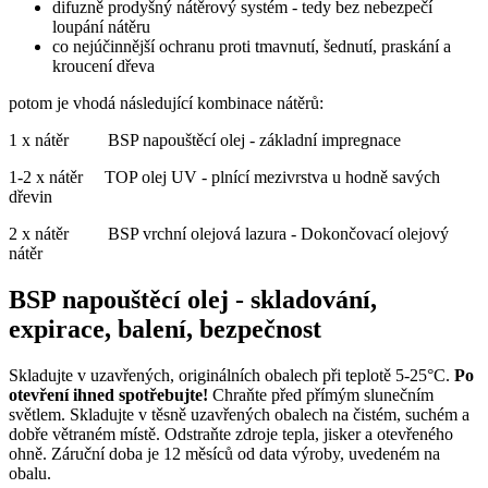
difuzně prodyšný nátěrový systém - tedy bez nebezpečí
loupání nátěru
co nejúčinnější ochranu proti tmavnutí, šednutí, praskání a
kroucení dřeva
potom je vhodá následující kombinace nátěrů:
1 x nátěr BSP napouštěcí olej - základní impregnace
1-2 x nátěr TOP olej UV - plnící mezivrstva u hodně savých
dřevin
2 x nátěr BSP vrchní olejová lazura - Dokončovací olejový
nátěr
BSP napouštěcí olej - skladování,
expirace, balení, bezpečnost
Skladujte v uzavřených, originálních obalech při teplotě 5-25°C.
Po
otevření ihned spotřebujte!
Chraňte před přímým slunečním
světlem. Skladujte v těsně uzavřených obalech na čistém, suchém a
dobře větraném místě. Odstraňte zdroje tepla, jisker a otevřeného
ohně. Záruční doba je 12 měsíců od data výroby, uvedeném na
obalu.