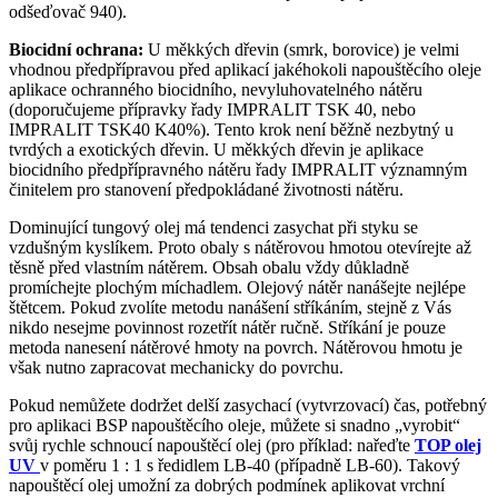
odšeďovač 940).
Biocidní ochrana:
U měkkých dřevin (smrk, borovice) je velmi
vhodnou předpřípravou před aplikací jakéhokoli napouštěcího oleje
aplikace ochranného biocidního, nevyluhovatelného nátěru
(doporučujeme přípravky řady IMPRALIT TSK 40, nebo
IMPRALIT TSK40 K40%). Tento krok není běžně nezbytný u
tvrdých a exotických dřevin. U měkkých dřevin je aplikace
biocidního předpřípravného nátěru řady IMPRALIT významným
činitelem pro stanovení předpokládané životnosti nátěru.
Dominující tungový olej má tendenci zasychat při styku se
vzdušným kyslíkem. Proto obaly s nátěrovou hmotou otevírejte až
těsně před vlastním nátěrem. Obsah obalu vždy důkladně
promíchejte plochým míchadlem. Olejový nátěr nanášejte nejlépe
štětcem. Pokud zvolíte metodu nanášení stříkáním, stejně z Vás
nikdo nesejme povinnost rozetřít nátěr ručně. Stříkání je pouze
metoda nanesení nátěrové hmoty na povrch. Nátěrovou hmotu je
však nutno zapracovat mechanicky do povrchu.
Pokud nemůžete dodržet delší zasychací (vytvrzovací) čas, potřebný
pro aplikaci BSP napouštěcího oleje, můžete si snadno „vyrobit“
svůj rychle schnoucí napouštěcí olej (pro příklad: nařeďte
TOP olej
UV
v poměru 1 : 1 s ředidlem LB-40 (případně LB-60). Takový
napouštěcí olej umožní za dobrých podmínek aplikovat vrchní