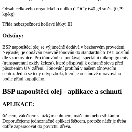
Obsah celkového organického uhlíku (TOC): 640 g/l směsi (0,79
kg/kg).
Třída nebezpečnosti hořlavé látky: III
Odstíny:
BSP napouštěcí olej se výjimečně dodává v bezbarvém provedení.
Nejčastěji je dodáván barevně tónován do standardních 19-ti odstínů
dle vzorkovnice. Pro tónování se používají speciální mikropigmenty
(transparentní oxidy železa), které přispívají k ochraně sřeva před
působením UV záření. Tónování probíhá v našem tónovacím
centru. Jedná se tedy o typ
zboží, které je odstínově upravováno
podle přání kupujícího.
BSP napouštěcí olej - aplikace a schnutí
APLIKACE:
štětcem, válečkem s nízkým chlupem, máčením nebo stříkáním.
Doporučejeme jednoznačně aplikaci štětcem, protože nátěr je třeba
dobře zaparacovat do povrchu dřeva.