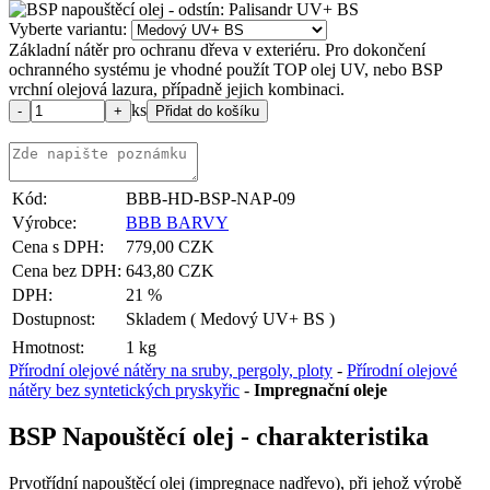
Vyberte variantu:
Základní nátěr pro ochranu dřeva v exteriéru. Pro dokončení
ochranného systému je vhodné použít TOP olej UV, nebo BSP
vrchní olejová lazura, případně jejich kombinaci.
ks
Kód:
BBB-HD-BSP-NAP-09
Výrobce:
BBB BARVY
Cena s DPH:
779,00 CZK
Cena bez DPH:
643,80 CZK
DPH:
21 %
Dostupnost:
Skladem
( Medový UV+ BS )
Hmotnost:
1 kg
Přírodní olejové nátěry na sruby, pergoly, ploty
-
Přírodní olejové
nátěry bez syntetických pryskyřic
-
Impregnační oleje
BSP Napouštěcí olej - charakteristika
Prvotřídní napouštěcí olej (impregnace nadřevo), při jehož výrobě