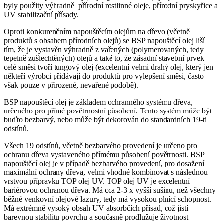
byly použity výhradně přírodní rostlinné oleje, přírodní pryskyřice a
UV stabilizační přísady.
Oproti konkurenčním napouštěcím olejům na dřevo (včetně
produktů s obsahem přírodních olejů) se BSP napouštěcí olej liší
tím, že je vystavěn výhradně z vařených (polymerovaných, tedy
tepelně zušlechtěných) olejů a také to, že zásadní stavební prvek
celé směsi tvoří tungový olej (excelentní velmi drahý olej, který jen
někteří výrobci přidávají do produktů pro vylepšení směsi, často
však pouze v přirozené, nevařené podobě).
BSP napouštěcí olej je základem ochranného systému dřeva,
určeného pro přímé povětrnostní působení. Tento systém může být
buďto bezbarvý, nebo může být dekorován do standardních 19-ti
odstínů.
Všech 19 odstínů, včetně bezbarvého provedení je určeno pro
ochranu dřeva vystaveného přímému působení povětrnosti. BSP
napouštěcí olej je v případě bezbarvého provedení, pro dosažení
maximální ochrany dřeva, velmi vhodné kombinovat s následnou
vrstvou přípravku TOP olej UV. TOP olej UV je excelentní
bariérovou ochranou dřeva. Má cca 2-3 x vyšší sušinu, než všechny
běžné venkovní olejové lazury, tedy má vysokou plnící schopnost.
Má extrémně vysoký obsah UV absorbčích přísad, což jistí
barevnou stabilitu povrchu a současně prodlužuje životnost