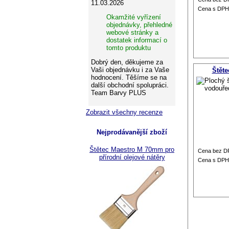
11.03.2026
Cena s DPH
Okamžité vyřízení
objednávky, přehledné
webové stránky a
dostatek informací o
tomto produktu
Dobrý den, děkujeme za
Vaši objednávku i za Vaše
Štěte
hodnocení. Těšíme se na
další obchodní spolupráci.
Team Barvy PLUS
Zobrazit všechny recenze
Nejprodávanější zboží
Štětec Maestro M 70mm pro
Cena bez D
přírodní olejové nátěry
Cena s DPH