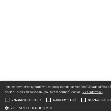
Tyto webové stránky používají soubory cookie ke zlepšení uživatelského z
souladu s našimi zásadami používání souborů cookie.
Více informací
VÝKONOVÉ SOUBORY
SOUBORY CÍLENÍ
NEZAŘAZENÉ S
ZOBRAZIT PODROBNOSTI