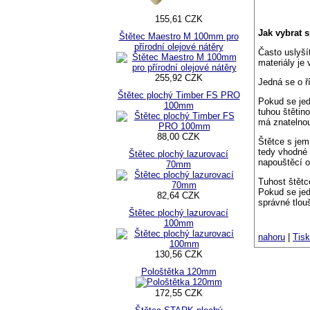
155,61 CZK
Jak vybrat 
Štětec Maestro M 100mm pro
přírodní olejové nátěry
Často uslyší
materiály je 
255,92 CZK
Jedná se o ř
Štětec plochý Timber FS PRO
Pokud se jed
100mm
tuhou štětino
má znatelnou
88,00 CZK
Štětce s jem
tedy vhodné 
Štětec plochý lazurovací
napouštěcí o
70mm
Tuhost štětce
Pokud se jedn
82,64 CZK
správné tlou
Štětec plochý lazurovací
100mm
nahoru
|
Tisk
130,56 CZK
Pološtětka 120mm
172,55 CZK