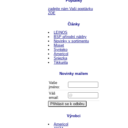
Poptávky
zadejte nám Vaši poptávku
ZDE
Články
LEINOS
BSP přírodní nátěry
Novinky v sortimentu
Moset
Synteko
Americol
Sniezka
Tikkurila
Novinky mailem
Vaše
jméno:
Váš
email:
Výrobci
Americol