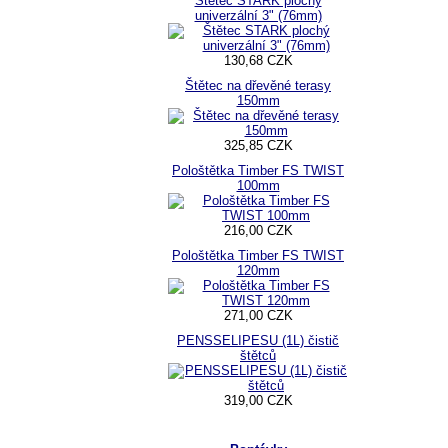
Štětec STARK plochý
univerzální 3" (76mm)
130,68 CZK
Štětec na dřevěné terasy
150mm
325,85 CZK
Pološtětka Timber FS TWIST
100mm
216,00 CZK
Pološtětka Timber FS TWIST
120mm
271,00 CZK
PENSSELIPESU (1L) čistič
štětců
319,00 CZK