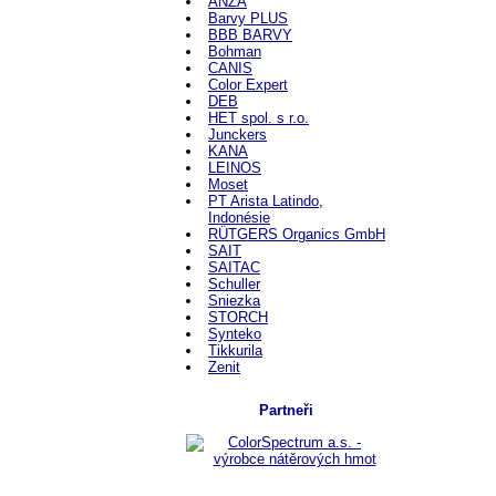
ANZA
Barvy PLUS
BBB BARVY
Bohman
CANIS
Color Expert
DEB
HET spol. s r.o.
Junckers
KANA
LEINOS
Moset
PT Arista Latindo,
Indonésie
RÜTGERS Organics GmbH
SAIT
SAITAC
Schuller
Sniezka
STORCH
Synteko
Tikkurila
Zenit
Partneři