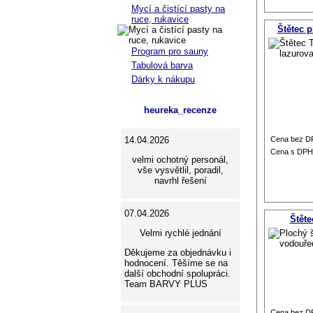
Mycí a čistící pasty na
ruce, rukavice
Štětec 
Program pro sauny
Tabulová barva
Dárky k nákupu
heureka_recenze
14.04.2026
Cena bez D
Cena s DPH
velmi ochotný personál,
vše vysvětlil, poradil,
navrhl řešení
07.04.2026
Štěte
Velmi rychlé jednání
Děkujeme za objednávku i
hodnocení. Těšíme se na
další obchodní spolupráci.
Team BARVY PLUS
Cena bez D