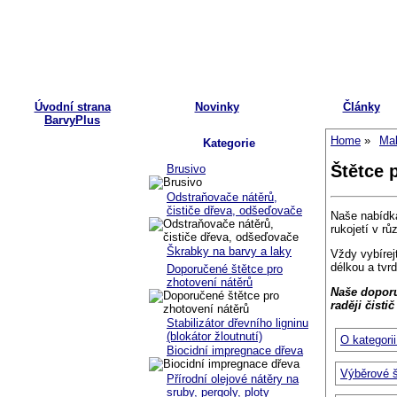
Úvodní strana
Novinky
Články
BarvyPlus
Home
Mal
Kategorie
Štětce 
Brusivo
Odstraňovače nátěrů,
čističe dřeva, odšeďovače
Naše nabídka
rukojetí v rů
Škrabky na barvy a laky
Vždy vybírejt
délkou a tvrd
Doporučené štětce pro
zhotovení nátěrů
Naše dopor
raději čisti
Stabilizátor dřevního ligninu
(blokátor žloutnutí)
O kategori
Biocidní impregnace dřeva
Výběrové š
Přírodní olejové nátěry na
sruby, pergoly, ploty