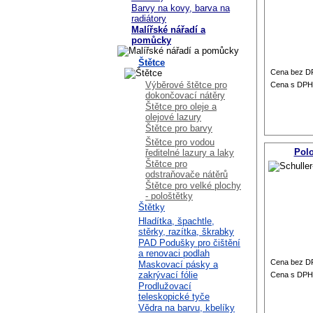
Barvy na kovy, barva na
radiátory
Malířské nářadí a
pomůcky
Štětce
Cena bez D
Výběrové štětce pro
Cena s DPH
dokončovací nátěry
Štětce pro oleje a
olejové lazury
Štětce pro barvy
Štětce pro vodou
Pol
ředitelné lazury a laky
Štětce pro
odstraňovače nátěrů
Štětce pro velké plochy
- pološtětky
Štětky
Hladítka, špachtle,
stěrky, razítka, škrabky
PAD Podušky pro čištění
a renovaci podlah
Cena bez D
Maskovací pásky a
zakrývací fólie
Cena s DPH
Prodlužovací
teleskopické tyče
Vědra na barvu, kbelíky