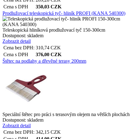
Cena s DPH
350,03
CZK
Prodlužovací teleskopická tyč- hliník PROFI (KANA 540300)
Teleskopická hliníková prodlužovací tyč 150-300cm
Dostupnost:
skladem
Zobrazit detail
Cena bez DPH:
310,74
CZK
Cena s DPH
376,00
CZK
Štětec na podlahy a dřevěné terasy 200mm
Speciální štětec pro práci s terasovým olejem na větších plochách
Dostupnost:
skladem
Zobrazit detail
Cena bez DPH:
342,15
CZK
Cena s DPH
414,00
CZK