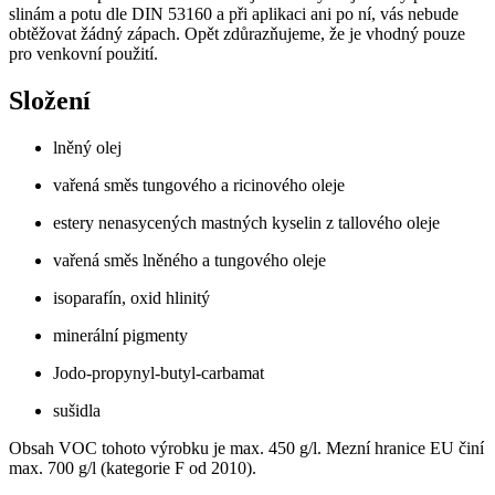
slinám a potu dle DIN 53160 a při aplikaci ani po ní, vás nebude
obtěžovat žádný zápach. Opět zdůrazňujeme, že je vhodný pouze
pro venkovní použití.
Složení
lněný olej
vařená směs tungového a ricinového oleje
estery nenasycených mastných kyselin z tallového oleje
vařená směs lněného a tungového oleje
isoparafín, oxid hlinitý
minerální pigmenty
Jodo-propynyl-butyl-carbamat
sušidla
Obsah VOC tohoto výrobku je max. 450 g/l. Mezní hranice EU činí
max. 700 g/l (kategorie F od 2010).