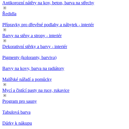
Antikorozní nátěry na kov, beton, barva na střechy
Ředidla
Přípravky pro dřevěné podlahy a nábytek - interiér
Barvy na stěny a stropy - interiér
Dekorativní stěrky a barvy - interiér
Pigmenty (koloranty, barviva)
Barvy na kovy, barva na radiátory
Malířské nářadí a pomůcky
Mycí a čistící pasty na ruce, rukavice
Program pro sauny
Tabulová barva
Dárky k nákupu