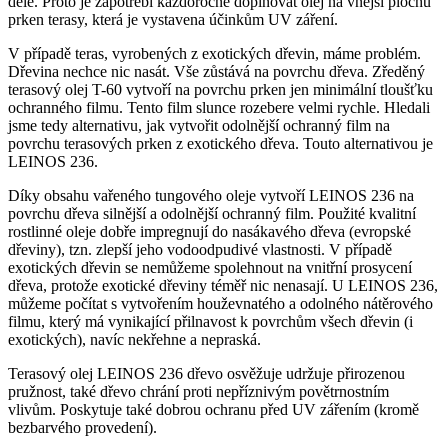
déle. Proto je zapotřebí každoročně doplňovat olej na vnější plochu
prken terasy, která je vystavena účinkům UV záření.
V případě teras, vyrobených z exotických dřevin, máme problém.
Dřevina nechce nic nasát. Vše zůstává na povrchu dřeva. Zředěný
terasový olej T-60 vytvoří na povrchu prken jen minimální tloušťku
ochranného filmu. Tento film slunce rozebere velmi rychle. Hledali
jsme tedy alternativu, jak vytvořit odolnější ochranný film na
povrchu terasových prken z exotického dřeva. Touto alternativou je
LEINOS 236.
Díky obsahu vařeného tungového oleje vytvoří LEINOS 236 na
povrchu dřeva silnější a odolnější ochranný film. Použité kvalitní
rostlinné oleje dobře impregnují do nasákavého dřeva (evropské
dřeviny), tzn. zlepší jeho vodoodpudivé vlastnosti. V případě
exotických dřevin se nemůžeme spolehnout na vnitřní prosycení
dřeva, protože exotické dřeviny téměř nic nenasají. U LEINOS 236,
můžeme počítat s vytvořením houževnatého a odolného nátěrového
filmu, který má vynikající přilnavost k povrchům všech dřevin (i
exotických), navíc nekřehne a nepraská.
Terasový olej LEINOS 236 dřevo osvěžuje udržuje přirozenou
pružnost, také dřevo chrání proti nepříznivým povětrnostním
vlivům. Poskytuje také dobrou ochranu před UV zářením (kromě
bezbarvého provedení).