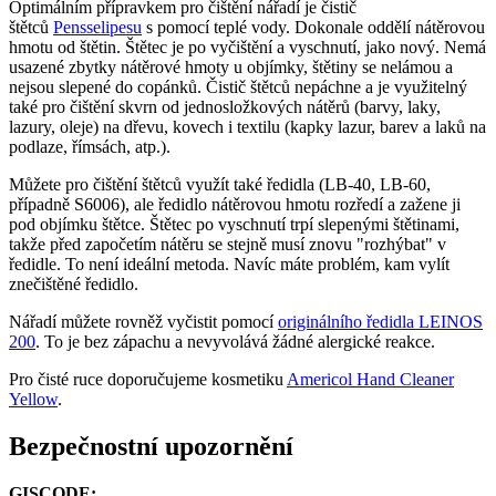
Optimálním přípravkem pro čištění nářadí je čistič
štětců
Pensselipesu
s pomocí teplé vody. Dokonale oddělí nátěrovou
hmotu od štětin. Štětec je po vyčištění a vyschnutí, jako nový. Nemá
usazené zbytky nátěrové hmoty u objímky, štětiny se nelámou a
nejsou slepené do copánků. Čistič štětců nepáchne a je využitelný
také pro čištění skvrn od jednosložkových nátěrů (barvy, laky,
lazury, oleje) na dřevu, kovech i textilu (kapky lazur, barev a laků na
podlaze, římsách, atp.).
Můžete pro čištění štětců využít také ředidla (LB-40, LB-60,
případně S6006), ale ředidlo nátěrovou hmotu rozředí a zažene ji
pod objímku štětce. Štětec po vyschnutí trpí slepenými štětinami,
takže před započetím nátěru se stejně musí znovu "rozhýbat" v
ředidle. To není ideální metoda. Navíc máte problém, kam vylít
znečištěné ředidlo.
Nářadí můžete rovněž vyčistit pomocí
originálního ředidla LEINOS
200
. To je bez zápachu a nevyvolává žádné alergické reakce.
Pro čisté ruce doporučujeme kosmetiku
Americol Hand Cleaner
Yellow
.
Bezpečnostní upozornění
GISCODE: