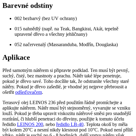
Barevné odstíny
002 bezbarvý (bez UV ochrany)
015 nahnědlý (např. na Teak, Bangkirai, Akát, tepelně
upravené dřevo a všechny jehličnany)
052 načervenalý (Massaranduba, Modřín, Douglaska)
Aplikace
Před samotným nátěrem si připravte podklad. Ten musí být pevný,
suchý, čistý, bez mastnoty a prachu. Nátěr také lépe penetruje,
pokud je dřevo savé. Toho docílíte tak, že odstraníte všechny staré
nátěry. Pokud je dřevo zašedlé, je vhodné jej nejprve přebrousit a
ošetřit
odšeďovačem
.
Terasový olej LEINOS 236 před použitím řádně promíchejte a
aplikujte nátěrem. Nátěr musí být stejnoměrný, vyvarujte se vzniku
louží. Pokud je třeba upravit viskozitu nátěrové směsi pro snadnější
roztírání, či hlubší penetraci do dřeviny, použijte k tomuto účelu
ředidlo
LEINOS 200
, nebo
ředidlo LB-40
. Teplota okolí by měla
být kolem 20°C a nesmí nikdy klesnout pod 10°C. Pokud není příliš
vlhko, nátěr je suchý po 6 - 8 hodinách, další vrstvu nátěru však