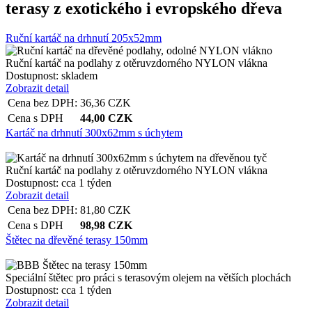
terasy z exotického i evropského dřeva
Ruční kartáč na drhnutí 205x52mm
Ruční kartáč na podlahy z otěruvzdorného NYLON vlákna
Dostupnost:
skladem
Zobrazit detail
Cena bez DPH:
36,36
CZK
Cena s DPH
44,00
CZK
Kartáč na drhnutí 300x62mm s úchytem
Ruční kartáč na podlahy z otěruvzdorného NYLON vlákna
Dostupnost:
cca 1 týden
Zobrazit detail
Cena bez DPH:
81,80
CZK
Cena s DPH
98,98
CZK
Štětec na dřevěné terasy 150mm
Speciální štětec pro práci s terasovým olejem na větších plochách
Dostupnost:
cca 1 týden
Zobrazit detail