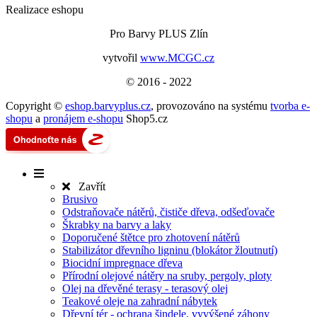
Realizace eshopu
Pro Barvy PLUS Zlín
vytvořil
www.MCGC.cz
© 2016 - 2022
Copyright ©
eshop.barvyplus.cz
,
provozováno na systému
tvorba e-
shopu
a
pronájem e-shopu
Shop5.cz
Zavřít
Brusivo
Odstraňovače nátěrů, čističe dřeva, odšeďovače
Škrabky na barvy a laky
Doporučené štětce pro zhotovení nátěrů
Stabilizátor dřevního ligninu (blokátor žloutnutí)
Biocidní impregnace dřeva
Přírodní olejové nátěry na sruby, pergoly, ploty
Olej na dřevěné terasy - terasový olej
Teakové oleje na zahradní nábytek
Dřevní tér - ochrana šindele, vyvýšené záhony