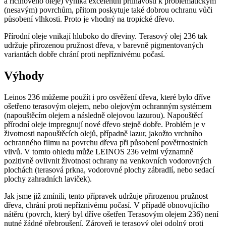
a ricinového oleje) vyniká excelentní přilnavostí k problematickým
(nesavým) povrchům, přitom poskytuje také dobrou ochranu vůči
působení vlhkosti. Proto je vhodný na tropické dřevo.
Přírodní oleje vnikají hluboko do dřeviny. Terasový olej 236 tak
udržuje přirozenou pružnost dřeva, v barevně pigmentovaných
variantách dobře chrání proti nepříznivému počasí.
Výhody
Leinos 236 můžeme použít i pro osvěžení dřeva, které bylo dříve
ošetřeno terasovým olejem, nebo olejovým ochranným systémem
(napouštěcím olejem a následně olejovou lazurou). Napouštěcí
přírodní oleje impregnují nové dřevo stejně dobře. Problém je v
životnosti napouštěcích olejů, případně lazur, jakožto vrchního
ochranného filmu na povrchu dřeva při působení povětrnostních
vlivů. V tomto ohledu může LEINOS 236 velmi významně
pozitivně ovlivnit životnost ochrany na venkovních vodorovných
plochách (terasová prkna, vodorovné plochy zábradlí, nebo sedací
plochy zahradních laviček).
Jak jsme již zmínili, tento přípravek udržuje přirozenou pružnost
dřeva, chrání proti nepříznivému počasí. V případě obnovujícího
nátěru (povrch, který byl dříve ošetřen Terasovým olejem 236) není
nutné žádné přebroušení. Zároveň je terasový olej odolný proti