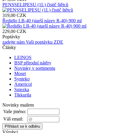
PENSSELIPESU (1L) čistič štětců
319,00 CZK
Ředidlo LB-40 (starší název R-40) 900 ml
229,00 CZK
Poptávky
zadejte nám Vaši poptávku ZDE
Články
LEINOS
BSP přírodní nátěry
Novinky v sortimentu
Moset
Synteko
Americol
Sniezka
Tikkurila
Novinky mailem
Vaše jméno:
Váš email:
Výrobci