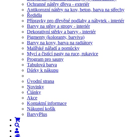
Ochranné nátěry dřeva - exteriér
Antikorozní nátěry na kov, beton, barva na střechy
Ředidla
Přípravky pro dřevěné podlahy a nábytek - interiér
Barvy na stěny a stropy - interiér
Dekorativní stěrky a barvy - interiér
Pigmenty (koloranty, barviva)
Barvy na kovy, barva na radiátory
Malířské nářadí a pomůcky
Mycí a čistící pasty na ruce, rukavice
Program pro sauny
Tabulová barva
Dárky k nákupu
Úvodní strana
Novinky
Články
Akce
Kontaktní informace
Nákupní košík
BarvyPlus