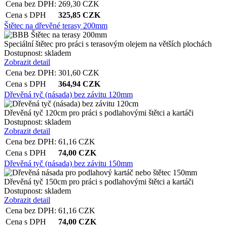
Cena bez DPH:
269,30
CZK
Cena s DPH
325,85
CZK
Štětec na dřevěné terasy 200mm
Speciální štětec pro práci s terasovým olejem na větších plochách
Dostupnost:
skladem
Zobrazit detail
Cena bez DPH:
301,60
CZK
Cena s DPH
364,94
CZK
Dřevěná tyč (násada) bez závitu 120mm
Dřevěná tyč 120cm pro práci s podlahovými štětci a kartáči
Dostupnost:
skladem
Zobrazit detail
Cena bez DPH:
61,16
CZK
Cena s DPH
74,00
CZK
Dřevěná tyč (násada) bez závitu 150mm
Dřevěná tyč 150cm pro práci s podlahovými štětci a kartáči
Dostupnost:
skladem
Zobrazit detail
Cena bez DPH:
61,16
CZK
Cena s DPH
74,00
CZK