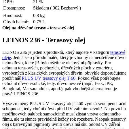
DPH:
21 %
Dostupnost:
Skladem
( 002 Bezbarvý )
Hmotnost:
0.8 kg
Obsah balení::
0.75 L
Olej na dřevěné terasy - terasový olej
LEINOS 236 - Terasový olej
LEINOS 236 je jeden z produktů, který najdete v kategorii
terasové
oleje
. Jedná se o přírodní nátěr, který je vhodný na neošetřené dřevo
nebo dřevo, které již bylo ošetřené olejovými přípravky. Pro
ochranu terasových, pochozích, dřevěných ploch v exteriéru,
vyrobených z klasických evropských dřevin, obvykle doporučujeme
použít náš
PLUS UV terasový olej T-60
. Pokud však potřebujete
ochránit dřevo exotické, tedy, dřevo nesavé (např. Teak, IPE,
Bangkirai, Massaranduba, apod.), pak vhodnější alternativou je
právě LEINOS 236.
Výše zmíněný PLUS UV terasový olej T-60 vyniká svou penetrační
schopností, tedy chrání dřevo před UV zářením zevnitř. Na povrchu
modřínových palubek samozřejmě musí zůstat vrstva ochranného
filmu, ale tu slunce pravidelně každý rok rozebere. Naopak terasový
olej s barevnými pigmenty uvnitř dřeva má sílu odolat UV záření