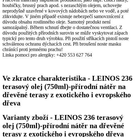
houbičky, brusný prach apod. s nezaschlým olejem, uchovejte
neprodyšně uzavřené v kovových nádobách nebo ve vodě, a poté
zlikvidujte. V jiném případě existuje nebezpečí samovznícení z
důvodu obsahu rostlinného oleje. Samotný produkt není
samozápalný. Během schnutí dbejte o dostatečnou ventilaci. Z
důvodu použitých přírodních surovin se může vyskytovat zápach
typický pro tento druh výrobku. Při použití stříkacích pistolí noste
schválenou ochranu dýchacích cest. Při broušení noste masku
chránící proti jemnému prachu!
Linka pomoci pro alergiky: +420 553 627 764
Ve zkratce charakteristika
-
LEINOS 236
terasový olej (750ml)-přírodní nátěr na
dřevěné terasy z exotického i evropského
dřeva
Varianty zboží
-
LEINOS 236 terasový
olej (750ml)-přírodní nátěr na dřevěné
terasy z exotického i evropského dřeva