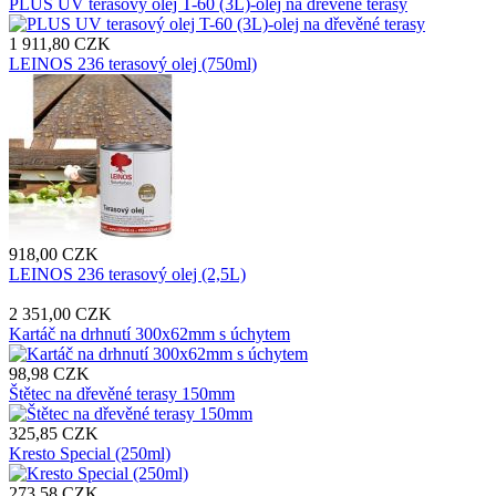
PLUS UV terasový olej T-60 (3L)-olej na dřevěné terasy
1 911,80 CZK
LEINOS 236 terasový olej (750ml)
918,00 CZK
LEINOS 236 terasový olej (2,5L)
2 351,00 CZK
Kartáč na drhnutí 300x62mm s úchytem
98,98 CZK
Štětec na dřevěné terasy 150mm
325,85 CZK
Kresto Special (250ml)
273,58 CZK