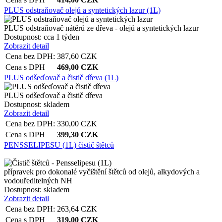
PLUS odstraňovač olejů a syntetických lazur (1L)
PLUS odstraňovač nátěrů ze dřeva - olejů a syntetických lazur
Dostupnost:
cca 1 týden
Zobrazit detail
Cena bez DPH:
387,60
CZK
Cena s DPH
469,00
CZK
PLUS odšeďovač a čistič dřeva (1L)
PLUS odšeďovač a čistič dřeva
Dostupnost:
skladem
Zobrazit detail
Cena bez DPH:
330,00
CZK
Cena s DPH
399,30
CZK
PENSSELIPESU (1L) čistič štětců
přípravek pro dokonalé vyčištění štětců od olejů, alkydových a
vodouředitelných NH
Dostupnost:
skladem
Zobrazit detail
Cena bez DPH:
263,64
CZK
Cena s DPH
319,00
CZK