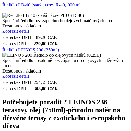
Ředidlo LB-40 (starší název R-40) 900 ml
Speciální ředidlo bez zápachu do olejových nátěrových hmot
Dostupnost:
skladem
Zobrazit detail
Cena bez DPH:
189,26
CZK
Cena s DPH
229,00
CZK
Ředidlo LEINOS 200 (250ml)
Speciální ředidlo absolutně bez zápachu do olejových nátěrových
hmot
Dostupnost:
skladem
Zobrazit detail
Cena bez DPH:
254,55
CZK
Cena s DPH
308,00
CZK
Potřebujete poradit ?
LEINOS 236
terasový olej (750ml)-přírodní nátěr na
dřevěné terasy z exotického i evropského
dřeva