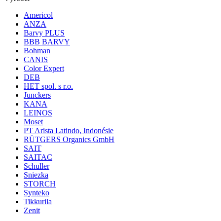
Americol
ANZA
Barvy PLUS
BBB BARVY
Bohman
CANIS
Color Expert
DEB
HET spol. s r.o.
Junckers
KANA
LEINOS
Moset
PT Arista Latindo, Indonésie
RÜTGERS Organics GmbH
SAIT
SAITAC
Schuller
Sniezka
STORCH
Synteko
Tikkurila
Zenit