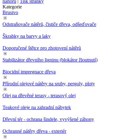
nahoru
|
Tisk stránky
Kategorie
Brusivo
Odstraňovače nátěrů, čističe dřeva, odšeďovače
Škrabky na barvy a laky
Doporučené štětce pro zhotovení nátěrů
Stabilizátor dřevního ligninu (blokátor žloutnutí)
Biocidní impregnace dřeva
Přírodní olejové nátěry na sruby, pergoly, ploty
Olej na dřevěné terasy - terasový olej
Teakové oleje na zahradní nábytek
Dřevní tér - ochrana šindele, vyvýšené záhony
Ochranné nátěry dřeva - exteriér