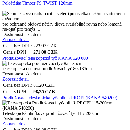
Pološtětka Timber FS TWIST 120mm
pro ochranné olejové nátěry dřeva (variabilně rovná nebo lomená
rukojeť pro tentýž ...
Dostupnost:
skladem
Zobrazit detail
Cena bez DPH:
223,97
CZK
Cena s DPH
271,00
CZK
Prodlužovací teleskopická tyč KANA 520 000
teleskopická ocelová prodlužovací tyč 80-135cm
Dostupnost:
skladem
Zobrazit detail
Cena bez DPH:
81,20
CZK
Cena s DPH
98,25
CZK
Prodlužovací teleskopická tyč- hliník PROFI (KANA 540200)
Teleskopická hliníková prodlužovací tyč 115-200cm
Dostupnost:
skladem
Zobrazit detail
Cena bez DPH:
289,28
CZK