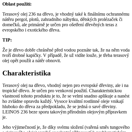
Oblast použití:
Terasový olej 236 na dřevo, je vhodný také k finálnímu ochrannému
nátěru pergol, plotů, zahradního nábytku, dětských prolézaček či
domečků, ale primárně je určen pro ošetření dřevěných teras z
evropského i exotického dřeva.
TIP:
Že je dřevo dobře chráněné před vodou poznáte tak, že na něm voda
tvoří drobné kapičky. V případě, že už vidíte louže, je třeba terasový
olej opět použít a nátěr obnovit.
Charakteristika
Terasový olej na dřevo, vhodný nejen pro evropské dřeviny, ale i na
tropické dřevo. Je určen pro venkovní použití. Charakteristickou
vlastností tohoto produktu je to, že se velmi snadno aplikuje a nanést
ho zvládne opravdu každý. Vysoce kvalitní rostlinné oleje vnikají
hluboko do dřeva za předpokladu, že se jedná o savé dřeviny.
LEINOS 236 beze sporu takovým přírodním olejovým přípravkem
je.
Jeho výjimečností je, že díky svému složení (vařená směs tungového