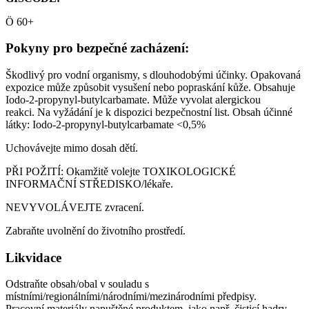
Ö 60+
Pokyny pro bezpečné zacházení:
Škodlivý pro vodní organismy, s dlouhodobými účinky. Opakovaná
expozice může způsobit vysušení nebo popraskání kůže. Obsahuje
Iodo-2-propynyl-butylcarbamate. Může vyvolat alergickou
reakci. Na vyžádání je k dispozici bezpečnostní list. Obsah účinné
látky: Iodo-2-propynyl-butylcarbamate <0,5%
Uchovávejte mimo dosah dětí.
PŘI POŽITÍ: Okamžitě volejte TOXIKOLOGICKÉ
INFORMAČNÍ STŘEDISKO/lékaře.
NEVYVOLÁVEJTE zvracení.
Zabraňte uvolnění do životního prostředí.
Likvidace
Odstraňte obsah/obal v souladu s
místními/regionálními/národními/mezinárodními předpisy.
Pracovní materiály napuštěné produktem, jako např. čisticí hadry,