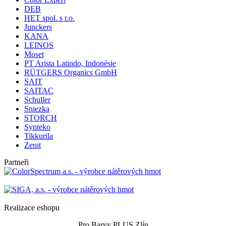
DEB
HET spol. s r.o.
Junckers
KANA
LEINOS
Moset
PT Arista Latindo, Indonésie
RÜTGERS Organics GmbH
SAIT
SAITAC
Schuller
Sniezka
STORCH
Synteko
Tikkurila
Zenit
Partneři
Realizace eshopu
Pro Barvy PLUS Zlín