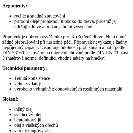
Argumenty:
rychlé a snadné zpracování
přírodní oleje proniknou hluboko do dřeva, přičemž jej
udržují zdravé a pružné a brání vysýchání
Přípravek je dobrým osvěžením pro již ošetřené dřevo. Není nutné
žádné přebrušování při následné péči. Přípravek nevykazuje žádný
nepříjemný zápach. Disponuje odolností proti slinám a potu podle
DIN 53160, testováno na migrační chování podle DIN EN 71, část
3 (nátěrová norma, definující vhodné nátěry na hračky).
Technické parametry:
Tekutá konzistence
velmi vydatný
vyrobeno výhradně z obnovitelných rostlinných materiálů
Složení:
lněný olej
světlicový olej
bentonitový jíl
olej z vlašských ořechů
vařený tungový olej