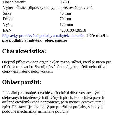
Obsah balení::
0.25 L
Výběr - Čistící přípravky dle typu:
osvěžovače povrchů
Šířka:
40 mm
Délka:
70 mm
Výška:
175 mm
EAN:
4250100428518
Přípravky pro dřevěné podlahy a nábytek - interiér
-
Péče údržba
pro podlahy a nábytek - oleje, emulze
Charakteristika:
Olejový přípravek bez organických rozpouštědel, který je určen pro
čištění a renovaci (oživení) dřevěného nábytku, ošetřeného dříve
olejovými nátěry, nebo voskem.
Oblast použití:
Je ideální pro snadné a rychlé zušlechtění dříve voskovaných a
olejovaných interiérových dřevěných ploch. Ponechává povrch
difúzně otevřený (voda nepronikne, páry mohou cestovat tam i
zpět). Přípravek je nevhodný pro použití na podlahy, schody a
podobně mechanicky namáhané povrchy.