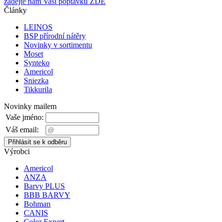
zadejte nám Vaši poptávku ZDE
Články
LEINOS
BSP přírodní nátěry
Novinky v sortimentu
Moset
Synteko
Americol
Sniezka
Tikkurila
Novinky mailem
Vaše jméno:
Váš email:
Výrobci
Americol
ANZA
Barvy PLUS
BBB BARVY
Bohman
CANIS
Color Expert