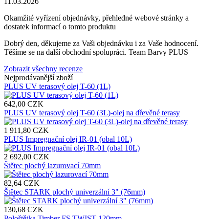
11.03.2026
Okamžité vyřízení objednávky, přehledné webové stránky a
dostatek informací o tomto produktu
Dobrý den, děkujeme za Vaši objednávku i za Vaše hodnocení.
Těšíme se na další obchodní spolupráci. Team Barvy PLUS
Zobrazit všechny recenze
Nejprodávanější zboží
PLUS UV terasový olej T-60 (1L)
642,00 CZK
PLUS UV terasový olej T-60 (3L)-olej na dřevěné terasy
1 911,80 CZK
PLUS Impregnační olej IR-01 (obal 10L)
2 692,00 CZK
Štětec plochý lazurovací 70mm
82,64 CZK
Štětec STARK plochý univerzální 3" (76mm)
130,68 CZK
Pološtětka Timber FS TWIST 120mm