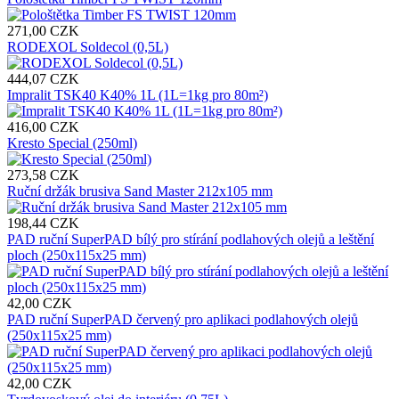
271,00 CZK
RODEXOL Soldecol (0,5L)
444,07 CZK
Impralit TSK40 K40% 1L (1L=1kg pro 80m²)
416,00 CZK
Kresto Special (250ml)
273,58 CZK
Ruční držák brusiva Sand Master 212x105 mm
198,44 CZK
PAD ruční SuperPAD bílý pro stírání podlahových olejů a leštění
ploch (250x115x25 mm)
42,00 CZK
PAD ruční SuperPAD červený pro aplikaci podlahových olejů
(250x115x25 mm)
42,00 CZK