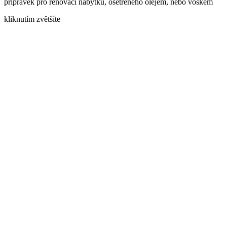
přípravek pro renovaci nábytku, ošetřeného olejem, nebo voskem
kliknutím zvětšíte