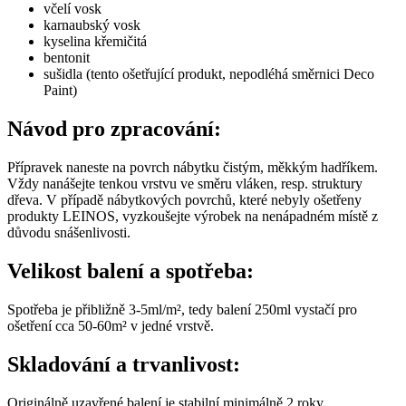
včelí vosk
karnaubský vosk
kyselina křemičitá
bentonit
sušidla (tento ošetřující produkt, nepodléhá směrnici Deco
Paint)
Návod pro zpracování:
Přípravek naneste na povrch nábytku čistým, měkkým hadříkem.
Vždy nanášejte tenkou vrstvu ve směru vláken, resp. struktury
dřeva. V případě nábytkových povrchů, které nebyly ošetřeny
produkty LEINOS, vyzkoušejte výrobek na nenápadném místě z
důvodu snášenlivosti.
Velikost balení a spotřeba:
Spotřeba je přibližně 3-5ml/m², tedy balení 250ml vystačí pro
ošetření cca 50-60m² v jedné vrstvě.
Skladování a trvanlivost:
Originálně uzavřené balení je stabilní minimálně 2 roky.