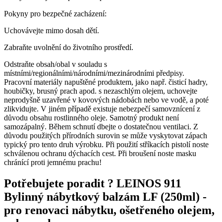
Pokyny pro bezpečné zacházení:
Uchovávejte mimo dosah dětí.
Zabraňte uvolnění do životního prostředí.
Odstraňte obsah/obal v souladu s
místními/regionálními/národními/mezinárodními předpisy.
Pracovní materiály napuštěné produktem, jako např. čisticí hadry,
houbičky, brusný prach apod. s nezaschlým olejem, uchovejte
neprodyšně uzavřené v kovových nádobách nebo ve vodě, a poté
zlikvidujte. V jiném případě existuje nebezpečí samovznícení z
důvodu obsahu rostlinného oleje. Samotný produkt není
samozápalný. Během schnutí dbejte o dostatečnou ventilaci. Z
důvodu použitých přírodních surovin se může vyskytovat zápach
typický pro tento druh výrobku. Při použití stříkacích pistolí noste
schválenou ochranu dýchacích cest. Při broušení noste masku
chránící proti jemnému prachu!
Potřebujete poradit ?
LEINOS 911
Bylinný nábytkový balzám LF (250ml) -
pro renovaci nábytku, ošetřeného olejem,