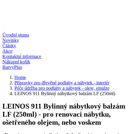
Úvodní strana
Novinky
Články
Akce
Kontaktní informace
Nákupní košík
BarvyPlus
Home
Přípravky pro dřevěné podlahy a nábytek - interiér
Péče údržba pro podlahy a nábytek - oleje, emulze
LEINOS 911 Bylinný nábytkový balzám LF (250ml)
LEINOS 911 Bylinný nábytkový balzám
LF (250ml) - pro renovaci nábytku,
ošetřeného olejem, nebo voskem