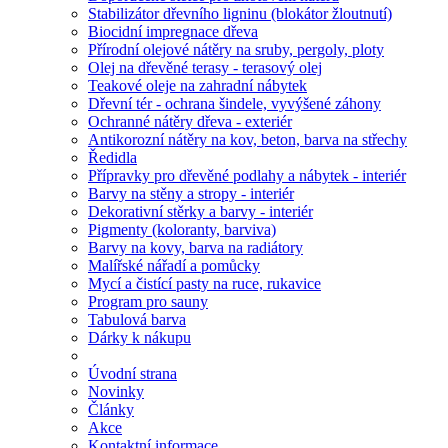
Stabilizátor dřevního ligninu (blokátor žloutnutí)
Biocidní impregnace dřeva
Přírodní olejové nátěry na sruby, pergoly, ploty
Olej na dřevěné terasy - terasový olej
Teakové oleje na zahradní nábytek
Dřevní tér - ochrana šindele, vyvýšené záhony
Ochranné nátěry dřeva - exteriér
Antikorozní nátěry na kov, beton, barva na střechy
Ředidla
Přípravky pro dřevěné podlahy a nábytek - interiér
Barvy na stěny a stropy - interiér
Dekorativní stěrky a barvy - interiér
Pigmenty (koloranty, barviva)
Barvy na kovy, barva na radiátory
Malířské nářadí a pomůcky
Mycí a čistící pasty na ruce, rukavice
Program pro sauny
Tabulová barva
Dárky k nákupu
Úvodní strana
Novinky
Články
Akce
Kontaktní informace