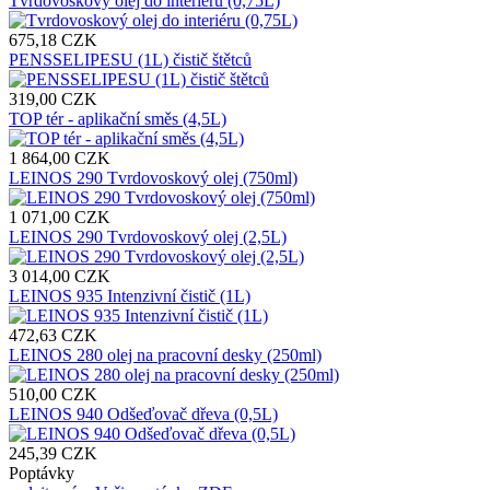
Tvrdovoskový olej do interiéru (0,75L)
675,18 CZK
PENSSELIPESU (1L) čistič štětců
319,00 CZK
TOP tér - aplikační směs (4,5L)
1 864,00 CZK
LEINOS 290 Tvrdovoskový olej (750ml)
1 071,00 CZK
LEINOS 290 Tvrdovoskový olej (2,5L)
3 014,00 CZK
LEINOS 935 Intenzivní čistič (1L)
472,63 CZK
LEINOS 280 olej na pracovní desky (250ml)
510,00 CZK
LEINOS 940 Odšeďovač dřeva (0,5L)
245,39 CZK
Poptávky