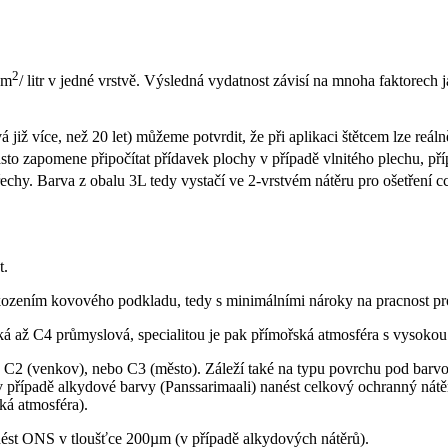
2
2m
/ litr v jedné vrstvě. Výsledná vydatnost závisí na mnoha faktorech 
již více, než 20 let) můžeme potvrdit, že při aplikaci štětcem lze reál
 často zapomene připočítat přídavek plochy v případě vlnitého plechu, př
třechy. Barva z obalu 3L tedy vystačí ve 2-vrstvém nátěru pro ošetření 
t.
škozením kovového podkladu, tedy s minimálními nároky na pracnost pr
ká až C4 průmyslová, specialitou je pak přímořská atmosféra s vysokou 
 C2 (venkov), nebo C3 (město). Záleží také na typu povrchu pod barv
ba v případě alkydové barvy (Panssarimaali) nanést celkový ochranný 
ká atmosféra).
nanést ONS v tloušťce 200µm (v případě alkydových nátěrů).