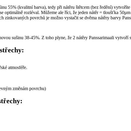
 55% (kvalitní barva), tedy při nátěru štětcem (bez ředění) vytvoříte
 optimálně rozléval. Můžeme ale říci, že jeden nátěr = tloušťka 50µm 
ých zinkovaných povrchů je možno vystačit se dvěma nátěry barvy Pans
movou sušinu 38-45%. Z toho plyne, že 2 nátěry Panssarimaali vytvoří 
střechy:
ské atmosféře.
barevným změnám povrchu)
střechy: