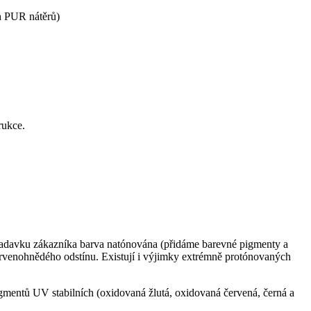
ch PUR nátěrů)
rukce.
požadavku zákazníka barva natónována (přidáme barevné pigmenty a
ervenohnědého odstínu. Existují i výjimky extrémně protónovaných
igmentů UV stabilních (oxidovaná žlutá, oxidovaná červená, černá a