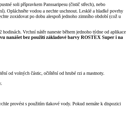
ustné soli přípravkem Panssaripesu (čistič střech), nebo
ění). Opláchněte vodou a nechte uschnout. Lesklé a hladké povrhy
echte zoxidovat po dobu alespoň jednoho zimního období (což u
 2 hodinách. Vrchní nátěr naneste během jednoho týdne od aplikace
barvu nanášet bez použití základové barvy ROSTEX Super i na
ění od volných částic, očištění od hrubé rzi a mastnoty.
y.
rychle provést s použitím tlakové vody. Pokud nemáte k dispozici