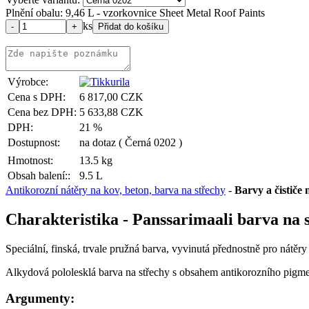
Plnění obalu: 9,46 L - vzorkovnice Sheet Metal Roof Paints
ks
Výrobce:
Cena s DPH:
6 817,00 CZK
Cena bez DPH:
5 633,88 CZK
DPH:
21 %
Dostupnost:
na dotaz
( Černá 0202 )
Hmotnost:
13.5 kg
Obsah balení::
9.5 L
Antikorozní nátěry na kov, beton, barva na střechy
-
Barvy a čističe 
Charakteristika - Panssarimaali barva na s
Speciální, finská, trvale pružná barva, vyvinutá přednostně pro nátěry
Alkydová pololesklá barva na střechy s obsahem antikorozního pigme
Argumenty: