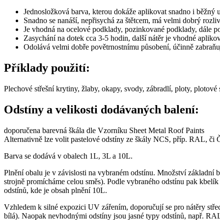
Jednosložková barva, kterou dokáže aplikovat snadno i běžný u
Snadno se nanáší, nepřisychá za štětcem, má velmi dobrý rozli
Je vhodná na ocelové podklady, pozinkované podklady, dále p
Zasychání na dotek cca 3-5 hodin, další nátěr je vhodné apliko
Odolává velmi dobře povětrnostnímu působení, účinně zabraň
Příklady použití:
Plechové střešní krytiny, žlaby, okapy, svody, zábradlí, ploty, plotov
Odstíny a velikosti dodávaných balení:
doporučena barevná škála dle Vzorníku Sheet Metal Roof Paints
Alternativně lze volit pastelové odstíny ze škály NCS, příp. RAL, či
Barva se dodává v obalech 1L, 3L a 10L.
Plnění obalu je v závislosti na vybraném odstínu. Množství základní
strojně promícháme celou směs). Podle vybraného odstínu pak kbelík
odstínů, kde je obsah plnění 10L.
Vzhledem k silné expozici UV zářením, doporučují se pro nátěry střec
bílá). Naopak nevhodnými odstíny jsou jasné typy odstínů, např. R