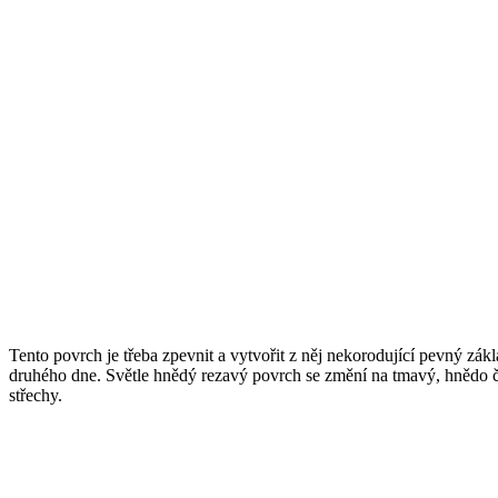
Tento povrch je třeba zpevnit a vytvořit z něj nekorodující pevný zákl
druhého dne. Světle hnědý rezavý povrch se změní na tmavý, hnědo če
střechy.