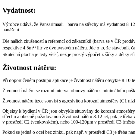
Vydatnost:
Výrobce udává, že Pansarimaali - barva na střechy má vydatnost 8-1
nanášení.
Dle našich zkušeností a referencí od zákazníků (barva se v ČR prodává 
2
respektive 4,5m
/ litr ve dvouvrstvém nátěru. Jde o to, že stavebník
Skutečná plocha je tedy větší, než je prostý výpočet z šířky a délky s
Životnost nátěru:
Při doporučeném postupu aplikace je životnost nátěru obvykle 8-10 le
Životností nátěru se rozumí interval obnovy nátěru s minimálním po
Životnost nátěru úzce souvisí s agresivitou korozní atmosféry (C1 níz
Objekty k bydlení v ČR jsou obvykle situovány do korozní atmosféry
střechu a obecně požadovanou životnost nátěru 8-12 let, pak je tře
v prostředí C2 (venkovském), nebo 100-120µm v prostředí C3 (městs
Pokud se jedná o ocel bez zinku, pak např. v prostředí C3 je třeba 