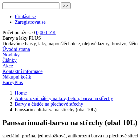
Přihlásit se
Zaregistrovat se
Počet položek: 0
0,00 CZK
Barvy a laky PLUS
Dodáváme barvy, laky, napouštěcí oleje, olejové lazury, brusivo, štětc
Úvodní strana
Novinky
Články
Akce
Kontaktní informace
Nákupní košík
BarvyPlus
Home
Antikorozní nátěry na kov, beton, barva na střechy
Barvy a čističe na plechové střechy
Panssarimaali-barva na střechy (obal 10L)
Panssarimaali-barva na střechy (obal 10L)
speciální, pružná, jednosložková, antikorozní barva na plechové střec