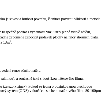
jako je savost a hrubost povrchu, členitost povrchu vlhkosti a metoda
2
ně bezpečně počítat s vydatností 9m
/ litr v jedné vrstvě nátěru,
ípadně zapomene započítat přídavek plochy na falcy střešních plátů.
2
cca 13m
.
ovedení renovačního nátěru.
salinitou), a současně také s tloušťkou nátěrového filmu.
ou (železo x zinek). Pokud se jedná o pozinkovanou plechovou
nátěrový systém (ONS) v tloušťce suchého nátěrového filmu 80-100µm