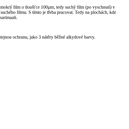
 mokrý film o tloušťce 100µm, tedy suchý film (po vyschnutí) v
suchého filmu. S tímto je třeba pracovat. Tedy na plochách, kde
sarimaali.
stejnou ochranu, jako 3 nátěry běžné alkydové barvy.