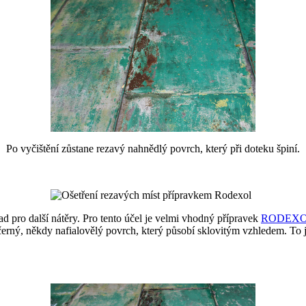
Po vyčištění zůstane rezavý nahnědlý povrch, který při doteku špiní.
ad pro další nátěry. Pro tento účel je velmi vhodný přípravek
RODEX
rný, někdy nafialovělý povrch, který působí sklovitým vzhledem. To je