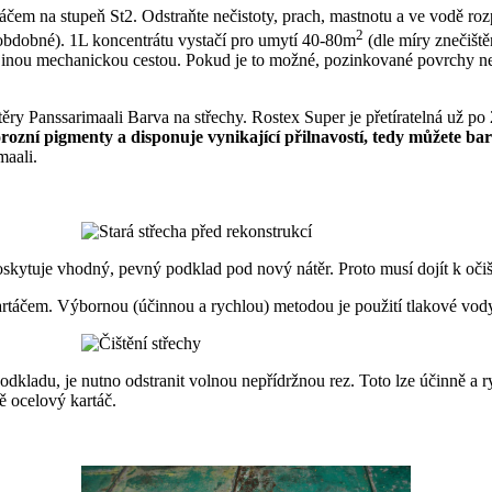
čem na stupeň St2. Odstraňte nečistoty, prach, mastnotu a ve vodě rozp
2
obdobné). 1L koncentrátu vystačí pro umytí 40-80m
(dle míry znečišt
jinou mechanickou cestou. Pokud je to možné, pozinkované povrchy n
ry Panssarimaali Barva na střechy. Rostex Super je přetíratelná už po
rozní pigmenty a disponuje vynikající přilnavostí, tedy můžete 
maali.
oskytuje vhodný, pevný podklad pod nový nátěr. Proto musí dojít k očišt
artáčem. Výbornou (účinnou a rychlou) metodou je použití tlakové vod
odkladu, je nutno odstranit volnou nepřídržnou rez. Toto lze účinně a 
ně ocelový kartáč.