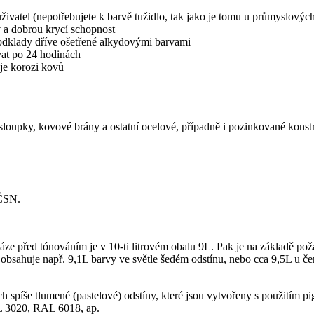
živatel (nepotřebujete k barvě tužidlo, tak jako je tomu u průmyslový
v a dobrou krycí schopnost
odklady dříve ošetřené alkydovými barvami
vat po 24 hodinách
uje korozi kovů
é sloupky, kovové brány a ostatní ocelové, případně i pozinkované konst
 ČSN.
 báze před tónováním je v 10-ti litrovém obalu 9L. Pak je na základě 
 obsahuje např. 9,1L barvy ve světle šedém odstínu, nebo cca 9,5L u č
h spíše tlumené (pastelové) odstíny, které jsou vytvořeny s použitím p
AL 3020, RAL 6018, ap.