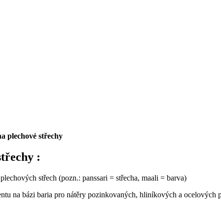
na plechové střechy
třechy :
 plechových střech (pozn.: panssari = střecha, maali = barva)
ntu na bázi baria pro nátěry pozinkovaných, hliníkových a ocelových 