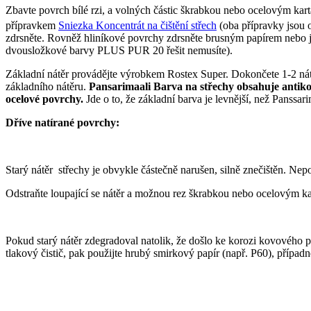
Zbavte povrch bílé rzi, a volných částic škrabkou nebo ocelovým kartá
přípravkem
Sniezka Koncentrát na čištění střech
(oba přípravky jsou 
zdrsněte. Rovněž hliníkové povrchy zdrsněte brusným papírem nebo 
dvousložkové barvy PLUS PUR 20 řešit nemusíte).
Základní nátěr provádějte výrobkem Rostex Super. Dokončete 1-2 nátě
základního nátěru.
Pansarimaali Barva na střechy obsahuje antiko
ocelové povrchy.
Jde o to, že základní barva je levnější, než Panssari
Dříve natírané povrchy:
Starý nátěr střechy je obvykle částečně narušen, silně znečištěn. Nep
Odstraňte loupající se nátěr a možnou rez škrabkou nebo ocelovým k
Pokud starý nátěr zdegradoval natolik, že došlo ke korozi kovového p
tlakový čistič, pak použijte hrubý smirkový papír (např. P60), případ