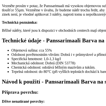
Vezměte prosím v potaz, že Panssarimaali má vysokou objemovou sušinu
tloušťce 55µm. Vezměme v úvahu, že budeme nátěr trochu ředit, aby se
zinek není, je vhodné aplikovat 3 nátěry, naproti tomu u nepoškozen
Technická poznámka:
Běžné nátěry, které jsou k dispozici v obchodních centrech mají obje
Technické údaje - Panssarimaali Barva na 
Objemová sušina: cca 55%
Odolnost povětrnostním vlivům: Dobrá i v průmyslové a přímoř
Specifická hmotnost: 1,0-1,3 kg/l
Mechanická odolnost: Dobrá (DIN 53778)
Chemická odolnost: odolává běžným mazivům a tukům.
Tepelná odolnost: do 80°C (při vyšších teplotách dochází k 
Návod k použití - Panssarimaali Barva na 
Příprava povrchu:
Dříve nenatírané povrchy: