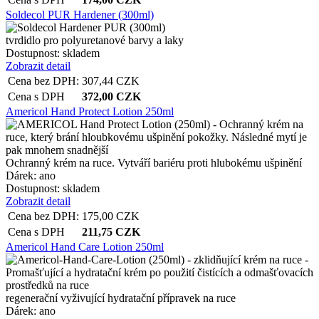
Soldecol PUR Hardener (300ml)
tvrdidlo pro polyuretanové barvy a laky
Dostupnost:
skladem
Zobrazit detail
Cena bez DPH:
307,44
CZK
Cena s DPH
372,00
CZK
Americol Hand Protect Lotion 250ml
Ochranný krém na ruce. Vytváří bariéru proti hlubokému ušpinění
Dárek:
ano
Dostupnost:
skladem
Zobrazit detail
Cena bez DPH:
175,00
CZK
Cena s DPH
211,75
CZK
Americol Hand Care Lotion 250ml
regenerační vyživující hydratační přípravek na ruce
Dárek:
ano