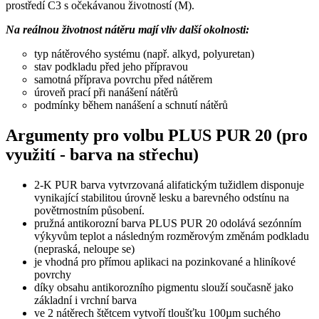
prostředí C3 s očekávanou životností (M).
Na reálnou životnost nátěru mají vliv další okolnosti:
typ nátěrového systému (např. alkyd, polyuretan)
stav podkladu před jeho přípravou
samotná příprava povrchu před nátěrem
úroveň prací při nanášení nátěrů
podmínky během nanášení a schnutí nátěrů
Argumenty pro volbu PLUS PUR 20 (pro
využití - barva na střechu)
2-K PUR barva vytvrzovaná alifatickým tužidlem disponuje
vynikající stabilitou úrovně lesku a barevného odstínu na
povětrnostním působení.
pružná antikorozní barva PLUS PUR 20 odolává sezónním
výkyvům teplot a následným rozměrovým změnám podkladu
(nepraská, neloupe se)
je vhodná pro přímou aplikaci na pozinkované a hliníkové
povrchy
díky obsahu antikorozního pigmentu slouží současně jako
základní i vrchní barva
ve 2 nátěrech štětcem vytvoří tloušťku 100µm suchého