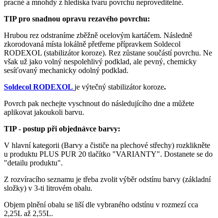
pracné a mnohdy z hlediska tvaru povrchu neproveditelné.
TIP pro snadnou opravu rezavého povrchu:
Hrubou rez odstraníme zběžně ocelovým kartáčem. Následně
zkorodovaná místa lokálně přetřeme přípravkem Soldecol
RODEXOL (stabilizátor koroze). Rez zůstane součástí povrchu. Ne
však už jako volný nespolehlivý podklad, ale pevný, chemicky
sesíťovaný mechanicky odolný podklad.
Soldecol RODEXOL
je výtečný stabilizátor koroze
.
Povrch pak nechejte vyschnout do následujícího dne a můžete
aplikovat jakoukoli barvu.
TIP - postup při objednávce barvy:
V hlavní kategorii (Barvy a čističe na plechové střechy) rozklikněte
u produktu PLUS PUR 20 tlačítko "VARIANTY". Dostanete se do
"detailu produktu".
Z rozvíracího seznamu je třeba zvolit výběr odstínu barvy (základní
složky) v 3-ti litrovém obalu.
Objem plnění obalu se liší dle vybraného odstínu v rozmezí cca
2,25L až 2,55L.