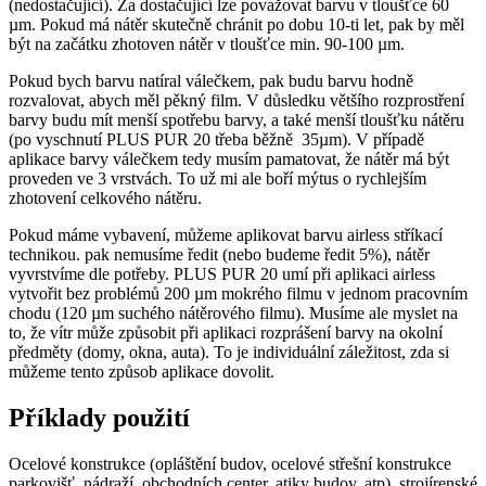
(nedostačující). Za dostačující lze považovat barvu v tloušťce 60
µm. Pokud má nátěr skutečně chránit po dobu 10-ti let, pak by měl
být na začátku zhotoven nátěr v tloušťce min. 90-100 µm.
Pokud bych barvu natíral válečkem, pak budu barvu hodně
rozvalovat, abych měl pěkný film. V důsledku většího rozprostření
barvy budu mít menší spotřebu barvy, a také menší tloušťku nátěru
(po vyschnutí PLUS PUR 20 třeba běžně 35µm). V případě
aplikace barvy válečkem tedy musím pamatovat, že nátěr má být
proveden ve 3 vrstvách. To už mi ale boří mýtus o rychlejším
zhotovení celkového nátěru.
Pokud máme vybavení, můžeme aplikovat barvu airless stříkací
technikou. pak nemusíme ředit (nebo budeme ředit 5%), nátěr
vyvrstvíme dle potřeby. PLUS PUR 20 umí při aplikaci airless
vytvořit bez problémů 200 µm mokrého filmu v jednom pracovním
chodu (120 µm suchého nátěrového filmu). Musíme ale myslet na
to, že vítr může způsobit při aplikaci rozprášení barvy na okolní
předměty (domy, okna, auta). To je individuální záležitost, zda si
můžeme tento způsob aplikace dovolit.
Příklady použití
Ocelové konstrukce (opláštění budov, ocelové střešní konstrukce
parkovišť, nádraží, obchodních center, atiky budov, atp), strojírenské