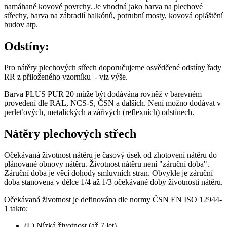
namáhané kovové povrchy. Je vhodná jako barva na plechové
střechy, barva na zábradlí balkónů, potrubní mosty, kovová opláštění
budov atp.
Odstíny:
Pro nátěry plechových střech doporučujeme osvědčené odstíny řady
RR z přiloženého vzorníku - viz výše.
Barva PLUS PUR 20 může být dodávána rovněž v barevném
provedení dle RAL, NCS-S, ČSN a dalších. Není možno dodávat v
perleťových, metalických a zářivých (reflexních) odstínech.
Nátěry plechových střech
Očekávaná životnost nátěru je časový úsek od zhotovení nátěru do
plánované obnovy nátěru. Životnost nátěru není "záruční doba".
Záruční doba je věcí dohody smluvních stran. Obvykle je záruční
doba stanovena v délce 1/4 až 1/3 očekávané doby životnosti nátěru.
Očekávaná životnost je definována dle normy ČSN EN ISO 12944-
1 takto:
(L) Nízká životnost (až 7 let)