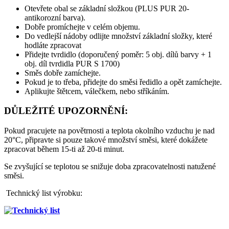
Otevřete obal se základní složkou (PLUS PUR 20-
antikorozní barva).
Dobře promíchejte v celém objemu.
Do vedlejší nádoby odlijte množství základní složky, které
hodláte zpracovat
Přidejte tvrdidlo (doporučený poměr: 5 obj. dílů barvy + 1
obj. díl tvrdidla PUR S 1700)
Směs dobře zamíchejte.
Pokud je to třeba, přidejte do směsi ředidlo a opět zamíchejte.
Aplikujte štětcem, válečkem, nebo stříkáním.
DŮLEŽITÉ UPOZORNĚNÍ:
Pokud pracujete na povětrnosti a teplota okolního vzduchu je nad
20°C, připravte si pouze takové množství směsi, které dokážete
zpracovat během 15-ti až 20-ti minut.
Se zvyšující se teplotou se snižuje doba zpracovatelnosti natužené
směsi.
Technický list výrobku: