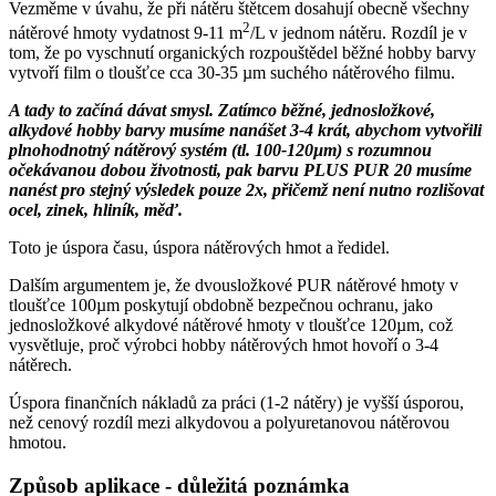
Vezměme v úvahu, že při nátěru štětcem dosahují obecně všechny
2
nátěrové hmoty vydatnost 9-11 m
/L v jednom nátěru. Rozdíl je v
tom, že po vyschnutí organických rozpouštědel běžné hobby barvy
vytvoří film o tloušťce cca 30-35 µm suchého nátěrového filmu.
A tady to začíná dávat smysl. Zatímco běžné, jednosložkové,
alkydové hobby barvy musíme nanášet 3-4 krát, abychom vytvořili
plnohodnotný nátěrový systém (tl. 100-120µm) s rozumnou
očekávanou dobou životnosti, pak barvu PLUS PUR 20 musíme
nanést pro stejný výsledek pouze 2x, přičemž není nutno rozlišovat
ocel, zinek, hliník, měď.
Toto je úspora času, úspora nátěrových hmot a ředidel.
Dalším argumentem je, že dvousložkové PUR nátěrové hmoty v
tloušťce 100µm poskytují obdobně bezpečnou ochranu, jako
jednosložkové alkydové nátěrové hmoty v tloušťce 120µm, což
vysvětluje, proč výrobci hobby nátěrových hmot hovoří o 3-4
nátěrech.
Úspora finančních nákladů za práci (1-2 nátěry) je vyšší úsporou,
než cenový rozdíl mezi alkydovou a polyuretanovou nátěrovou
hmotou.
Způsob aplikace - důležitá poznámka