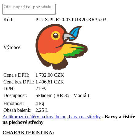
Kód:
PLUS-PUR20-03 PUR20-RR35-03
Výrobce:
Cena s DPH:
1 702,00 CZK
Cena bez DPH:
1 406,61 CZK
DPH:
21 %
Dostupnost:
Skladem
( RR 35 - Modrá )
Hmotnost:
4 kg
Obsah balení::
2.25 L
Antikorozní nátěry na kov, beton, barva na střechy
-
Barvy a čističe
na plechové střechy
CHARAKTERISTIKA: