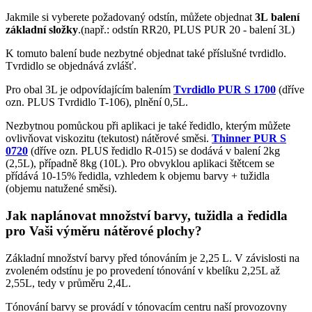
Jakmile si vyberete požadovaný odstín, můžete objednat
3L balení
základní složky
.(např.: odstín RR20, PLUS PUR 20 - balení 3L)
K tomuto balení bude nezbytné objednat také příslušné tvrdidlo.
Tvrdidlo se objednává zvlášť.
Pro obal 3L je odpovídajícím balením
Tvrdidlo PUR S 1700
(dříve
ozn. PLUS Tvrdidlo T-106), plnění 0,5L.
Nezbytnou pomůckou při aplikaci je také ředidlo, kterým můžete
ovlivňovat viskozitu (tekutost) nátěrové směsi.
T
hinner PUR S
0720
(dříve ozn. PLUS ředidlo R-015) se dodává v balení 2kg
(2,5L), případně 8kg (10L). Pro obvyklou aplikaci štětcem se
přídává 10-15% ředidla, vzhledem k objemu barvy + tužidla
(objemu natužené směsi).
Jak naplánovat množství barvy, tužidla a ředidla
pro Vaši výměru nátěrové plochy?
Základní množství barvy před tónováním je 2,25 L. V závislosti na
zvoleném odstínu je po provedení tónování v kbelíku 2,25L až
2,55L, tedy v průměru 2,4L.
Tónování barvy se provádí v tónovacím centru naší provozovny