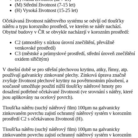
(M) Střední životnost (7-15 let)
(H) Vysoká životnost (15-25 let)
Očekávaná životnost nátěrového systému se odvíjí od tloušťky
nátěru a typu korozního prostředí, ve kterém se nátěr nachází.
Obytné budovy v ČR se obvykle nacházejí v korozním prostředí:
C2 (atmosféry s nízkou úrovní znečištění, převážně
venkovské prostředí)
C3 (městské a průmyslové prostředí, střední úroveň znečištění
oxidem siřičitým)
V dnešní době se pro střešní plechovou krytinu, atiky, římsy, atp.
používají galvanicky zinkované plechy. Zinková úprava značně
zvyšuje životnost plechové krytiny na povětrnostním působení, a
současně umožňuje použití nižší tloušťky nátěrové hmoty pro
dosažení potřebné očekávané životnosti (ve srovnání s nátěry, které
jsou aplikovány na ocelový povrch).
Tloušťka nátěru (suchý nátěrový film) 100µm na galvanicky
zinkovaném povrchu zajistí ochranný nátěrový systém v korozním
prostředí C2 s očekávanou životností (H).
Tloušťka nátěru (suchý nátěrový film) 100µm na galvanicky
zinkovaném povrchu zajistí ochranný nátěrový systém v korozním