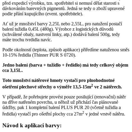
před expedicí výrobku, tzn. spotřebitel si nemusí dělat starosti s
dávkováním barevných pigmentů. Jedná se tedy o
zboží upravené
podle přání kupujícího (event. spotřebitele).
Ať už je množství barvy 2,25L nebo 2,55L, pro natužení postačí
balení tužidla 0,45L (480g). Výrobce z logistických důvodů
(schválené obaly, nastvení linky, atp.) dodává balení 500g, tedy
máte trochu tvrdidla navíc.
Podle okolností (teplota, způsob aplikace) přiředíme natuženou směs
10-15% ředidla (Thinner PUR S 0720).
Jedno balení (barva + tužidlo + ředidlo) má tedy celkový objem
cca 3,15L.
Toto množství nátěrové hmoty vystačí pro plnohodnotné
2
ošetření plechové střechy o výměře 13,5-15m
ve 2 nátěrech.
V případě, že pořebujete provést pouze posilující (renovační) nátěr
na dříve natřeném povrchu, u něhož už přichází čas plánované
údržby, pak 1 kompletní balení PLUS PUR 20 (včetně tužidla a
2
ředidla) vystačí pro ošetřní plochy cca 27m
v jedné vrstvě nátěru.
Návod k aplikaci barvy: