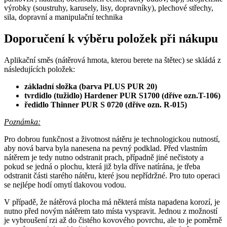
výrobky (soustruhy, karusely, lisy, dopravníky), plechové střechy,
sila, dopravní a manipulační technika
Doporučení k výběru položek při nákupu
Aplikační směs (nátěrová hmota, kterou berete na štětec) se skládá z
následujících položek:
základní složka (barva PLUS PUR 20)
tvrdidlo (tužidlo) Hardener PUR S1700 (dříve ozn.T-106)
ředidlo Thinner PUR S 0720 (dříve ozn. R-015)
Poznámka:
Pro dobrou funkčnost a životnost nátěru je technologickou nutností,
aby nová barva byla nanesena na pevný podklad. Před vlastním
nátěrem je tedy nutno odstranit prach, případně jiné nečistoty a
pokud se jedná o plochu, která již byla dříve natírána, je třeba
odstranit části starého nátěru, které jsou nepřídržné. Pro tuto operaci
se nejlépe hodí omytí tlakovou vodou.
V případě, že nátěrová plocha má některá místa napadena korozí, je
nutno před novým nátěrem tato místa vyspravit. Jednou z možností
je vybroušení rzi až do čistého kovového povrchu, ale to je poměrně