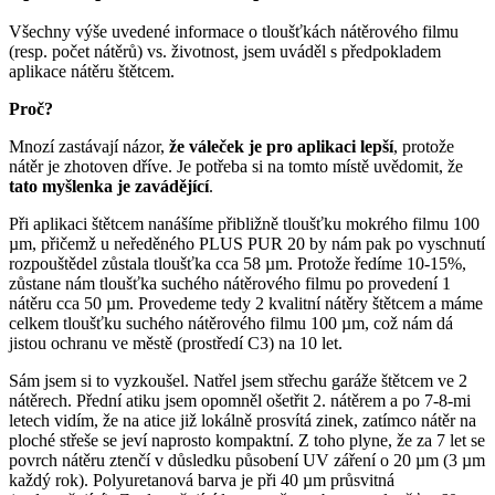
Všechny výše uvedené informace o tloušťkách nátěrového filmu
(resp. počet nátěrů) vs. životnost, jsem uváděl s předpokladem
aplikace nátěru štětcem.
Proč?
Mnozí zastávají názor,
že váleček je pro aplikaci lepší
, protože
nátěr je zhotoven dříve. Je potřeba si na tomto místě uvědomit, že
tato myšlenka je zavádějící
.
Při aplikaci štětcem nanášíme přibližně tloušťku mokrého filmu 100
µm, přičemž u neředěného PLUS PUR 20 by nám pak po vyschnutí
rozpouštědel zůstala tloušťka cca 58 µm. Protože ředíme 10-15%,
zůstane nám tloušťka suchého nátěrového filmu po provedení 1
nátěru cca 50 µm. Provedeme tedy 2 kvalitní nátěry štětcem a máme
celkem tloušťku suchého nátěrového filmu 100 µm, což nám dá
jistou ochranu ve městě (prostředí C3) na 10 let.
Sám jsem si to vyzkoušel. Natřel jsem střechu garáže štětcem ve 2
nátěrech. Přední atiku jsem opomněl ošetřit 2. nátěrem a po 7-8-mi
letech vidím, že na atice již lokálně prosvítá zinek, zatímco nátěr na
ploché střeše se jeví naprosto kompaktní. Z toho plyne, že za 7 let se
povrch nátěru ztenčí v důsledku působení UV záření o 20 µm (3 µm
každý rok). Polyuretanová barva je při 40 µm průsvitná