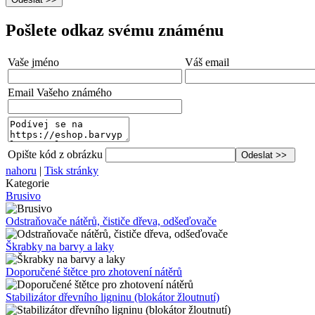
Pošlete odkaz svému známénu
Vaše jméno
Váš email
Email Vašeho známého
Opište kód z obrázku
nahoru
|
Tisk stránky
Kategorie
Brusivo
Odstraňovače nátěrů, čističe dřeva, odšeďovače
Škrabky na barvy a laky
Doporučené štětce pro zhotovení nátěrů
Stabilizátor dřevního ligninu (blokátor žloutnutí)