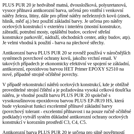
PLUS PUR 20 je hedvábně matná, dvousložková, polyuretanová,
vysoce přilnavá antikorozní barva, určená pro vnitřní i venkovní
nátěry železa, litiny, dále pro přímé nátěry neželezných kovů (zinek,
hliník, měď aj.) bez použití základní barvy. Je určena pro nátěry
ocelových konstrukcí v exteriéru i interiéru (mostní konstrukce,
zábradlí, potrubní mosty, opláštění budov, ocelové střešní
konstrukce parkovišť, nádraží, obchodních center, atiky budov, atp).
Je velmi vhodná k použití - barva na plechové střechy.
Antikorozní barva PLUS PUR 20 se rovněž používá v náročnějších
systémech povrchové ochrany kovů, jakožto vrchní email. V
takových případech je ekonomicky efektivní ve spojení se základní,
antikorozní, epoxidovou barvou HET Primer EPOXY S2510 na
nové, případně strojně očištěné povrchy.
V případě rekonstrukcí nátěrů ocelových konstrukcí, kde je obtížně
proveditelné strojní čištění a je požadována vysoká celková tloušťka
nátěru, je vhodné použít barvu PLUS PUR 20 společně s
vysokosušinovou epoxidovou barvou PLUS EP-JR19 HS, která
bude vykonávat funkci excelentně přilnavé základní barvy
(povrchový tolerant - excelentní přilnavost i na pouze ručně očištěné
podklady) vytváří systém důkladné antikorozní ochrany ocelových
konstrukcí v korozním prostředí C3, C4, C5.
Antikorozní barva PLUS PUR 20 je určena pro silně povětrností