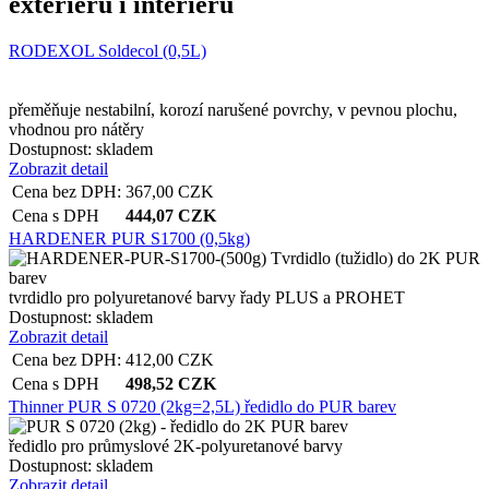
exteriéru i interiéru
RODEXOL Soldecol (0,5L)
přeměňuje nestabilní, korozí narušené povrchy, v pevnou plochu,
vhodnou pro nátěry
Dostupnost:
skladem
Zobrazit detail
Cena bez DPH:
367,00
CZK
Cena s DPH
444,07
CZK
HARDENER PUR S1700 (0,5kg)
tvrdidlo pro polyuretanové barvy řady PLUS a PROHET
Dostupnost:
skladem
Zobrazit detail
Cena bez DPH:
412,00
CZK
Cena s DPH
498,52
CZK
Thinner PUR S 0720 (2kg=2,5L) ředidlo do PUR barev
ředidlo pro průmyslové 2K-polyuretanové barvy
Dostupnost:
skladem
Zobrazit detail