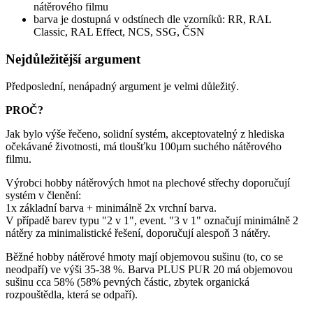
nátěrového filmu
barva je dostupná v odstínech dle vzorníků: RR, RAL
Classic, RAL Effect, NCS, SSG, ČSN
Nejdůležitější argument
Předposlední, nenápadný argument je velmi důležitý.
PROČ?
Jak bylo výše řečeno, solidní systém, akceptovatelný z hlediska
očekávané životnosti, má tloušťku 100µm suchého nátěrového
filmu.
Výrobci hobby nátěrových hmot na plechové střechy doporučují
systém v členění:
1x základní barva + minimálně 2x vrchní barva.
V případě barev typu "2 v 1", event. "3 v 1" označují minimálně 2
nátěry za minimalistické řešení, doporučují alespoň 3 nátěry.
Běžné hobby nátěrové hmoty mají objemovou sušinu (to, co se
neodpaří) ve výši 35-38 %. Barva PLUS PUR 20 má objemovou
sušinu cca 58% (58% pevných částic, zbytek organická
rozpouštědla, která se odpaří).