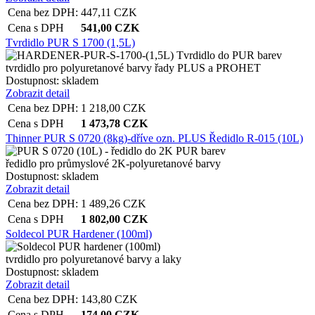
Cena bez DPH:
447,11
CZK
Cena s DPH
541,00
CZK
Tvrdidlo PUR S 1700 (1,5L)
tvrdidlo pro polyuretanové barvy řady PLUS a PROHET
Dostupnost:
skladem
Zobrazit detail
Cena bez DPH:
1 218,00
CZK
Cena s DPH
1 473,78
CZK
Thinner PUR S 0720 (8kg)-dříve ozn. PLUS Ředidlo R-015 (10L)
ředidlo pro průmyslové 2K-polyuretanové barvy
Dostupnost:
skladem
Zobrazit detail
Cena bez DPH:
1 489,26
CZK
Cena s DPH
1 802,00
CZK
Soldecol PUR Hardener (100ml)
tvrdidlo pro polyuretanové barvy a laky
Dostupnost:
skladem
Zobrazit detail
Cena bez DPH:
143,80
CZK
Cena s DPH
174,00
CZK