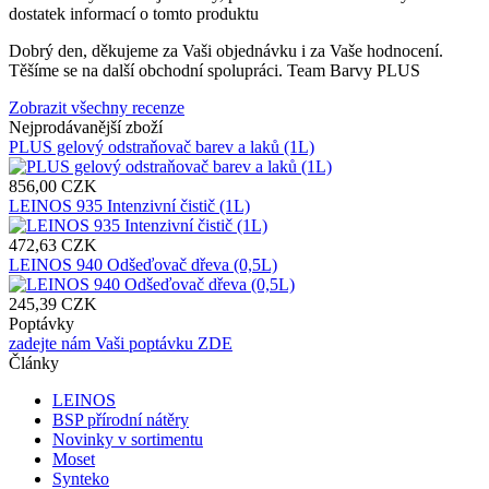
dostatek informací o tomto produktu
Dobrý den, děkujeme za Vaši objednávku i za Vaše hodnocení.
Těšíme se na další obchodní spolupráci. Team Barvy PLUS
Zobrazit všechny recenze
Nejprodávanější zboží
PLUS gelový odstraňovač barev a laků (1L)
856,00 CZK
LEINOS 935 Intenzivní čistič (1L)
472,63 CZK
LEINOS 940 Odšeďovač dřeva (0,5L)
245,39 CZK
Poptávky
zadejte nám Vaši poptávku ZDE
Články
LEINOS
BSP přírodní nátěry
Novinky v sortimentu
Moset
Synteko