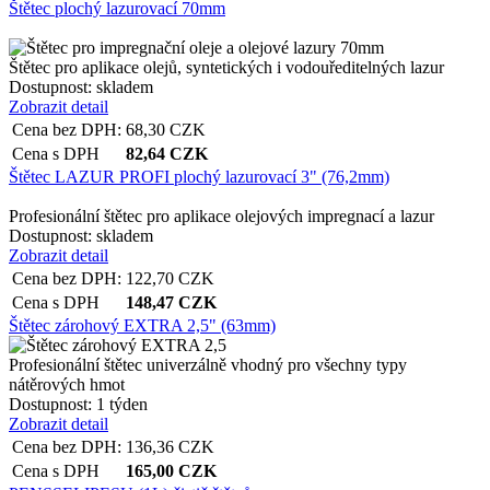
Štětec plochý lazurovací 70mm
Štětec pro aplikace olejů, syntetických i vodouředitelných lazur
Dostupnost:
skladem
Zobrazit detail
Cena bez DPH:
68,30
CZK
Cena s DPH
82,64
CZK
Štětec LAZUR PROFI plochý lazurovací 3" (76,2mm)
Profesionální štětec pro aplikace olejových impregnací a lazur
Dostupnost:
skladem
Zobrazit detail
Cena bez DPH:
122,70
CZK
Cena s DPH
148,47
CZK
Štětec zárohový EXTRA 2,5" (63mm)
Profesionální štětec univerzálně vhodný pro všechny typy
nátěrových hmot
Dostupnost:
1 týden
Zobrazit detail
Cena bez DPH:
136,36
CZK
Cena s DPH
165,00
CZK