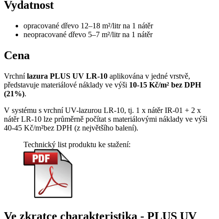
Vydatnost
opracované dřevo 12–18 m²/litr na 1 nátěr
neopracované dřevo 5–7 m²/litr na 1 nátěr
Cena
Vrchní
lazura PLUS UV LR-10
aplikována v jedné vrstvě,
představuje materiálové náklady ve výši
10-15 Kč/m² bez DPH
(21%)
.
V systému s vrchní UV-lazurou LR-10, tj. 1 x nátěr IR-01 + 2 x
nátěr LR-10 lze průměrně počítat s materiálovými náklady ve výši
40-45 Kč/m²bez DPH (z největšího balení).
Technický list produktu ke stažení:
Ve zkratce charakteristika
-
PLUS UV