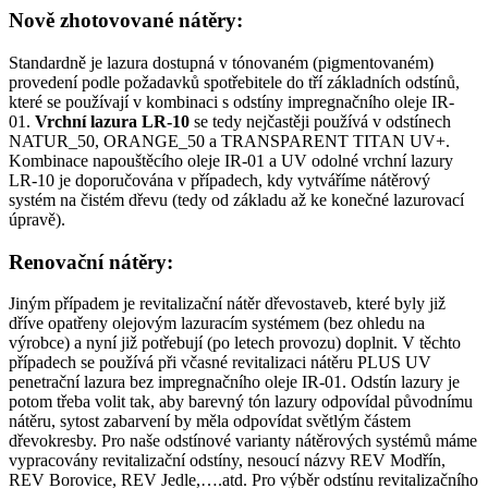
Nově zhotovované nátěry:
Standardně je lazura dostupná v tónovaném (pigmentovaném)
provedení podle požadavků spotřebitele do tří základních odstínů,
které se používají v kombinaci s odstíny impregnačního oleje IR-
01.
Vrchní lazura LR-10
se tedy nejčastěji používá v odstínech
NATUR_50, ORANGE_50 a TRANSPARENT TITAN UV+.
Kombinace napouštěcího oleje IR-01 a UV odolné vrchní lazury
LR-10 je doporučována v případech, kdy vytváříme nátěrový
systém na čistém dřevu (tedy od základu až ke konečné lazurovací
úpravě).
Renovační nátěry:
Jiným případem je revitalizační nátěr dřevostaveb, které byly již
dříve opatřeny olejovým lazuracím systémem (bez ohledu na
výrobce) a nyní již potřebují (po letech provozu) doplnit. V těchto
případech se používá při včasné revitalizaci nátěru PLUS UV
penetrační lazura bez impregnačního oleje IR-01. Odstín lazury je
potom třeba volit tak, aby barevný tón lazury odpovídal původnímu
nátěru, sytost zabarvení by měla odpovídat světlým částem
dřevokresby. Pro naše odstínové varianty nátěrových systémů máme
vypracovány revitalizační odstíny, nesoucí názvy REV Modřín,
REV Borovice, REV Jedle,….atd. Pro výběr odstínu revitalizačního