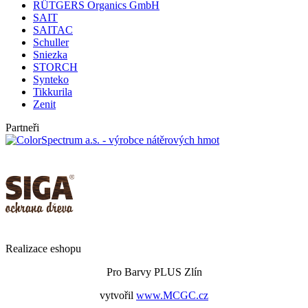
RÜTGERS Organics GmbH
SAIT
SAITAC
Schuller
Sniezka
STORCH
Synteko
Tikkurila
Zenit
Partneři
Realizace eshopu
Pro Barvy PLUS Zlín
vytvořil
www.MCGC.cz