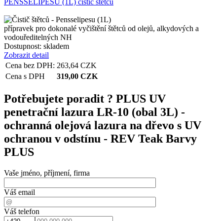
PENSSELIPESU (1L) čistič štětců
přípravek pro dokonalé vyčištění štětců od olejů, alkydových a
vodouředitelných NH
Dostupnost:
skladem
Zobrazit detail
Cena bez DPH:
263,64
CZK
Cena s DPH
319,00
CZK
Potřebujete poradit ?
PLUS UV
penetrační lazura LR-10 (obal 3L) -
ochranná olejová lazura na dřevo s UV
ochranou v odstínu - REV Teak Barvy
PLUS
Vaše jméno, příjmení, firma
Váš email
Váš telefon