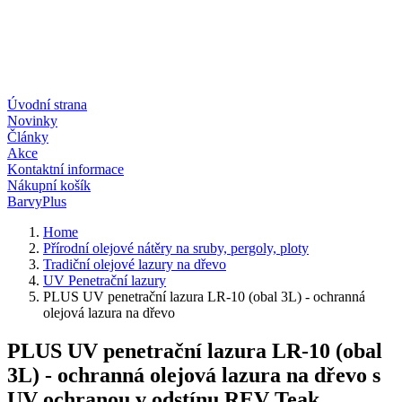
Úvodní strana
Novinky
Články
Akce
Kontaktní informace
Nákupní košík
BarvyPlus
Home
Přírodní olejové nátěry na sruby, pergoly, ploty
Tradiční olejové lazury na dřevo
UV Penetrační lazury
PLUS UV penetrační lazura LR-10 (obal 3L) - ochranná
olejová lazura na dřevo
PLUS UV penetrační lazura LR-10 (obal
3L) - ochranná olejová lazura na dřevo s
UV ochranou v odstínu REV Teak