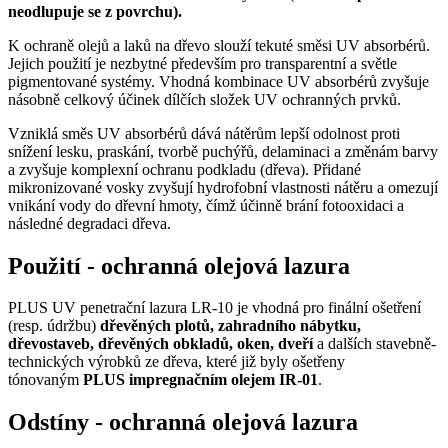
neodlupuje se z povrchu).
K ochraně olejů a laků na dřevo slouží tekuté směsi UV absorbérů.
Jejich použití je nezbytné především pro transparentní a světle
pigmentované systémy. Vhodná kombinace UV absorbérů zvyšuje
násobně celkový účinek dílčích složek UV ochranných prvků.
Vzniklá směs UV absorbérů dává nátěrům lepší odolnost proti
snížení lesku, praskání, tvorbě puchýřů, delaminaci a změnám barvy
a zvyšuje komplexní ochranu podkladu (dřeva). Přidané
mikronizované vosky zvyšují hydrofobní vlastnosti nátěru a omezují
vnikání vody do dřevní hmoty, čímž účinně brání fotooxidaci a
následné degradaci dřeva.
Použití - ochranná olejová lazura
PLUS UV penetrační lazura LR-10 je vhodná pro finální ošetření
(resp. údržbu)
dřevěných plotů, zahradního nábytku,
dřevostaveb, dřevěných obkladů, oken, dveří
a dalších stavebně-
technických výrobků ze dřeva, které již byly ošetřeny
tónovaným
PLUS impregnačním olejem IR-01
.
Odstíny - ochranná olejová lazura