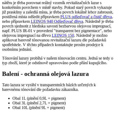
nátěru je třeba porovnat reálný vzorník revitalizačních lazur s
konkrétním povrchem v místě stavby. Pokud starý povrch vykazuje
již praskliny a zašedlá místa, je třeba povrch lokálně lehce zabrousit,
postižená místa odšedit přípravkem
PLUS odšeďovač a čistič dřeva
,
nebo přípravkem
LEINOS 940 Odšeďovač dřeva
. Následně je třeba
povrch sjednotit z hlediska savosti bezbarvou olejovou impregnací,
např. PLUS IR-01 v provedení "transparent bez pigmentace", nebo
olejovou impregnací na dřevo
LEINOS 150
. Následně je možno
aplikovat barevně tónovanou revitalizační lazuru dle požadavků
spotřebitele. V těchto případech kontaktujte prosím prodejce k
osobnímu jednání.
Tónování lazury probíhá v našem tónovacím centru. Jedná se tedy o
typ zboží, které je odstínově upravováno podle přání kupujícího.
Balení - ochranná olejová lazura
Tato lazura se vyrábí v transparentních bázích určených k
barevnému tónování dle požadavku zákazníka.
Obal 1L (plnění 0,9L + pigment)
Obal 3L (plnění 2,7L + pigment)
Obal 10L (plnění 9L + pigment)