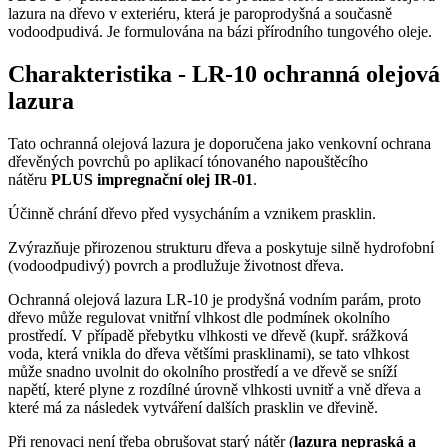
lazura na dřevo v exteriéru, která je paroprodyšná a současně
vodoodpudivá. Je formulována na bázi přírodního tungového oleje.
Charakteristika - LR-10 ochranná olejová
lazura
Tato ochranná olejová lazura je doporučena jako venkovní ochrana
dřevěných povrchů po aplikací tónovaného napouštěcího
nátěru
PLUS impregnační olej IR-01
.
Účinně chrání dřevo před vysycháním a vznikem prasklin.
Zvýrazňuje přirozenou strukturu dřeva a poskytuje silně hydrofobní
(vodoodpudivý) povrch a prodlužuje životnost dřeva.
Ochranná olejová lazura LR-10 je prodyšná vodním parám, proto
dřevo může regulovat vnitřní vlhkost dle podmínek okolního
prostředí. V případě přebytku vlhkosti ve dřevě (kupř. srážková
voda, která vnikla do dřeva většími prasklinami), se tato vlhkost
může snadno uvolnit do okolního prostředí a ve dřevě se sníží
napětí, které plyne z rozdílné úrovně vlhkosti uvnitř a vně dřeva a
které má za následek vytváření dalších prasklin ve dřevině.
Při renovaci není třeba obrušovat starý nátěr (
lazura nepraská a