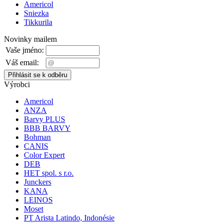
Americol
Sniezka
Tikkurila
Novinky mailem
Vaše jméno:
Váš email:
Výrobci
Americol
ANZA
Barvy PLUS
BBB BARVY
Bohman
CANIS
Color Expert
DEB
HET spol. s r.o.
Junckers
KANA
LEINOS
Moset
PT Arista Latindo, Indonésie