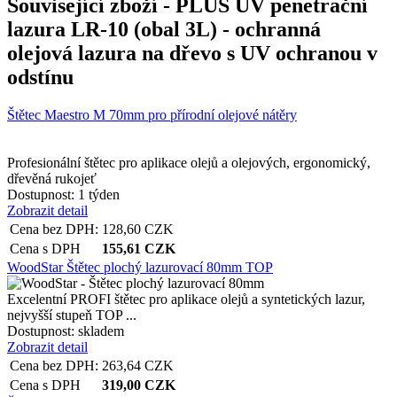
Související zboží
- PLUS UV penetrační
lazura LR-10 (obal 3L) - ochranná
olejová lazura na dřevo s UV ochranou v
odstínu
Štětec Maestro M 70mm pro přírodní olejové nátěry
Profesionální štětec pro aplikace olejů a olejových, ergonomický,
dřevěná rukojeť
Dostupnost:
1 týden
Zobrazit detail
Cena bez DPH:
128,60
CZK
Cena s DPH
155,61
CZK
WoodStar Štětec plochý lazurovací 80mm TOP
Excelentní PROFI štětec pro aplikace olejů a syntetických lazur,
nejvyšší stupeň TOP ...
Dostupnost:
skladem
Zobrazit detail
Cena bez DPH:
263,64
CZK
Cena s DPH
319,00
CZK