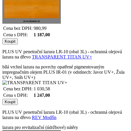
Cena bez DPH:
980,99
Cena s DPH:
1 187,00
PLUS UV penetrační lazura LR-10 (obal 3L) - ochranná olejová
lazura na dřevo
TRANSPARENT TITAN UV+
bílá vrchní lazura na povrchy opatřené pigmentovaným
impregnačním olejem PLUS IR-01 (v odstínech: Javor UV+, Žula
UV+, Sníh UV+)
Cena bez DPH:
1 030,58
Cena s DPH:
1 247,00
PLUS UV penetrační lazura LR-10 (obal 3L) - ochranná olejová
lazura na dřevo
REV Modřín
lazura pro revitalizační (údržbové) nátěry