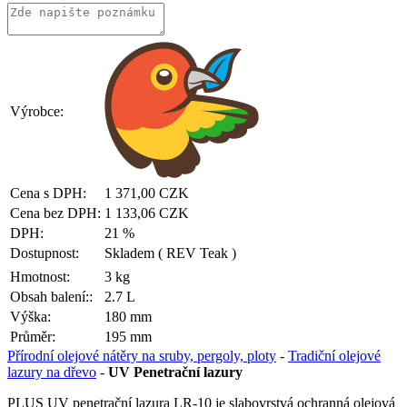
Výrobce:
Cena s DPH:
1 371,00 CZK
Cena bez DPH:
1 133,06 CZK
DPH:
21 %
Dostupnost:
Skladem
( REV Teak )
Hmotnost:
3 kg
Obsah balení::
2.7 L
Výška:
180 mm
Průměr:
195 mm
Přírodní olejové nátěry na sruby, pergoly, ploty
-
Tradiční olejové
lazury na dřevo
-
UV Penetrační lazury
PLUS UV penetrační lazura LR-10 je slabovrstvá ochranná olejová