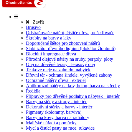
Zavřít
Brusivo
Odstraňovače nátěrů, čističe dřeva, odšeďovače
Škrabky na barvy a laky
Doporučené štětce pro zhotovení nátěrů
Stabilizátor dřevního ligninu (blokátor žloutnutí)
Biocidní impregnace dřeva
Přírodní olejové nátěry na sruby, pergoly, ploty
Olej na dřevěné terasy - terasový olej
Teakové oleje na zahradní nábytek
Dřevní tér - ochrana šindele, vyvýšené záhony
Ochranné nátěry dřeva - exteriér
Antikorozní nátěry na kov, beton, barva na střechy
Ředidla
Přípravky pro dřevěné podlahy a nábytek - interiér
Barvy na stěny a stropy - interiér
Dekorativní stěrky a barvy - interiér
Pigmenty (koloranty, barviva)
Barvy na kovy, barva na radiátory
Malířské nářadí a pomůcky
Mycí a čistící pasty na ruce, rukavice