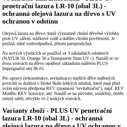
penetrační lazura LR-10 (obal 3L) -
ochranná olejová lazura na dřevo s UV
ochranou v odstínu
Olejová lazura na dřevo, která významně chrání dřevěné výrobky
proti UV záření, srážkové vodě a dalším vlivům povětrnosti. Je
pružná, silně vodoodpudivá, přitom paroprodyšná.
Na nových výrobcích se používá ve 3 základních odstínech
(NATUR 50, Orange 50 a Transparent Titan UV+). Nanáší se ve
dvou vrstvách na dřevo opatřené základním nátěrem PLUS
Impregnační olej IR-01.
Pro opravy (rekonstrukce, revitalizace) starších dříve natřených
povrchů se dodává v široké škále lehkých odstínů, které mají před
svým názvem předponu REV (znamená "revitalizační"), např. REV
Modřín, REV borovice, atd. Nanáší se na původní, soudržný, dobře
omytý nátěr, obvykle ve 2 tenkých vrstvách.
Varianty zboží
-
PLUS UV penetrační
lazura LR-10 (obal 3L) - ochranná
olejová lazura na dřevo s UV ochranou v