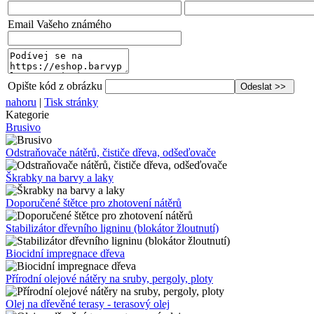
Email Vašeho známého
Opište kód z obrázku
nahoru
|
Tisk stránky
Kategorie
Brusivo
Odstraňovače nátěrů, čističe dřeva, odšeďovače
Škrabky na barvy a laky
Doporučené štětce pro zhotovení nátěrů
Stabilizátor dřevního ligninu (blokátor žloutnutí)
Biocidní impregnace dřeva
Přírodní olejové nátěry na sruby, pergoly, ploty
Olej na dřevěné terasy - terasový olej