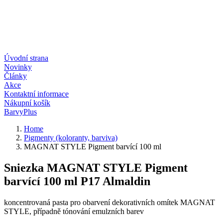
Úvodní strana
Novinky
Články
Akce
Kontaktní informace
Nákupní košík
BarvyPlus
Home
Pigmenty (koloranty, barviva)
MAGNAT STYLE Pigment barvící 100 ml
Sniezka MAGNAT STYLE Pigment
barvící 100 ml P17 Almaldin
koncentrovaná pasta pro obarvení dekorativních omítek MAGNAT
STYLE, případně tónování emulzních barev