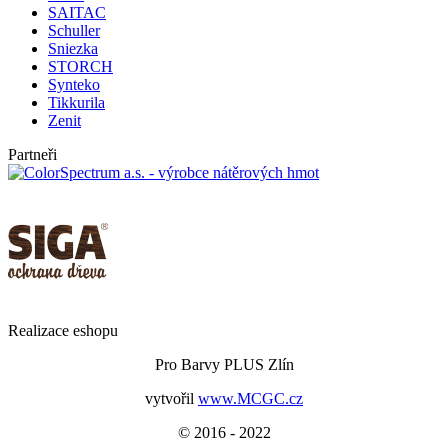
SAITAC
Schuller
Sniezka
STORCH
Synteko
Tikkurila
Zenit
Partneři
Realizace eshopu
Pro Barvy PLUS Zlín
vytvořil
www.MCGC.cz
© 2016 - 2022