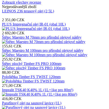
Zobrazit všechny recenze
Nejprodávanější zboží
LEINOS 236 terasový olej (2,5L)
2 351,00 CZK
PLUS Impregnační olej IR-01 (obal 10L)
2 692,00 CZK
Štětec Maestro M 70mm pro přírodní olejové nátěry
155,61 CZK
Štětec Maestro M 100mm pro přírodní olejové nátěry
255,92 CZK
Štětec plochý Timber FS PRO 100mm
88,00 CZK
Pološtětka Timber FS TWIST 120mm
271,00 CZK
Impralit TSK40 K40% 1L (1L=1kg pro 80m²)
416,00 CZK
Parafínový olej na saunové lavice (1L)