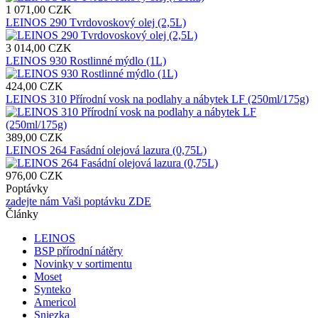
1 071,00 CZK
LEINOS 290 Tvrdovoskový olej (2,5L)
3 014,00 CZK
LEINOS 930 Rostlinné mýdlo (1L)
424,00 CZK
LEINOS 310 Přírodní vosk na podlahy a nábytek LF (250ml/175g)
389,00 CZK
LEINOS 264 Fasádní olejová lazura (0,75L)
976,00 CZK
Poptávky
zadejte nám Vaši poptávku ZDE
Články
LEINOS
BSP přírodní nátěry
Novinky v sortimentu
Moset
Synteko
Americol
Sniezka