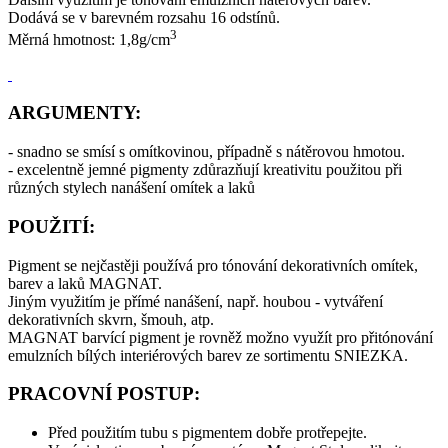
Dodává se v barevném rozsahu 16 odstínů.
3
Měrná hmotnost: 1,8g/cm
ARGUMENTY:
- snadno se smísí s omítkovinou, případně s nátěrovou hmotou.
- excelentně jemné pigmenty zdůrazňují kreativitu použitou při
různých stylech nanášení omítek a laků
POUŽITÍ:
Pigment se nejčastěji používá pro tónování dekorativních omítek,
barev a laků MAGNAT.
Jiným využitím je přímé nanášení, např. houbou - vytváření
dekorativních skvrn, šmouh, atp.
MAGNAT barvící pigment je rovněž možno využít pro přitónování
emulzních bílých interiérových barev ze sortimentu SNIEZKA.
PRACOVNÍ POSTUP:
Před použitím tubu s pigmentem dobře protřepejte.