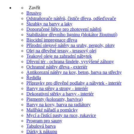
Zavřít
Brusivo
Odstraňovače nátěrů, čističe dřeva, odšeďovače
Škrabky na barvy a laky
Doporučené štětce pro zhotovení nátěrů
Stabilizátor dřevního ligninu (blokátor žloutnutí)
Biocidní impregnace dřeva
Přírodní olejové nátěry na sruby, pergoly, ploty
Olej na dřevěné terasy - terasový olej
Teakové oleje na zahradní nábytek
Dřevní tér - ochrana šindele, vyvýšené záhony
Ochranné nátěry dřeva - exteriér
Antikorozní nátěry na kov, beton, barva na střechy
Ředidla
Přípravky pro dřevěné podlahy a nábytek - interiér
Barvy na stěny a stropy - interiér
Dekorativní stěrky a barvy - interiér
Pigmenty (koloranty, barviva)
Barvy na kovy, barva na radiátory
Malířské nářadí a pomůcky
Mycí a čistící pasty na ruce, rukavice
Program pro sauny
Tabulová barva
Dárky k nákupu