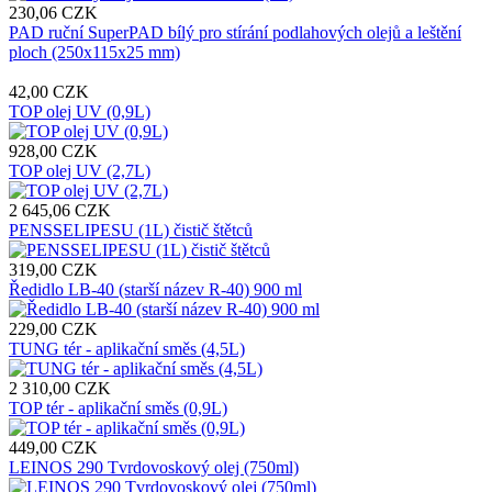
230,06 CZK
PAD ruční SuperPAD bílý pro stírání podlahových olejů a leštění
ploch (250x115x25 mm)
42,00 CZK
TOP olej UV (0,9L)
928,00 CZK
TOP olej UV (2,7L)
2 645,06 CZK
PENSSELIPESU (1L) čistič štětců
319,00 CZK
Ředidlo LB-40 (starší název R-40) 900 ml
229,00 CZK
TUNG tér - aplikační směs (4,5L)
2 310,00 CZK
TOP tér - aplikační směs (0,9L)
449,00 CZK
LEINOS 290 Tvrdovoskový olej (750ml)