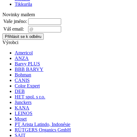
Tikkurila
Novinky mailem
Vaše jméno:
Váš email:
Výrobci
Americol
ANZA
Barvy PLUS
BBB BARVY
Bohman
CANIS
Color Expert
DEB
HET spol. s r.o.
Junckers
KANA
LEINOS
Moset
PT Arista Latindo, Indonésie
RÜTGERS Organics GmbH
SAIT