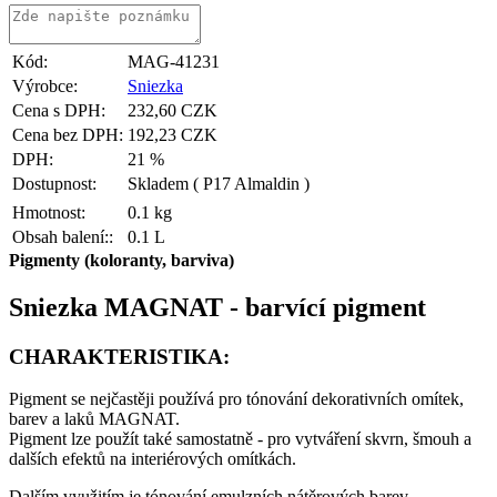
Kód:
MAG-41231
Výrobce:
Sniezka
Cena s DPH:
232,60 CZK
Cena bez DPH:
192,23 CZK
DPH:
21 %
Dostupnost:
Skladem
( P17 Almaldin )
Hmotnost:
0.1 kg
Obsah balení::
0.1 L
Pigmenty (koloranty, barviva)
Sniezka MAGNAT - barvící pigment
CHARAKTERISTIKA:
Pigment se nejčastěji používá pro tónování dekorativních omítek,
barev a laků MAGNAT.
Pigment lze použít také samostatně - pro vytváření skvrn, šmouh a
dalších efektů na interiérových omítkách.
Dalším využitím je
tónování
emulzních
nátěrových barev.