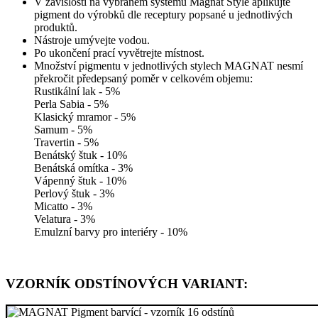
V závislosti na vybraném systému Magnat Style aplikujte
pigment do výrobků dle receptury popsané u jednotlivých
produktů.
Nástroje umývejte vodou.
Po ukončení prací vyvětrejte místnost.
Množství pigmentu v jednotlivých stylech MAGNAT nesmí
překročit předepsaný poměr v celkovém objemu:
Rustikální lak - 5%
Perla Sabia - 5%
Klasický mramor - 5%
Samum - 5%
Travertin - 5%
Benátský štuk - 10%
Benátská omítka - 3%
Vápenný štuk - 10%
Perlový štuk - 3%
Micatto - 3%
Velatura - 3%
Emulzní barvy pro interiéry - 10%
VZORNÍK ODSTÍNOVÝCH VARIANT: