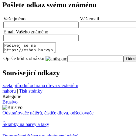
Pošlete odkaz svému známénu
Vaše jméno
Váš email
Email Vašeho známého
Opište kód z obrázku
Související odkazy
zcela přírodní ochrana dřeva v exteriéru
nahoru
|
Tisk stránky
Kategorie
Brusivo
Odstraňovače nátěrů, čističe dřeva, odšeďovače
Škrabky na barvy a laky
Doporučené štětce pro zhotovení nátěrů