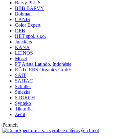
Barvy PLUS
BBB BARVY
Bohman
CANIS
Color Expert
DEB
HET spol. s r.o.
Junckers
KANA
LEINOS
Moset
PT Arista Latindo, Indonésie
RÜTGERS Organics GmbH
SAIT
SAITAC
Schuller
Sniezka
STORCH
Synteko
Tikkurila
Zenit
Partneři