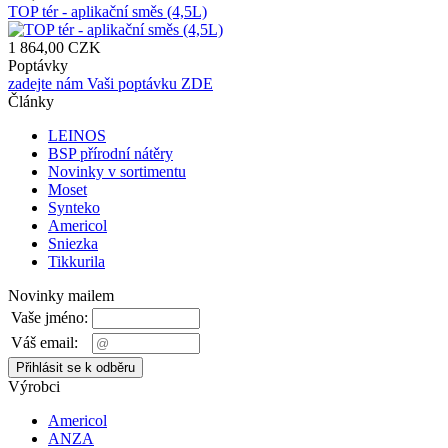
TOP tér - aplikační směs (4,5L)
1 864,00 CZK
Poptávky
zadejte nám Vaši poptávku ZDE
Články
LEINOS
BSP přírodní nátěry
Novinky v sortimentu
Moset
Synteko
Americol
Sniezka
Tikkurila
Novinky mailem
Vaše jméno:
Váš email:
Výrobci
Americol
ANZA