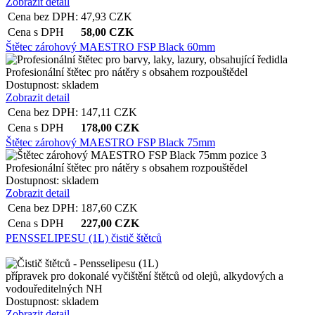
Zobrazit detail
Cena bez DPH:
47,93
CZK
Cena s DPH
58,00
CZK
Štětec zárohový MAESTRO FSP Black 60mm
Profesionální štětec pro nátěry s obsahem rozpouštědel
Dostupnost:
skladem
Zobrazit detail
Cena bez DPH:
147,11
CZK
Cena s DPH
178,00
CZK
Štětec zárohový MAESTRO FSP Black 75mm
Profesionální štětec pro nátěry s obsahem rozpouštědel
Dostupnost:
skladem
Zobrazit detail
Cena bez DPH:
187,60
CZK
Cena s DPH
227,00
CZK
PENSSELIPESU (1L) čistič štětců
přípravek pro dokonalé vyčištění štětců od olejů, alkydových a
vodouředitelných NH
Dostupnost:
skladem
Zobrazit detail