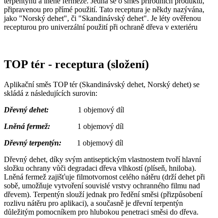
terpentýnu a lněné fermeže. Jedná se o směs přírodních produktů,
připravenou pro přímé použití. Tato receptura je někdy nazývána,
jako "Norský dehet", či "Skandinávský dehet". Je léty ověřenou
recepturou pro univerzální použití při ochraně dřeva v exteriéru
TOP tér - receptura (složení)
Aplikační směs TOP tér (Skandinávský dehet, Norský dehet) se
skládá z následujících surovin:
Dřevný dehet:
1 objemový díl
Lněná fermež:
1 objemový díl
Dřevný terpentýn:
1 objemový díl
Dřevný dehet, díky svým antiseptickým vlastnostem tvoří hlavní
složku ochrany vůči degradaci dřeva vlhkostí (plíseň, hniloba).
Lněná fermež zajišťuje filmotvornost celého nátěru (drží dehet při
sobě, umožňuje vytvoření souvislé vrstvy ochranného filmu nad
dřevem). Terpentýn slouží jednak pro ředění směsi (přizpůsobení
rozlivu nátěru pro aplikaci), a současně je dřevní terpentýn
důležitým pomocníkem pro hlubokou penetraci směsi do dřeva.