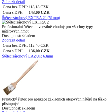
Zobrazit detail
Cena bez DPH:
118,18
CZK
Cena s DPH
143,00
CZK
Štětec zárohový EXTRA 2" (51mm)
Profesionální štětec univerzálně vhodný pro všechny typy
nátěrových hmot
Dostupnost:
skladem
Zobrazit detail
Cena bez DPH:
112,40
CZK
Cena s DPH
136,00
CZK
Štětec zárohový LAZUR 63mm
Praktický štětec pro aplikace základních olejových nátěrů na těžko
přístupných ...
Dostupnost:
skladem