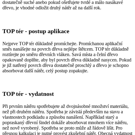
dostatečně suché anebo pokud ošetřujete tvrdé a málo nasákavé
dřevo, je vhodné odložit druhý nátěr až na další rok.
TOP tér - postup aplikace
Nejprve TOP tér důkladně promíchejte. Promíchanou aplikační
směs nanášejte na povrch dřeva nejlépe štětcem. TOP tér důkladně
roztírejte po směru dřevních vláken. Savá místa a čelní dřevo
opakovaně doplňte, aby byl povrch dřeva důkladně nasycen. Pokud
je již natřený povrch dřeva dostatečně proschlý a dřevo je schopno
absorbovat další nátěr, celý postup zopakujte.
TOP tér - vydatnost
Při prvním nátěru spotřebujete až dvojnásobné množství materiálu,
než při druhém nátěru. Spotřeba je závislá především na stavu a
vlastnostech podkladu a způsobu nanášení. Například starý a
popraskaný dřevní šindel dokáže absorbovat mnohem více nátěru,
než nově vyrobený. Spotřeba se proto může až řádově lišit. Pro
přesnou kalkulaci je nutné provést zkušební nátěr. Obecná vydatnost