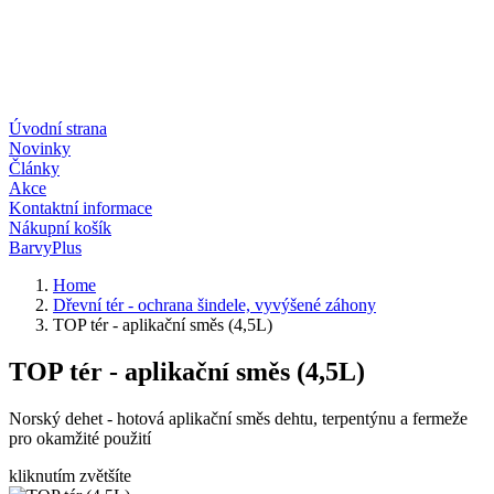
Úvodní strana
Novinky
Články
Akce
Kontaktní informace
Nákupní košík
BarvyPlus
Home
Dřevní tér - ochrana šindele, vyvýšené záhony
TOP tér - aplikační směs (4,5L)
TOP tér - aplikační směs (4,5L)
Norský dehet - hotová aplikační směs dehtu, terpentýnu a fermeže
pro okamžité použití
kliknutím zvětšíte