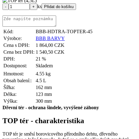
ks
Kód:
BBB-HDTRA-TOPTER-45
Výrobce:
BBB BARVY
Cena s DPH:
1 864,00 CZK
Cena bez DPH:
1 540,50 CZK
DPH:
21 %
Dostupnost:
Skladem
Hmotnost:
4.55 kg
Obsah balení::
4.5 L
Šířka:
162 mm
Délka:
123 mm
Výška:
300 mm
Dřevní tér - ochrana šindele, vyvýšené záhony
TOP tér - charakteristika
TOP tér je směsí borovicového přírodního dehtu, dřevného