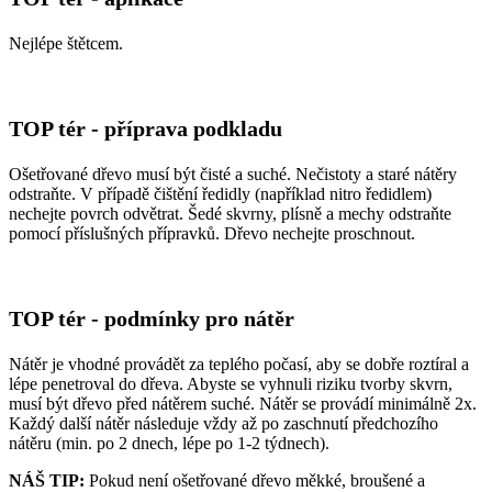
Nejlépe štětcem.
TOP tér - příprava podkladu
Ošetřované dřevo musí být čisté a suché. Nečistoty a staré nátěry
odstraňte. V případě čištění ředidly (například nitro ředidlem)
nechejte povrch odvětrat. Šedé skvrny, plísně a mechy odstraňte
pomocí příslušných přípravků. Dřevo nechejte proschnout.
TOP tér - podmínky pro nátěr
Nátěr je vhodné provádět za teplého počasí, aby se dobře roztíral a
lépe penetroval do dřeva. Abyste se vyhnuli riziku tvorby skvrn,
musí být dřevo před nátěrem suché. Nátěr se provádí minimálně 2x.
Každý další nátěr následuje vždy až po zaschnutí předchozího
nátěru (min. po 2 dnech, lépe po 1-2 týdnech).
NÁŠ TIP:
Pokud není ošetřované dřevo měkké, broušené a