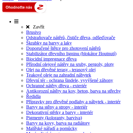
Zavřít
Brusivo
Odstraňovače nátěrů, čističe dřeva, odšeďovače
Škrabky na barvy a laky
Doporučené štětce pro zhotovení nátěrů
Stabilizátor dřevního ligninu (blokátor žloutnutí)
Biocidní impregnace dřeva
Přírodní olejové nátěry na sruby, pergoly, ploty
Olej na dřevěné terasy - terasový olej
Teakové oleje na zahradní nábytek
Dřevní tér - ochrana šindele, vyvýšené záhony
Ochranné nátěry dřeva - exteriér
Antikorozní nátěry na kov, beton, barva na střechy
Ředidla
Přípravky pro dřevěné podlahy a nábytek - interiér
Barvy na stěny a stropy - interiér
Dekorativní stěrky a barvy - interiér
Pigmenty (koloranty, barviva)
Barvy na kovy, barva na radiátory
Malířské nářadí a pomůcky