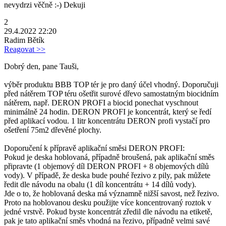
nevydrzi věčně :-) Dekuji
2
29.4.2022 22:20
Radim Bětík
Reagovat >>
Dobrý den, pane Tauši,
výběr produktu BBB TOP tér je pro daný účel vhodný. Doporučuji
před nátěrem TOP téru ošetřit surové dřevo samostatným biocidním
nátěrem, např. DERON PROFI a biocid ponechat vyschnout
minimálně 24 hodin. DERON PROFI je koncentrát, který se ředí
před aplikací vodou. 1 litr koncentrátu DERON profi vystačí pro
ošetření 75m2 dřevěné plochy.
Doporučení k přípravě aplikační směsi DERON PROFI:
Pokud je deska hoblovaná, případně broušená, pak aplikační směs
připravte (1 objemový díl DERON PROFI + 8 objemových dílů
vody). V případě, že deska bude pouhé řezivo z pily, pak můžete
ředit dle návodu na obalu (1 díl koncentrátu + 14 dílů vody).
Jde o to, že hoblovaná deska má významně nižší savost, než řezivo.
Proto na hoblovanou desku použijte více koncentrovaný roztok v
jedné vrstvě. Pokud byste koncentrát zředil dle návodu na etiketě,
pak je tato aplikační směs vhodná na řezivo, případně velmi savé