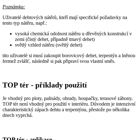
Poznámka:
Uživatelé dehtových nátěrů, kteří mají specifické požadavky na
tento typ nátěru, např.:
vysoká chemická odolnost nátěru u dřevěných konstrukcí v
zemi (čistý dehet, případně tmavý dehet)
světlý vzhled nátěru (světlý dehet)
tito uživatelé si musí zakoupit borovicový dehet, terpentýn a lněnou
fermež zvlášť, následně si pak připraví svou vlastní směs.
TOP tér - příklady použití
Je vhodný pro ploty, palisády, ohrady, houpačky, terasové záhony.
TOP tér není vhodný pro použití v interiéru. Důvodem je intenzivní
charakteristický zápach dehtu a terpentýnu, přestože po několika
dnech vyprchá.
TOP tér - aplikace