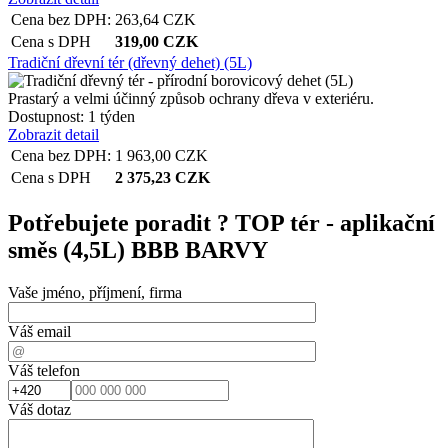
Cena bez DPH:
263,64
CZK
Cena s DPH
319,00
CZK
Tradiční dřevní tér (dřevný dehet) (5L)
Prastarý a velmi účinný způsob ochrany dřeva v exteriéru.
Dostupnost:
1 týden
Zobrazit detail
Cena bez DPH:
1 963,00
CZK
Cena s DPH
2 375,23
CZK
Potřebujete poradit ?
TOP tér - aplikační
směs (4,5L) BBB BARVY
Vaše jméno, příjmení, firma
Váš email
Váš telefon
Váš dotaz