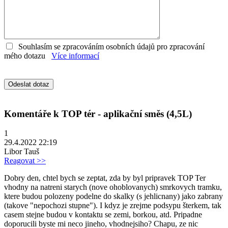
Souhlasím se zpracováním osobních údajů pro zpracování
mého dotazu
Více informací
Komentáře k TOP tér - aplikační směs (4,5L)
1
29.4.2022 22:19
Libor Tauš
Reagovat >>
Dobry den, chtel bych se zeptat, zda by byl pripravek TOP Ter
vhodny na natreni starych (nove ohoblovanych) smrkovych tramku,
ktere budou polozeny podelne do skalky (s jehlicnany) jako zabrany
(takove "nepochozi stupne"). I kdyz je zrejme podsypu šterkem, tak
casem stejne budou v kontaktu se zemi, borkou, atd. Pripadne
doporucili byste mi neco jineho, vhodnejsiho? Chapu, ze nic