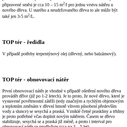
2
připravené směsi je cca 10 – 15 m
/l pro jednu vrstvu nátěru u
nového dřeva. U starého a neudržovaného dřeva to ale může být
2
také jen 3-5 m
/L.
TOP tér - ředidla
V případě potřeby terpentýnový olej (dřevný, nebo balzámový).
TOP tér - obnovovací nátěr
První obnovovací nátěr je vhodné v případě ošetření nového dřeva
provádět dříve (již po 1-2 letech). Je to proto, že nové dřevo, které je
vystavené povětrnostní zátěži (tedy značným a rychlým objemovým
a teplotním změnám v dřevní hmotě vlivem působení především
vody a slunce) se sesychá a praská. Vzniklé četné praskliny a trhliny
je proto potřebné včas doplnit novým nátěrem. Časem se dřevo
stabilizuje, sesychá se a praská již méně, a proto i interval pro
obnovovací nátěr se prodlužuje (cca na 3 – 5 let).