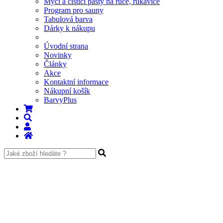
Mycí a čistící pasty na ruce, rukavice
Program pro sauny
Tabulová barva
Dárky k nákupu
Úvodní strana
Novinky
Články
Akce
Kontaktní informace
Nákupní košík
BarvyPlus