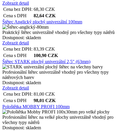
Zobrazit detail
Cena bez DPH:
68,30
CZK
Cena s DPH
82,64
CZK
Štětec Anglický plochý univerzální 100mm
Praktický štětec univerzálně vhodný pro všechny typy nátěrů
Dostupnost:
skladem
Zobrazit detail
Cena bez DPH:
83,39
CZK
Cena s DPH
100,90
CZK
Štětec STARK plochý univerzální 2,5" (63mm)
Profesionální štětec univerzálně vhodný pro všechny typy
nátěrových barev
Dostupnost:
skladem
Zobrazit detail
Cena bez DPH:
81,00
CZK
Cena s DPH
98,01
CZK
Pološtětka MOBBY PROFI 100mm
Profesionální štětec na velké plochy univerzálně vhodný pro
všechny typy nátěrů
Dostupnost:
skladem