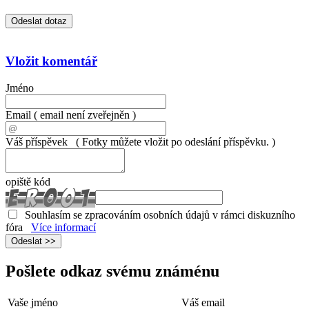
Vložit komentář
Jméno
Email
( email není zveřejněn )
Váš příspěvek
( Fotky můžete vložit po odeslání příspěvku. )
opiště kód
Souhlasím se zpracováním osobních údajů v rámci diskuzního
fóra
Více informací
Pošlete odkaz svému známénu
Vaše jméno
Váš email