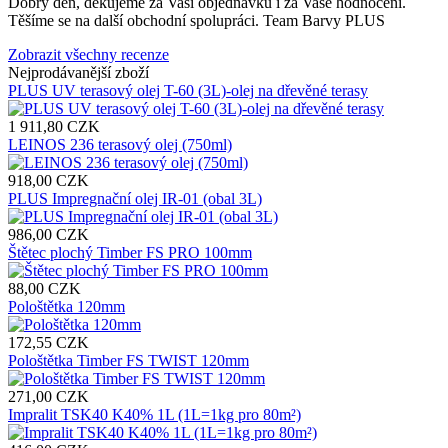
Dobrý den, děkujeme za Vaši objednávku i za Vaše hodnocení.
Těšíme se na další obchodní spolupráci. Team Barvy PLUS
Zobrazit všechny recenze
Nejprodávanější zboží
PLUS UV terasový olej T-60 (3L)-olej na dřevěné terasy
1 911,80 CZK
LEINOS 236 terasový olej (750ml)
918,00 CZK
PLUS Impregnační olej IR-01 (obal 3L)
986,00 CZK
Štětec plochý Timber FS PRO 100mm
88,00 CZK
Pološtětka 120mm
172,55 CZK
Pološtětka Timber FS TWIST 120mm
271,00 CZK
Impralit TSK40 K40% 1L (1L=1kg pro 80m²)