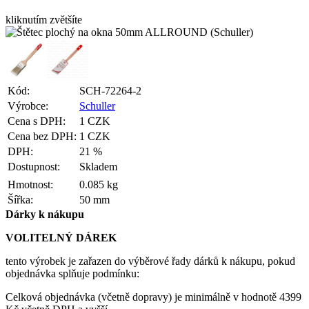
kliknutím zvětšíte
Kód:
SCH-72264-2
Výrobce:
Schuller
Cena s DPH:
1 CZK
Cena bez DPH:
1 CZK
DPH:
21 %
Dostupnost:
Skladem
Hmotnost:
0.085 kg
Šířka:
50 mm
Dárky k nákupu
VOLITELNÝ DÁREK
tento výrobek je zařazen do výběrové řady dárků k nákupu, pokud
objednávka splňuje podmínku:
Celková objednávka (včetně dopravy) je minimálně v hodnotě 4399