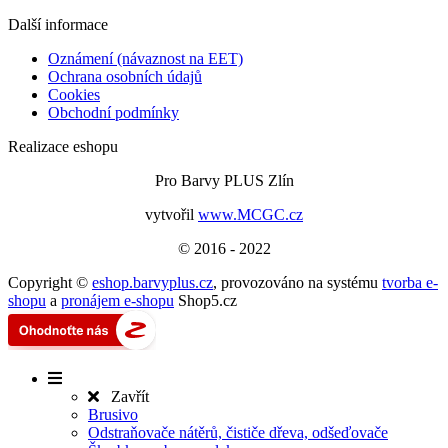
Další informace
Oznámení (návaznost na EET)
Ochrana osobních údajů
Cookies
Obchodní podmínky
Realizace eshopu
Pro Barvy PLUS Zlín
vytvořil
www.MCGC.cz
© 2016 - 2022
Copyright ©
eshop.barvyplus.cz
,
provozováno na systému
tvorba e-
shopu
a
pronájem e-shopu
Shop5.cz
Zavřít
Brusivo
Odstraňovače nátěrů, čističe dřeva, odšeďovače