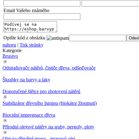
Email Vašeho známého
Opište kód z obrázku
nahoru
|
Tisk stránky
Kategorie
Brusivo
Odstraňovače nátěrů, čističe dřeva, odšeďovače
Škrabky na barvy a laky
Doporučené štětce pro zhotovení nátěrů
Stabilizátor dřevního ligninu (blokátor žloutnutí)
Biocidní impregnace dřeva
Přírodní olejové nátěry na sruby, pergoly, ploty
Olej na dřevěné terasy - terasový olej