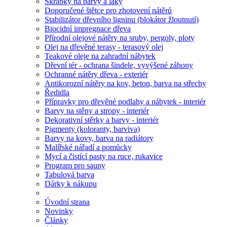
Škrabky na barvy a laky
Doporučené štětce pro zhotovení nátěrů
Stabilizátor dřevního ligninu (blokátor žloutnutí)
Biocidní impregnace dřeva
Přírodní olejové nátěry na sruby, pergoly, ploty
Olej na dřevěné terasy - terasový olej
Teakové oleje na zahradní nábytek
Dřevní tér - ochrana šindele, vyvýšené záhony
Ochranné nátěry dřeva - exteriér
Antikorozní nátěry na kov, beton, barva na střechy
Ředidla
Přípravky pro dřevěné podlahy a nábytek - interiér
Barvy na stěny a stropy - interiér
Dekorativní stěrky a barvy - interiér
Pigmenty (koloranty, barviva)
Barvy na kovy, barva na radiátory
Malířské nářadí a pomůcky
Mycí a čistící pasty na ruce, rukavice
Program pro sauny
Tabulová barva
Dárky k nákupu
Úvodní strana
Novinky
Články