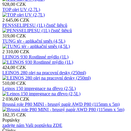
928,00 CZK
TOP olej UV (2,7L)
2 645,06 CZK
PENSSELIPESU (1L) čistič štětců
319,00 CZK
TUNG tér - aplikační směs (4,5L)
2 310,00 CZK
LEINOS 930 Rostlinné mýdlo (1L)
424,00 CZK
LEINOS 280 olej na pracovní desky (250ml)
510,00 CZK
Leinos 150 impregnace na dřevo (2,5L)
2 036,00 CZK
Brusná role P80 MINI - brusný papír AWD P80 (115mm x 5m)
182,35 CZK
Poptávky
zadejte nám Vaši poptávku ZDE
Články