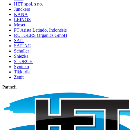
HET spol. s r.o.
Junckers
KANA
LEINOS
Moset
PT Arista Latindo, Indonésie
RÜTGERS Organics GmbH
SAIT
SAITAC
Schuller
Sniezka
STORCH
Synteko
Tikkurila
Zenit
Partneři