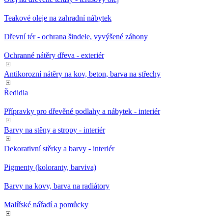
Teakové oleje na zahradní nábytek
Dřevní tér - ochrana šindele, vyvýšené záhony
Ochranné nátěry dřeva - exteriér
Antikorozní nátěry na kov, beton, barva na střechy
Ředidla
Přípravky pro dřevěné podlahy a nábytek - interiér
Barvy na stěny a stropy - interiér
Dekorativní stěrky a barvy - interiér
Pigmenty (koloranty, barviva)
Barvy na kovy, barva na radiátory
Malířské nářadí a pomůcky