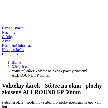
Úvodní strana
Novinky
Články
Akce
Kontaktní informace
Nákupní košík
BarvyPlus
Home
Dárky k nákupu
Volitelný dárek - Štětec na okna - plochý zkosený
ALLROUND FP 50mm
Volitelný dárek - Štětec na okna - plochý
zkosený ALLROUND FP 50mm
štětec na okna - spolehlivý stětec pro široké spektrum nátěrových
hmot