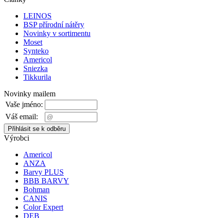
LEINOS
BSP přírodní nátěry
Novinky v sortimentu
Moset
Synteko
Americol
Sniezka
Tikkurila
Novinky mailem
Vaše jméno:
Váš email:
Výrobci
Americol
ANZA
Barvy PLUS
BBB BARVY
Bohman
CANIS
Color Expert
DEB