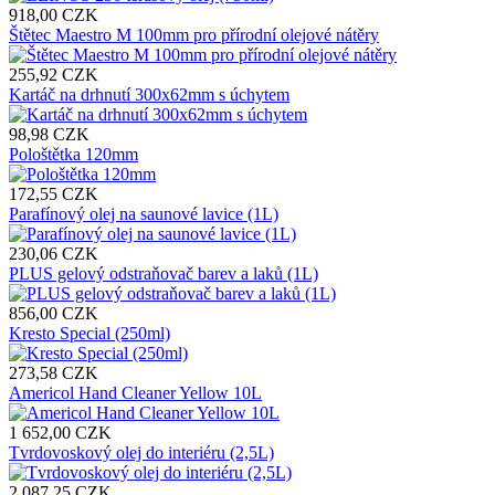
918,00 CZK
Štětec Maestro M 100mm pro přírodní olejové nátěry
255,92 CZK
Kartáč na drhnutí 300x62mm s úchytem
98,98 CZK
Pološtětka 120mm
172,55 CZK
Parafínový olej na saunové lavice (1L)
230,06 CZK
PLUS gelový odstraňovač barev a laků (1L)
856,00 CZK
Kresto Special (250ml)
273,58 CZK
Americol Hand Cleaner Yellow 10L
1 652,00 CZK
Tvrdovoskový olej do interiéru (2,5L)
2 087,25 CZK