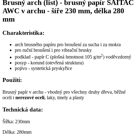
Brusný arch (list) - brusný papír SAITAC
AWC v archu - šíře 230 mm, délka 280
mm
Charakteristika:
arch brusného papíru pro broušení za sucha i za mokra
pro ruční broušení i pro vibrační brusky
2
podklad - papír C (plošná hmotnost 105 g/m
) voděvzdorný
posyp - korund (otevřená struktura)
pojivo - syntetická pryskyřice
Použití:
Brusný papír v archu - vhodný pro všechny druhy dřeva, běžné
oceli i
nerezové oceli
, laky, tmely a plasty
Technická data:
Šířka: 230mm
Délka: 280mm