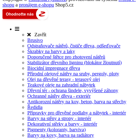
shopu
a
pronájem e-shopu
Shop5.cz
Zavřít
Brusivo
Odstraňovače nátěrů, čističe dřeva, odšeďovače
Škrabky na barvy a laky
Doporučené štětce pro zhotovení nátěrů
Stabilizátor dřevního ligninu (blokátor žloutnutí)
Biocidní impregnace dřeva
Přírodní olejové nátěry na sruby, pergoly, ploty
Olej na dřevěné terasy - terasový olej
Teakové oleje na zahradní nábytek
Dřevní tér - ochrana šindele, vyvýšené záhony
Ochranné nátěry dřeva - exteriér
Antikorozní nátěry na kov, beton, barva na střechy
Ředidla
Přípravky pro dřevěné podlahy a nábytek - interiér
Barvy na stěny a stropy - interiér
Dekorativní stěrky a barvy - interiér
Pigmenty (koloranty, barviva)
Barvy na kovy, barva na radiátory