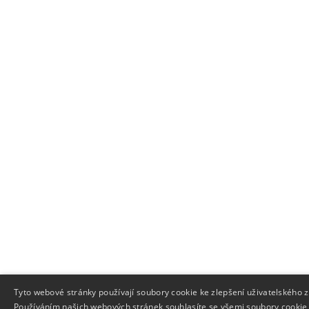
Tyto webové stránky používají soubory cookie ke zlepšení uživatelského z
Používáním našich webových stránek souhlasíte se všemi soubory cookie