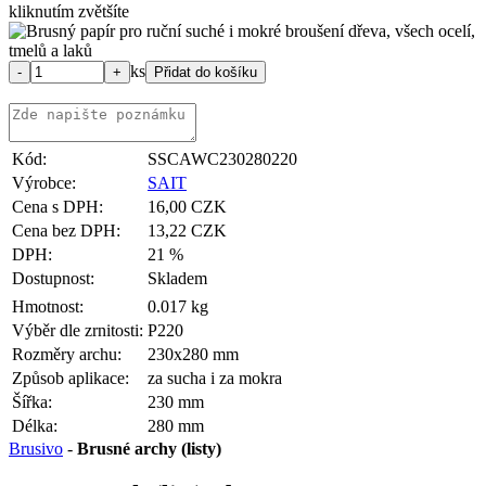
kliknutím zvětšíte
ks
Kód:
SSCAWC230280220
Výrobce:
SAIT
Cena s DPH:
16,00 CZK
Cena bez DPH:
13,22 CZK
DPH:
21 %
Dostupnost:
Skladem
Hmotnost:
0.017 kg
Výběr dle zrnitosti:
P220
Rozměry archu:
230x280 mm
Způsob aplikace:
za sucha i za mokra
Šířka:
230 mm
Délka:
280 mm
Brusivo
-
Brusné archy (listy)