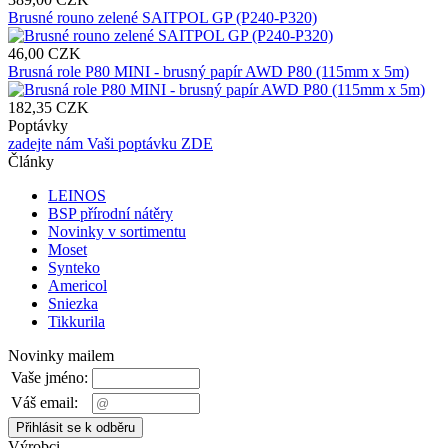
Brusné rouno zelené SAITPOL GP (P240-P320)
46,00 CZK
Brusná role P80 MINI - brusný papír AWD P80 (115mm x 5m)
182,35 CZK
Poptávky
zadejte nám Vaši poptávku ZDE
Články
LEINOS
BSP přírodní nátěry
Novinky v sortimentu
Moset
Synteko
Americol
Sniezka
Tikkurila
Novinky mailem
Vaše jméno:
Váš email:
Výrobci