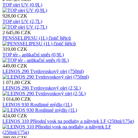
TOP olej UV (0,9L)
928,00 CZK
TOP olej UV (2,7L)
2 645,06 CZK
PENSSELIPESU (1L) čistič štětců
319,00 CZK
TOP tér - aplikační směs (0,9L)
449,00 CZK
LEINOS 290 Tvrdovoskový olej (750ml)
1 071,00 CZK
LEINOS 290 Tvrdovoskový olej (2,5L)
3 014,00 CZK
LEINOS 930 Rostlinné mýdlo (1L)
424,00 CZK
LEINOS 310 Přírodní vosk na podlahy a nábytek LF (250ml/175g)
389,00 CZK