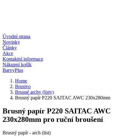
Úvodní strana
Novinky
Články
Akce
Kontaktní informace
Nákupní košík
BarvyPlus
Home
Brusivo
Brusné archy (listy)
Brusný papír P220 SAITAC AWC 230x280mm
Brusný papír P220 SAITAC AWC
230x280mm pro ruční broušení
Brusný papír - arch (list)