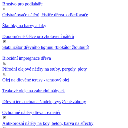
Brusivo pro podlaháře
Odstraňovače nátěrů, čističe dřeva, odšeďovače
Škrabky na barvy a laky
Doporučené štětce pro zhotovení nátěrů
Stabilizátor dřevního ligninu (blokátor žloutnutí)
Biocidní impregnace dřeva
Přírodní olejové nátěry na sruby, pergoly, ploty
Olej na dřevěné terasy - terasový olej
Teakové oleje na zahradní nábytek
Dřevní tér - ochrana šindele, vyvýšené záhony
Ochranné nátěry dřeva - exteriér
Antikorozní nátěry na kov, beton, barva na střechy