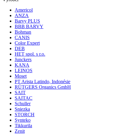
Americol
ANZA
Barvy PLUS
BBB BARVY
Bohman
CANIS
Color Expert
DEB
HET spol. s r.o.
Junckers
KANA
LEINOS
Moset
PT Arista Latindo, Indonésie
RÜTGERS Organics GmbH
SAIT
SAITAC
Schuller
Sniezka
STORCH
Synteko
Tikkurila
Zenit