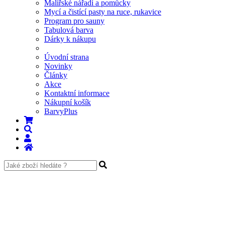
Malířské nářadí a pomůcky
Mycí a čistící pasty na ruce, rukavice
Program pro sauny
Tabulová barva
Dárky k nákupu
Úvodní strana
Novinky
Články
Akce
Kontaktní informace
Nákupní košík
BarvyPlus