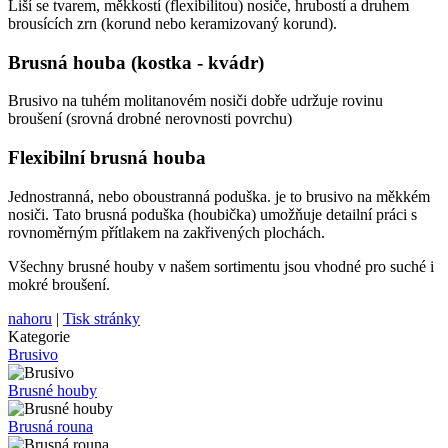
Liší se tvarem, měkkostí (flexibilitou) nosiče, hrubostí a druhem
brousících zrn (korund nebo keramizovaný korund).
Brusná houba (kostka - kvádr)
Brusivo na tuhém molitanovém nosiči dobře udržuje rovinu
broušení (srovná drobné nerovnosti povrchu)
Flexibilní brusná houba
Jednostranná, nebo oboustranná poduška. je to brusivo na měkkém
nosiči. Tato brusná poduška (houbička) umožňuje detailní práci s
rovnoměrným přítlakem na zakřivených plochách.
Všechny brusné houby v našem sortimentu jsou vhodné pro suché i
mokré broušení.
nahoru
|
Tisk stránky
Kategorie
Brusivo
Brusné houby
Brusná rouna