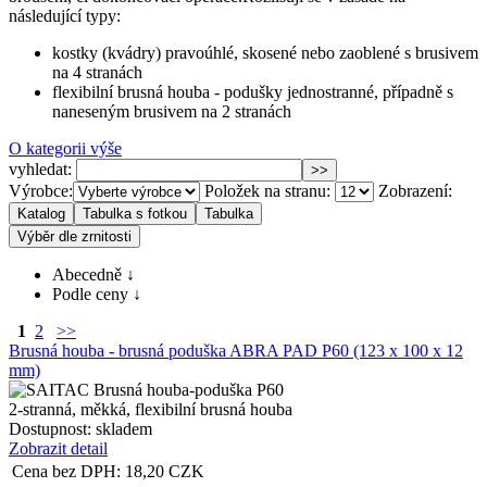
následující typy:
kostky (kvádry) pravoúhlé, skosené nebo zaoblené s brusivem
na 4 stranách
flexibilní brusná houba - podušky jednostranné, případně s
naneseným brusivem na 2 stranách
O kategorii výše
vyhledat:
Výrobce:
Položek na stranu:
Zobrazení:
Abecedně ↓
Podle ceny ↓
1
2
>>
Brusná houba - brusná poduška ABRA PAD P60 (123 x 100 x 12
mm)
2-stranná, měkká, flexibilní brusná houba
Dostupnost:
skladem
Zobrazit detail
Cena bez DPH:
18,20
CZK