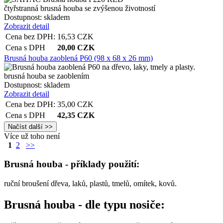
čtyřstranná brusná houba se zvýšenou životností
Dostupnost:
skladem
Zobrazit detail
Cena bez DPH:
16,53
CZK
Cena s DPH
20,00
CZK
Brusná houba zaoblená P60 (98 x 68 x 26 mm)
brusná houba se zaoblením
Dostupnost:
skladem
Zobrazit detail
Cena bez DPH:
35,00
CZK
Cena s DPH
42,35
CZK
Více už toho není
1
2
>>
Brusná houba - příklady použití:
ruční broušení dřeva, laků, plastů, tmelů, omítek, kovů.
Brusná houba - dle typu nosiče: