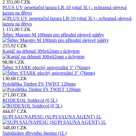
2 351,00 CZK
PLUS UV penetrační lazura LR-10 (obal 3L) - ochranná olejová
lazura na dřevo
1 151,00 CZK
Štětec Maestro M 100mm pro přírodní olejové nátěry
255,92 CZK
Kartáč na drhnutí 300x62mm s úchytem
98,98 CZK
Štětec STARK plochý univerzální 3" (76mm)
130,68 CZK
Pološtětka Timber FS TWIST 120mm
271,00 CZK
RODEXOL Soldecol (0,5L)
444,07 CZK
SUPI SAUNAPESU (SUPI SAUNA AGENT) 1L
348,00 CZK
Stabilizátor dřevního ligninu (1L)