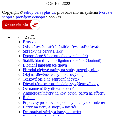
© 2016 - 2022
Copyright ©
eshop.barvyplus.cz
,
provozováno na systému
tvorba e-
shopu
a
pronájem e-shopu
Shop5.cz
Zavřít
Brusivo
Odstraňovače nátěrů, čističe dřeva, odšeďovače
Škrabky na barvy a laky
Doporučené štětce pro zhotovení nátěrů
Stabilizátor dřevního ligninu (blokátor žloutnutí)
Biocidní impregnace dřeva
Přírodní olejové nátěry na sruby, pergoly, ploty
Olej na dřevěné terasy - terasový olej
Teakové oleje na zahradní nábytek
Dřevní tér - ochrana šindele, vyvýšené záhony
Ochranné nátěry dřeva - exteriér
Antikorozní nátěry na kov, beton, barva na střechy
Ředidla
Přípravky pro dřevěné podlahy a nábytek - interiér
Barvy na stěny a stropy - interiér
Dekorativní stěrky a barvy - interiér