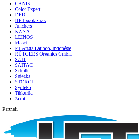
CANIS
Color Expert
DEB
HET spol. s r.o.
Junckers
KANA
LEINOS
Moset
PT Arista Latindo, Indonésie
RÜTGERS Organics GmbH
SAIT
SAITAC
Schuller
Sniezka
STORCH
Synteko
Tikkurila
Zenit
Partneři