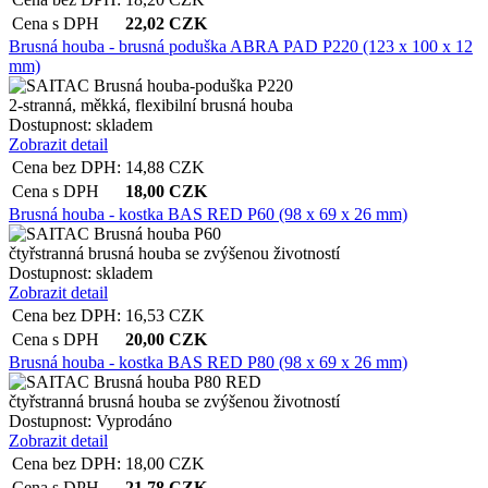
Cena s DPH
22,02
CZK
Brusná houba - brusná poduška ABRA PAD P220 (123 x 100 x 12
mm)
2-stranná, měkká, flexibilní brusná houba
Dostupnost:
skladem
Zobrazit detail
Cena bez DPH:
14,88
CZK
Cena s DPH
18,00
CZK
Brusná houba - kostka BAS RED P60 (98 x 69 x 26 mm)
čtyřstranná brusná houba se zvýšenou životností
Dostupnost:
skladem
Zobrazit detail
Cena bez DPH:
16,53
CZK
Cena s DPH
20,00
CZK
Brusná houba - kostka BAS RED P80 (98 x 69 x 26 mm)
čtyřstranná brusná houba se zvýšenou životností
Dostupnost:
Vyprodáno
Zobrazit detail
Cena bez DPH:
18,00
CZK
Cena s DPH
21,78
CZK