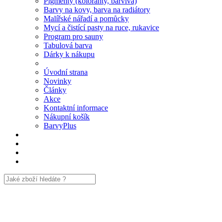
Pigmenty (koloranty, barviva)
Barvy na kovy, barva na radiátory
Malířské nářadí a pomůcky
Mycí a čistící pasty na ruce, rukavice
Program pro sauny
Tabulová barva
Dárky k nákupu
Úvodní strana
Novinky
Články
Akce
Kontaktní informace
Nákupní košík
BarvyPlus