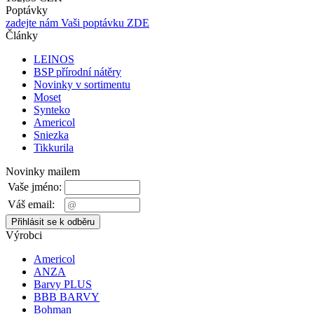
Poptávky
zadejte nám Vaši poptávku ZDE
Články
LEINOS
BSP přírodní nátěry
Novinky v sortimentu
Moset
Synteko
Americol
Sniezka
Tikkurila
Novinky mailem
Vaše jméno:
Váš email:
Výrobci
Americol
ANZA
Barvy PLUS
BBB BARVY
Bohman