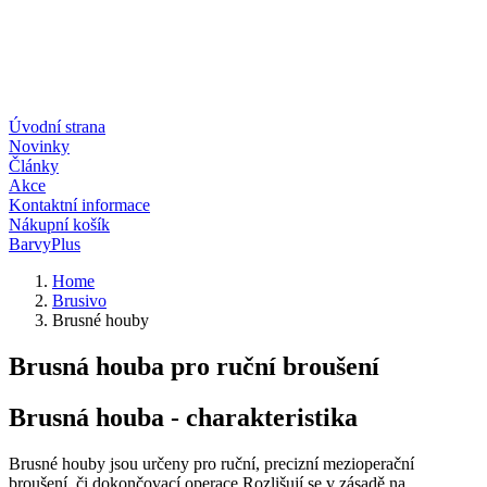
Úvodní strana
Novinky
Články
Akce
Kontaktní informace
Nákupní košík
BarvyPlus
Home
Brusivo
Brusné houby
Brusná houba pro ruční broušení
Brusná houba - charakteristika
Brusné houby jsou určeny pro ruční, precizní mezioperační
broušení, či dokončovací operace.Rozlišují se v zásadě na