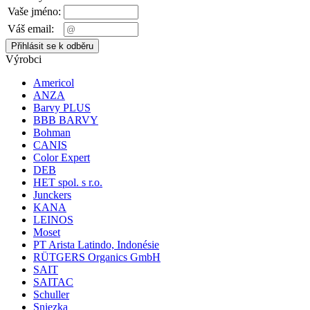
Vaše jméno:
Váš email:
Výrobci
Americol
ANZA
Barvy PLUS
BBB BARVY
Bohman
CANIS
Color Expert
DEB
HET spol. s r.o.
Junckers
KANA
LEINOS
Moset
PT Arista Latindo, Indonésie
RÜTGERS Organics GmbH
SAIT
SAITAC
Schuller
Sniezka