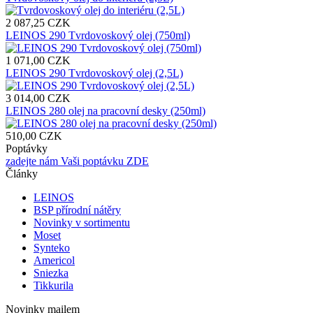
2 087,25 CZK
LEINOS 290 Tvrdovoskový olej (750ml)
1 071,00 CZK
LEINOS 290 Tvrdovoskový olej (2,5L)
3 014,00 CZK
LEINOS 280 olej na pracovní desky (250ml)
510,00 CZK
Poptávky
zadejte nám Vaši poptávku ZDE
Články
LEINOS
BSP přírodní nátěry
Novinky v sortimentu
Moset
Synteko
Americol
Sniezka
Tikkurila
Novinky mailem