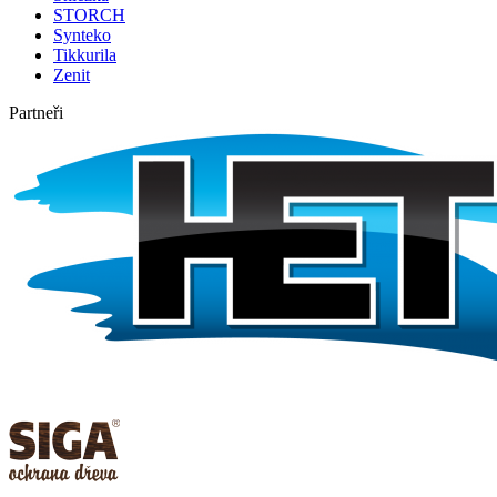
STORCH
Synteko
Tikkurila
Zenit
Partneři