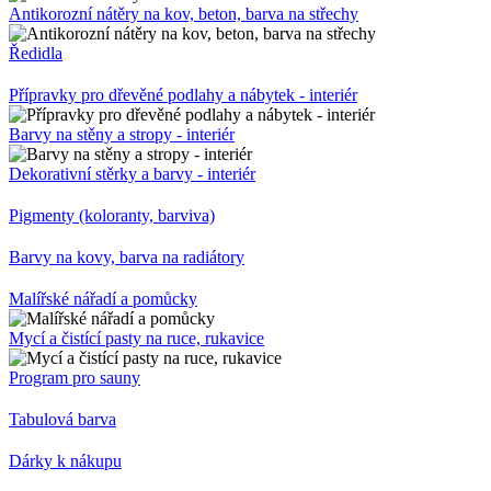
Antikorozní nátěry na kov, beton, barva na střechy
Ředidla
Přípravky pro dřevěné podlahy a nábytek - interiér
Barvy na stěny a stropy - interiér
Dekorativní stěrky a barvy - interiér
Pigmenty (koloranty, barviva)
Barvy na kovy, barva na radiátory
Malířské nářadí a pomůcky
Mycí a čistící pasty na ruce, rukavice
Program pro sauny
Tabulová barva
Dárky k nákupu