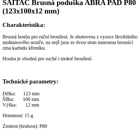
SAITAC Brusná poduška ABRA PAD P80
(123x100x12 mm)
Charakteristika:
Brusná houba pro ruční broušení. Je zhotovena z vysoce flexibilního
molitanového nosiče, na nejž jsou ze dvou stran nanesena brousící
zrna karbidu křemíku.
Houba je vhodná pro suché i mokré broušení.
Technické parametry:
Délka: 123 mm
Šířka: 100 mm
Výška: 12 mm
Hmotnost: 15 g
Zrnitost (hrubost): P80