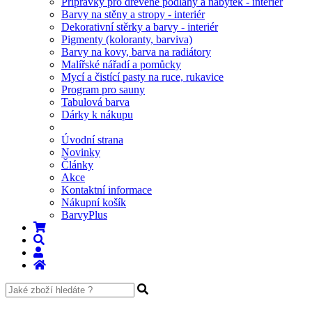
Přípravky pro dřevěné podlahy a nábytek - interiér
Barvy na stěny a stropy - interiér
Dekorativní stěrky a barvy - interiér
Pigmenty (koloranty, barviva)
Barvy na kovy, barva na radiátory
Malířské nářadí a pomůcky
Mycí a čistící pasty na ruce, rukavice
Program pro sauny
Tabulová barva
Dárky k nákupu
Úvodní strana
Novinky
Články
Akce
Kontaktní informace
Nákupní košík
BarvyPlus