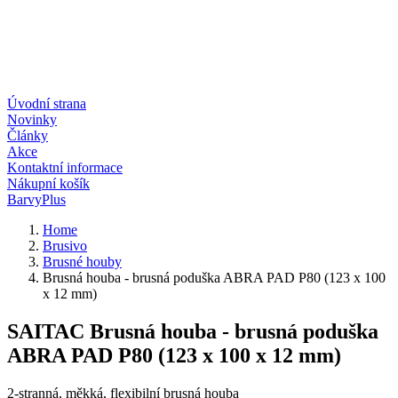
Úvodní strana
Novinky
Články
Akce
Kontaktní informace
Nákupní košík
BarvyPlus
Home
Brusivo
Brusné houby
Brusná houba - brusná poduška ABRA PAD P80 (123 x 100
x 12 mm)
SAITAC Brusná houba - brusná poduška
ABRA PAD P80 (123 x 100 x 12 mm)
2-stranná, měkká, flexibilní brusná houba