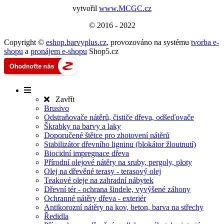
vytvořil
www.MCGC.cz
© 2016 - 2022
Copyright ©
eshop.barvyplus.cz
,
provozováno na systému
tvorba e-
shopu
a
pronájem e-shopu
Shop5.cz
Zavřít
Brusivo
Odstraňovače nátěrů, čističe dřeva, odšeďovače
Škrabky na barvy a laky
Doporučené štětce pro zhotovení nátěrů
Stabilizátor dřevního ligninu (blokátor žloutnutí)
Biocidní impregnace dřeva
Přírodní olejové nátěry na sruby, pergoly, ploty
Olej na dřevěné terasy - terasový olej
Teakové oleje na zahradní nábytek
Dřevní tér - ochrana šindele, vyvýšené záhony
Ochranné nátěry dřeva - exteriér
Antikorozní nátěry na kov, beton, barva na střechy
Ředidla