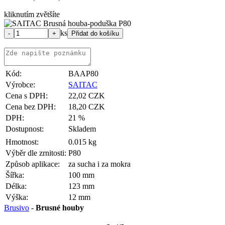
kliknutím zvětšíte
ks
Kód:
BAAP80
Výrobce:
SAITAC
Cena s DPH:
22,02 CZK
Cena bez DPH:
18,20 CZK
DPH:
21 %
Dostupnost:
Skladem
Hmotnost:
0.015 kg
Výběr dle zrnitosti:
P80
Způsob aplikace:
za sucha i za mokra
Šířka:
100 mm
Délka:
123 mm
Výška:
12 mm
Brusivo
-
Brusné houby