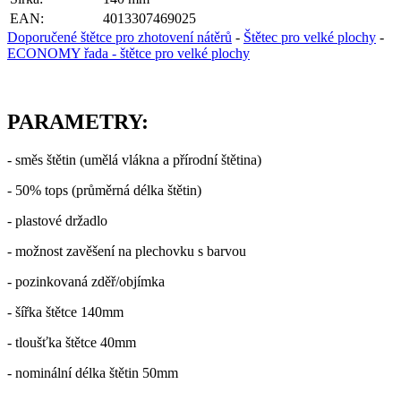
EAN:
4013307469025
Doporučené štětce pro zhotovení nátěrů
-
Štětec pro velké plochy
-
ECONOMY řada - štětce pro velké plochy
PARAMETRY:
- směs štětin (umělá vlákna a přírodní štětina)
- 50% tops (průměrná délka štětin)
- plastové držadlo
- možnost zavěšení na plechovku s barvou
- pozinkovaná zděř/objímka
- šířka štětce 140mm
- tloušťka štětce 40mm
- nominální délka štětin 50mm