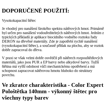
DOPORUČENÉ POUŽITÍ:
Vysokokapacitní štětec
Je vhodný pro nanášení širokého spektra nátěrových hmot. Primárně
byl určen pro nanášení vodouředitelných nátěrových hmot. Jedním z
typických příkladů je aplikace biocidního vodného roztoku řady
DERON na dřevěné materiály. Zde je zapotřebí rychlé nanášení
(vysokokapacitní štětec), a současně přítlak na plochu, aby se roztok
dobře zapracoval do dřeva.
V praxi se však velmi dobře osvědčil při nátěrech rozpouštědlových
materiálů, jako jsou PUR a EP barvy nebo alkydové barvy. Tužší
štětina má vyšší odolnost vůči mechanickému opotřebení a má
schopnost zapracovat nátěrovou hmotu hluboko do struktury
povrchu.
Ve zkratce charakteristika
-
Color Expert
Pološtětka 140mm - výkonný štětec pro
všechny typy barev