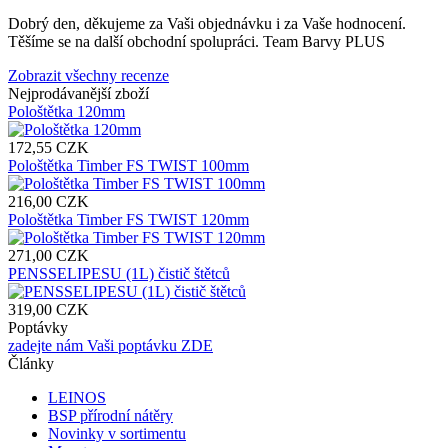
Dobrý den, děkujeme za Vaši objednávku i za Vaše hodnocení.
Těšíme se na další obchodní spolupráci. Team Barvy PLUS
Zobrazit všechny recenze
Nejprodávanější zboží
Pološtětka 120mm
172,55 CZK
Pološtětka Timber FS TWIST 100mm
216,00 CZK
Pološtětka Timber FS TWIST 120mm
271,00 CZK
PENSSELIPESU (1L) čistič štětců
319,00 CZK
Poptávky
zadejte nám Vaši poptávku ZDE
Články
LEINOS
BSP přírodní nátěry
Novinky v sortimentu