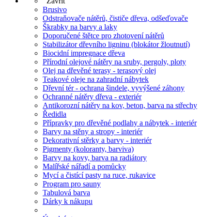
Zavřít
Brusivo
Odstraňovače nátěrů, čističe dřeva, odšeďovače
Škrabky na barvy a laky
Doporučené štětce pro zhotovení nátěrů
Stabilizátor dřevního ligninu (blokátor žloutnutí)
Biocidní impregnace dřeva
Přírodní olejové nátěry na sruby, pergoly, ploty
Olej na dřevěné terasy - terasový olej
Teakové oleje na zahradní nábytek
Dřevní tér - ochrana šindele, vyvýšené záhony
Ochranné nátěry dřeva - exteriér
Antikorozní nátěry na kov, beton, barva na střechy
Ředidla
Přípravky pro dřevěné podlahy a nábytek - interiér
Barvy na stěny a stropy - interiér
Dekorativní stěrky a barvy - interiér
Pigmenty (koloranty, barviva)
Barvy na kovy, barva na radiátory
Malířské nářadí a pomůcky
Mycí a čistící pasty na ruce, rukavice
Program pro sauny
Tabulová barva
Dárky k nákupu