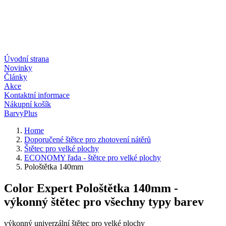
Úvodní strana
Novinky
Články
Akce
Kontaktní informace
Nákupní košík
BarvyPlus
Home
Doporučené štětce pro zhotovení nátěrů
Štětec pro velké plochy
ECONOMY řada - štětce pro velké plochy
Pološtětka 140mm
Color Expert Pološtětka 140mm -
výkonný štětec pro všechny typy barev
výkonný univerzální štětec pro velké plochy