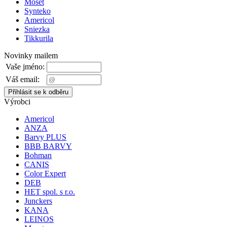
Moset
Synteko
Americol
Sniezka
Tikkurila
Novinky mailem
Vaše jméno:
Váš email:
Výrobci
Americol
ANZA
Barvy PLUS
BBB BARVY
Bohman
CANIS
Color Expert
DEB
HET spol. s r.o.
Junckers
KANA
LEINOS