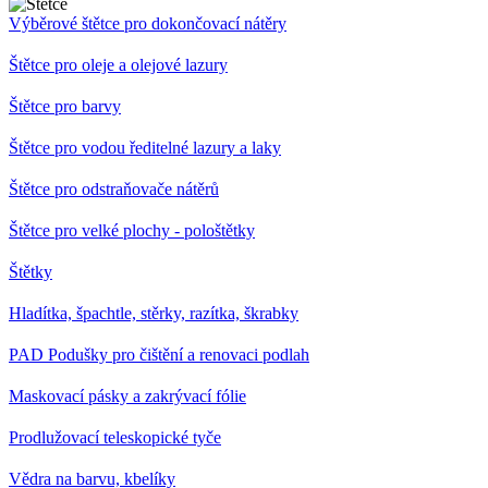
Výběrové štětce pro dokončovací nátěry
Štětce pro oleje a olejové lazury
Štětce pro barvy
Štětce pro vodou ředitelné lazury a laky
Štětce pro odstraňovače nátěrů
Štětce pro velké plochy - pološtětky
Štětky
Hladítka, špachtle, stěrky, razítka, škrabky
PAD Podušky pro čištění a renovaci podlah
Maskovací pásky a zakrývací fólie
Prodlužovací teleskopické tyče
Vědra na barvu, kbelíky