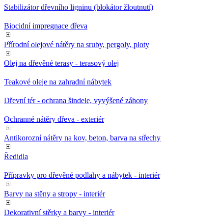
Stabilizátor dřevního ligninu (blokátor žloutnutí)
Biocidní impregnace dřeva
Přírodní olejové nátěry na sruby, pergoly, ploty
Olej na dřevěné terasy - terasový olej
Teakové oleje na zahradní nábytek
Dřevní tér - ochrana šindele, vyvýšené záhony
Ochranné nátěry dřeva - exteriér
Antikorozní nátěry na kov, beton, barva na střechy
Ředidla
Přípravky pro dřevěné podlahy a nábytek - interiér
Barvy na stěny a stropy - interiér
Dekorativní stěrky a barvy - interiér