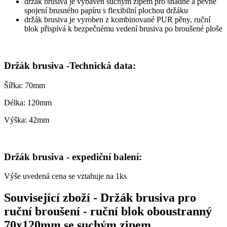
držák brusiva je vybaven suchým zipem pro snadné a pevné
spojení brusného papíru s flexibilní plochou držáku
držák brusiva je vyroben z kombinované PUR pěny, ruční
blok přispívá k bezpečnému vedení brusiva po broušené ploše
Držák brusiva -Technická data:
Šířka: 70mm
Délka: 120mm
Výška: 42mm
Držák brusiva - expediční balení:
Výše uvedená cena se vztahuje na 1ks
Související zboží
- Držák brusiva pro
ruční broušení - ruční blok oboustranný
70x120mm se suchým zipem