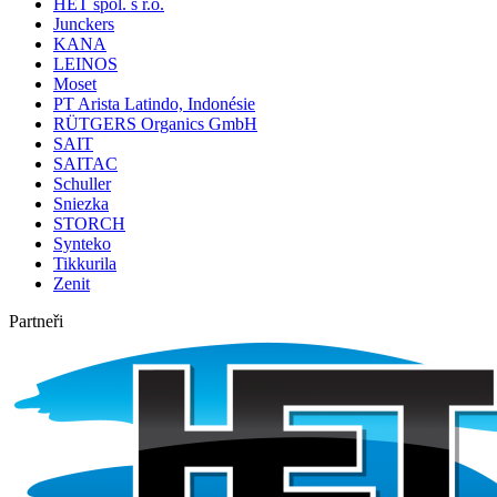
HET spol. s r.o.
Junckers
KANA
LEINOS
Moset
PT Arista Latindo, Indonésie
RÜTGERS Organics GmbH
SAIT
SAITAC
Schuller
Sniezka
STORCH
Synteko
Tikkurila
Zenit
Partneři