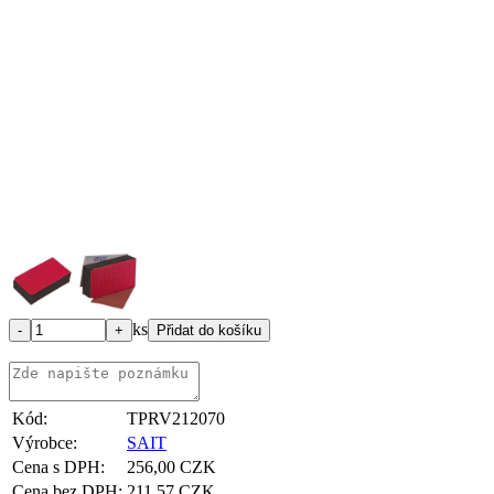
ks
Kód:
TPRV212070
Výrobce:
SAIT
Cena s DPH:
256,00 CZK
Cena bez DPH:
211,57 CZK