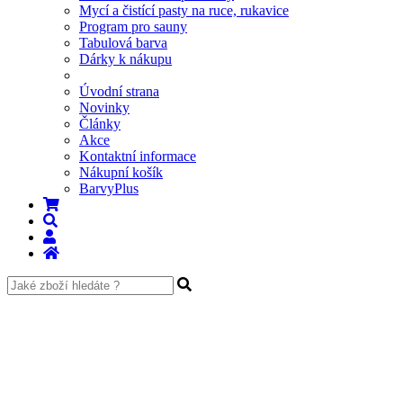
Mycí a čistící pasty na ruce, rukavice
Program pro sauny
Tabulová barva
Dárky k nákupu
Úvodní strana
Novinky
Články
Akce
Kontaktní informace
Nákupní košík
BarvyPlus