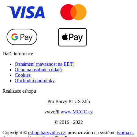
Další informace
Oznámení (návaznost na EET)
Ochrana osobních údajů
Cookies
Obchodní podmínky
Realizace eshopu
Pro Barvy PLUS Zlín
vytvořil
www.MCGC.cz
© 2016 - 2022
Copyright ©
eshop.barvyplus.cz
,
provozováno na systému
tvorba e-