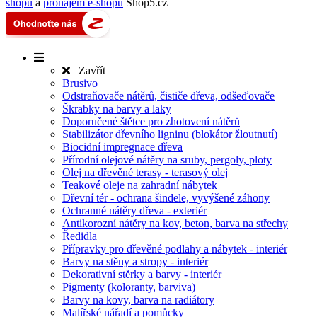
shopu
a
pronájem e-shopu
Shop5.cz
Zavřít
Brusivo
Odstraňovače nátěrů, čističe dřeva, odšeďovače
Škrabky na barvy a laky
Doporučené štětce pro zhotovení nátěrů
Stabilizátor dřevního ligninu (blokátor žloutnutí)
Biocidní impregnace dřeva
Přírodní olejové nátěry na sruby, pergoly, ploty
Olej na dřevěné terasy - terasový olej
Teakové oleje na zahradní nábytek
Dřevní tér - ochrana šindele, vyvýšené záhony
Ochranné nátěry dřeva - exteriér
Antikorozní nátěry na kov, beton, barva na střechy
Ředidla
Přípravky pro dřevěné podlahy a nábytek - interiér
Barvy na stěny a stropy - interiér
Dekorativní stěrky a barvy - interiér
Pigmenty (koloranty, barviva)
Barvy na kovy, barva na radiátory
Malířské nářadí a pomůcky