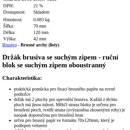
DPH:
21 %
Dostupnost:
Skladem
Hmotnost:
0.083 kg
Šířka:
70 mm
Délka:
120 mm
Výška:
42 mm
Brusivo
-
Brusné archy (listy)
Držák brusiva se suchým zipem - ruční
blok se suchým zipem oboustranný
Charakteristika:
praktická pomůcka pro fixaci brusného papíru na rovné
podložce
držák má 2 plochy pro upevnění brusiva. Každá z těchto
ploch má jinou tuhost. Měkčí strana bloku je určena pro
broušení ploch, tvrdší strana (zvýrazněna zkosenými rohy) je
naopak doporučena pro broušení hran
určen pro brusný papír ve formátu 70x120mm, který je
podlepen velurem