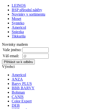
LEINOS
BSP přírodní nátěry
Novinky v sortimentu
Moset
Synteko
Americol
Sniezka
Tikkurila
Novinky mailem
Vaše jméno:
Váš email:
Výrobci
Americol
ANZA
Barvy PLUS
BBB BARVY
Bohman
CANIS
Color Expert
DEB