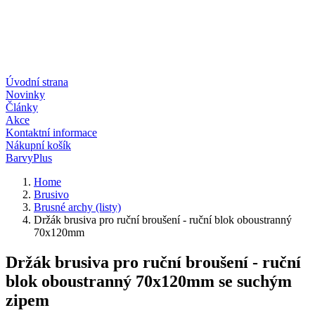
Úvodní strana
Novinky
Články
Akce
Kontaktní informace
Nákupní košík
BarvyPlus
Home
Brusivo
Brusné archy (listy)
Držák brusiva pro ruční broušení - ruční blok oboustranný
70x120mm
Držák brusiva pro ruční broušení - ruční
blok oboustranný 70x120mm se suchým
zipem