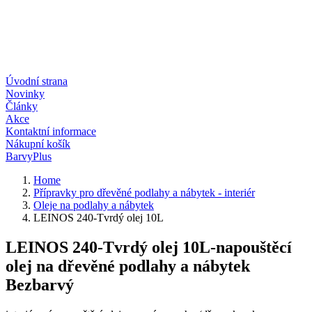
Úvodní strana
Novinky
Články
Akce
Kontaktní informace
Nákupní košík
BarvyPlus
Home
Přípravky pro dřevěné podlahy a nábytek - interiér
Oleje na podlahy a nábytek
LEINOS 240-Tvrdý olej 10L
LEINOS 240-Tvrdý olej 10L-napouštěcí
olej na dřevěné podlahy a nábytek
Bezbarvý