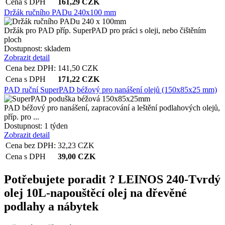
Cena s DPH
161,29
CZK
Držák ručního PADu 240x100 mm
Držák pro PAD příp. SuperPAD pro práci s oleji, nebo čištěním
ploch
Dostupnost:
skladem
Zobrazit detail
Cena bez DPH:
141,50
CZK
Cena s DPH
171,22
CZK
PAD ruční SuperPAD béžový pro nanášení olejů (150x85x25 mm)
PAD béžový pro nanášení, zapracování a leštění podlahových olejů,
příp. pro ...
Dostupnost:
1 týden
Zobrazit detail
Cena bez DPH:
32,23
CZK
Cena s DPH
39,00
CZK
Potřebujete poradit ?
LEINOS 240-Tvrdý
olej 10L-napouštěcí olej na dřevěné
podlahy a nábytek