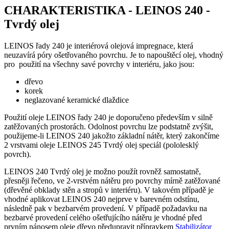
CHARAKTERISTIKA - LEINOS 240 -
Tvrdý olej
LEINOS řady 240 je interiérová olejová impregnace, která
neuzavírá póry ošetřovaného povrchu. Je to napouštěcí olej, vhodný
pro použití na všechny savé povrchy v interiéru, jako jsou:
dřevo
korek
neglazované keramické dlaždice
Použití oleje LEINOS řady 240 je doporučeno především v silně
zatěžovaných prostorách. Odolnost povrchu lze podstatně zvýšit,
použijeme-li LEINOS 240 jakožto základní nátěr, který zakončíme
2 vrstvami oleje LEINOS 245 Tvrdý olej speciál (pololesklý
povrch).
LEINOS 240 Tvrdý olej je možno použít rovněž samostatně,
přesněji řečeno, ve 2-vrstvém nátěru pro povrchy mírně zatěžované
(dřevěné obklady stěn a stropů v interiéru). V takovém případě je
vhodné aplikovat LEINOS 240 nejprve v barevném odstínu,
následně pak v bezbarvém provedení. V případě požadavku na
bezbarvé provedení celého ošetřujícího nátěru je vhodné před
prvním nánosem oleje dřevo předupravit přípravkem
Stabilizátor