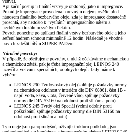
vrstva).
Aplikační postup u finální vrstvy je obdobný, jako u impregnace.
Pokud je impregnace provedena barevným olejem, ověřte před
nánosem finálního bezbarvého oleje, zda je impregnace dostatečně
proschlá, aby nedošlo k "vytírání" impregnačního nátěru a
nechtěným lokálním světlým flekům.
Povrch ponechte po aplikaci finální vrstvy bezbarvého oleje a jeho
setření hadrem schnout minimálně 12 hodin. Následně je vhodné
povrch zaleštit bílým SUPER PADem.
Náročné povrchy:
V případě, že ošetřujeme povrchy, u nichž očekáváme mechanickou
a chemickou zátěž, pak je třeba impregnační olej LEINOS 240
uzavřít 2 vrstvami speciálních, odolných olejů. Tady máme k
výběru:
LEINOS 290 Tvrdovoskový olej (splňuje požadavky normy
na chemickou odolnost v interiéru dle DIN 68861, část 1B -
např. voda, káva, Cola, červené víno, splňuje požadavky
normy dle DIN 53160 na odolnost proti slinám a potu)
LEINOS 245 Tvrdý olej Speciál (velmi odolný proti
poškrábání, splňuje požadavky normy dle DIN 53160 na
odolnost proti slinám a potu)
Tyto oleje jsou paroprodyšné, oživují strukturu podkladu, jsou
vodoodpudivé a v kombinaci s impregnačním olejem LEINOS 240