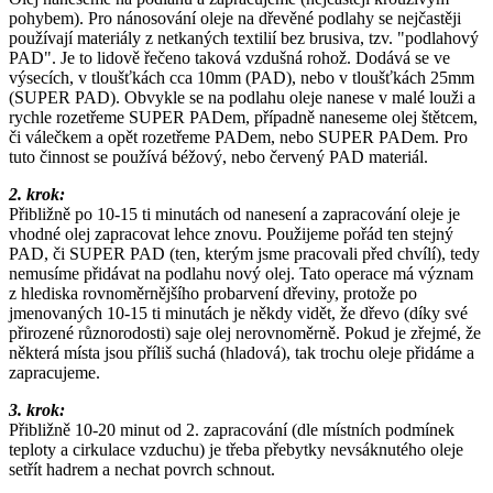
pohybem). Pro nánosování oleje na dřevěné podlahy se nejčastěji
používají materiály z netkaných textilií bez brusiva, tzv. "podlahový
PAD". Je to lidově řečeno taková vzdušná rohož. Dodává se ve
výsecích, v tloušťkách cca 10mm (PAD), nebo v tloušťkách 25mm
(SUPER PAD). Obvykle se na podlahu oleje nanese v malé louži a
rychle rozetřeme SUPER PADem, případně naneseme olej štětcem,
či válečkem a opět rozetřeme PADem, nebo SUPER PADem. Pro
tuto činnost se používá béžový, nebo červený PAD materiál.
2. krok:
Přibližně po 10-15 ti minutách od nanesení a zapracování oleje je
vhodné olej zapracovat lehce znovu. Použijeme pořád ten stejný
PAD, či SUPER PAD (ten, kterým jsme pracovali před chvílí), tedy
nemusíme přidávat na podlahu nový olej. Tato operace má význam
z hlediska rovnoměrnějšího probarvení dřeviny, protože po
jmenovaných 10-15 ti minutách je někdy vidět, že dřevo (díky své
přirozené různorodosti) saje olej nerovnoměrně. Pokud je zřejmé, že
některá místa jsou příliš suchá (hladová), tak trochu oleje přidáme a
zapracujeme.
3. krok:
Přibližně 10-20 minut od 2. zapracování (dle místních podmínek
teploty a cirkulace vzduchu) je třeba přebytky nevsáknutého oleje
setřít hadrem a nechat povrch schnout.