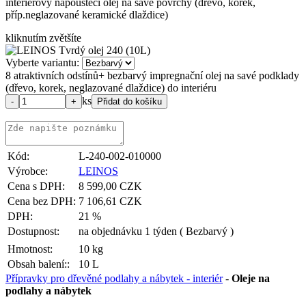
interiérový napouštěcí olej na savé povrchy (dřevo, korek,
příp.neglazované keramické dlaždice)
kliknutím zvětšíte
Vyberte variantu:
8 atraktivních odstínů+ bezbarvý impregnační olej na savé podklady
(dřevo, korek, neglazované dlaždice) do interiéru
ks
Kód:
L-240-002-010000
Výrobce:
LEINOS
Cena s DPH:
8 599,00 CZK
Cena bez DPH:
7 106,61 CZK
DPH:
21 %
Dostupnost:
na objednávku 1 týden
( Bezbarvý )
Hmotnost:
10 kg
Obsah balení::
10 L
Přípravky pro dřevěné podlahy a nábytek - interiér
-
Oleje na
podlahy a nábytek