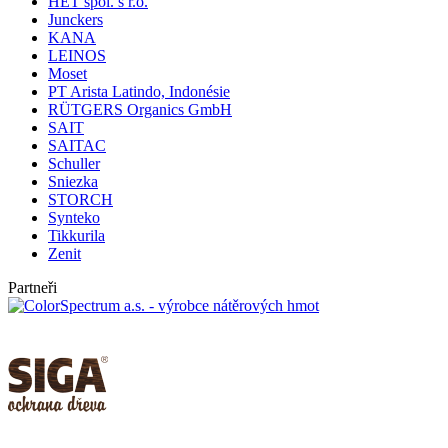
HET spol. s r.o.
Junckers
KANA
LEINOS
Moset
PT Arista Latindo, Indonésie
RÜTGERS Organics GmbH
SAIT
SAITAC
Schuller
Sniezka
STORCH
Synteko
Tikkurila
Zenit
Partneři