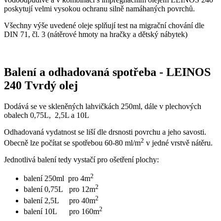
poskytují velmi vysokou ochranu silně namáhaných povrchů.
Všechny výše uvedené oleje splňují test na migrační chování dle
DIN 71, čl. 3 (nátěrové hmoty na hračky a dětský nábytek)
Balení a odhadovaná spotřeba - LEINOS
240 Tvrdý olej
Dodává se ve skleněných lahvičkách 250ml, dále v plechových
obalech 0,75L, 2,5L a 10L
Odhadovaná vydatnost se liší dle drsnosti povrchu a jeho savosti.
2
Obecně lze počítat se spotřebou 60-80 ml/m
v jedné vrstvě nátěru.
Jednotlivá balení tedy vystačí pro ošetření plochy:
2
balení 250ml pro 4m
2
balení 0,75L pro 12m
2
balení 2,5L pro 40m
2
balení 10L pro 160m