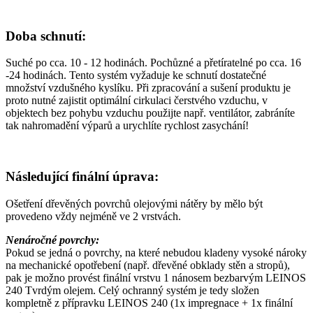
Doba schnutí:
Suché po cca. 10 - 12 hodinách. Pochůzné a přetíratelné po cca. 16
-24 hodinách. Tento systém vyžaduje ke schnutí dostatečné
množství vzdušného kyslíku. Při zpracování a sušení produktu je
proto nutné zajistit optimální cirkulaci čerstvého vzduchu, v
objektech bez pohybu vzduchu použijte např. ventilátor, zabráníte
tak nahromadění výparů a urychlíte rychlost zasychání!
Následující finální úprava:
Ošetření dřevěných povrchů olejovými nátěry by mělo být
provedeno vždy nejméně ve 2 vrstvách.
Nenáročné povrchy:
Pokud se jedná o povrchy, na které nebudou kladeny vysoké nároky
na mechanické opotřebení (např. dřevěné obklady stěn a stropů),
pak je možno provést finální vrstvu 1 nánosem bezbarvým LEINOS
240 Tvrdým olejem. Celý ochranný systém je tedy složen
kompletně z přípravku LEINOS 240 (1x impregnace + 1x finální