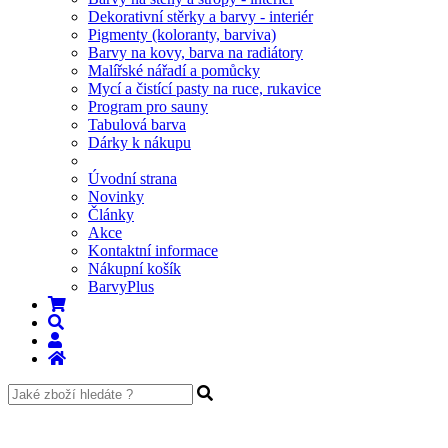
Dekorativní stěrky a barvy - interiér
Pigmenty (koloranty, barviva)
Barvy na kovy, barva na radiátory
Malířské nářadí a pomůcky
Mycí a čistící pasty na ruce, rukavice
Program pro sauny
Tabulová barva
Dárky k nákupu
Úvodní strana
Novinky
Články
Akce
Kontaktní informace
Nákupní košík
BarvyPlus