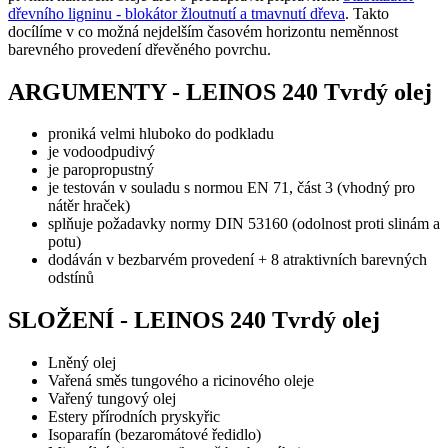
dřevního ligninu - blokátor žloutnutí a tmavnutí dřeva
. Takto
docílíme v co možná nejdelším časovém horizontu neměnnost
barevného provedení dřevěného povrchu.
ARGUMENTY - LEINOS 240 Tvrdý olej
proniká velmi hluboko do podkladu
je vodoodpudivý
je paropropustný
je testován v souladu s normou EN 71, část 3 (vhodný pro
nátěr hraček)
splňuje požadavky normy DIN 53160 (odolnost proti slinám a
potu)
dodáván v bezbarvém provedení + 8 atraktivních barevných
odstínů
SLOŽENÍ - LEINOS 240 Tvrdý olej
Lněný olej
Vařená směs tungového a ricinového oleje
Vařený tungový olej
Estery přírodních pryskyřic
Isoparafín (bezaromátové ředidlo)