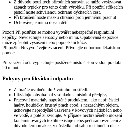
Z důvodu použitých přírodních surovin se může vyskytovat
zápach typický pro tento druh výrobku. Při použití stříkacích
pistolí noste schválenou ochranu dýchacích cest.
Při broušení noste masku chránící proti jemnému prachu!
Uchovávejte mimo dosah dětí.
Pozor! Při postřiku se mohou vytvářet nebezpečné respirabilní
kapičky. Nevdechujte aerosoly nebo mlhu. Opakovaná expozice
může způsobit vysušení nebo popraskání kůže.
Při požití: Nevyvolávejte zvracení. Přivolejte odbornou lékařskou
pomoc.
Při zasažení očí: vyplachujte postižené místo čistou vodou po dobu
20 minut.
Pokyny pro likvidaci odpadu:
Zabraňte uvolnění do životního prostředí.
Likvidujte obsah/obal v souladu s místními předpisy.
Pracovní materiály napuštěné produktem, jako např. čisticí
hadry, houbičky, brusný prach apod. s nezaschlým olejem,
uchovejte neprodyšně uzavřené v kovových nádobách nebo
ve vodě, a poté zlikvidujte. V případě nechráněného uložení
kontaminovaných textilií existuje nebezpečí samovznícení z
důvodu termoreakce, v důsledku obsahu rostlinného oleje.