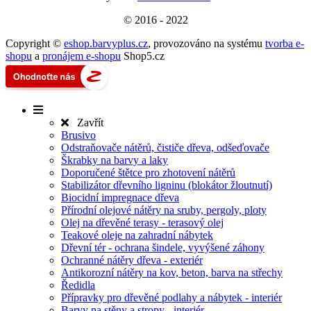
© 2016 - 2022
Copyright ©
eshop.barvyplus.cz
,
provozováno na systému
tvorba e-
shopu
a
pronájem e-shopu
Shop5.cz
Zavřít
Brusivo
Odstraňovače nátěrů, čističe dřeva, odšeďovače
Škrabky na barvy a laky
Doporučené štětce pro zhotovení nátěrů
Stabilizátor dřevního ligninu (blokátor žloutnutí)
Biocidní impregnace dřeva
Přírodní olejové nátěry na sruby, pergoly, ploty
Olej na dřevěné terasy - terasový olej
Teakové oleje na zahradní nábytek
Dřevní tér - ochrana šindele, vyvýšené záhony
Ochranné nátěry dřeva - exteriér
Antikorozní nátěry na kov, beton, barva na střechy
Ředidla
Přípravky pro dřevěné podlahy a nábytek - interiér
Barvy na stěny a stropy - interiér