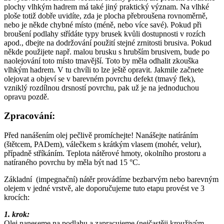
plochy vlhkým hadrem má také jiný praktický význam. Na vlhké
ploše totiž dobře uvidíte, zda je plocha přebroušena rovnoměrně,
nebo je někde chybné místo (méně, nebo více savé). Pokud při
broušení podlahy střídáte typy brusek kvůli dostupnosti v rozích
apod., dbejte na dodržování použití stejné zrnitosti brusiva. Pokud
někde použijete např. malou brusku s hrubším brusivem, bude po
naolejování toto místo tmavější. Toto by měla odhalit zkouška
vlhkým hadrem. V tu chvíli to lze ještě opravit. Jakmile začnete
olejovat a objeví se v barevném povrchu defekt (tmavý flek),
vzniklý rozdílnou drsností povrchu, pak už je na jednoduchou
opravu pozdě.
Zpracování:
Před nanášením olej pečlivě promíchejte! Nanášejte natíráním
(štětcem, PADem), válečkem s krátkým vlasem (mohér, velur),
případně stříkáním. Teplota nátěrové hmoty, okolního prostoru a
natíraného povrchu by měla být nad 15 °C.
Základní (impegnační) nátěr provádíme bezbarvým nebo barevným
olejem v jedné vrstvě, ale doporučujeme tuto etapu provést ve 3
krocích:
1. krok:
Olej naneseme na podlahu a zapracujeme (nejčastěji krouživým