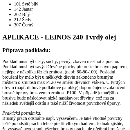
101 Sytě bílý
142 Jantar
202 Bílý
212 Šedý
307 Černý
APLIKACE - LEINOS 240 Tvrdý olej
Příprava podkladu:
Podklad musí být čistý, suchý, pevný, zbaven mastnot a prachu.
Podklad musí být savý. Dřevěné plochy přebruste brusným papírem,
nejlépe v několika fázích zrnitosti (např. 60-80-100). Poslední
broušení by mělo být u měkkých dřevin zakončeno brusným
médiem o zrnitosti max P120 ve směru dřevních vláken. U tvrdých
dřevin (např. dubové podlahové palubky) doporučujeme zakončení
brusné úpravy brusivem o zrnitosti P100. V případě jemnějšího
brusiva bude následovat nízká nasákavost dřeviny, což má za
následek světlejší odstín a také nižší životnost povrchové úpravy.
Praktická poznámka:
Brusný prach odstraňte např. vysavačem. Je také vhodné povrchy
ještě po odsátí prachu lehce přetřít vlhkým hadrem. Jednak zjistíte,
že vysavač neodstranil všechen brusný prach, ale přetření broušené