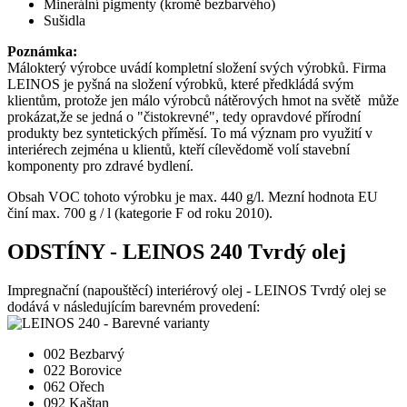
Minerální pigmenty (kromě bezbarvého)
Sušidla
Poznámka:
Málokterý výrobce uvádí kompletní složení svých výrobků. Firma
LEINOS je pyšná na složení výrobků, které předkládá svým
klientům, protože jen málo výrobců nátěrových hmot na světě může
prokázat,že se jedná o "čistokrevné", tedy opravdové přírodní
produkty bez syntetických příměsí. To má význam pro využití v
interiérech zejména u klientů, kteří cílevědomě volí stavební
komponenty pro zdravé bydlení.
Obsah VOC tohoto výrobku je max. 440 g/l. Mezní hodnota EU
činí max. 700 g / l (kategorie F od roku 2010).
ODSTÍNY - LEINOS 240 Tvrdý olej
Impregnační (napouštěcí) interiérový olej - LEINOS Tvrdý olej se
dodává v následujícím barevném provedení:
002 Bezbarvý
022 Borovice
062 Ořech
092 Kaštan