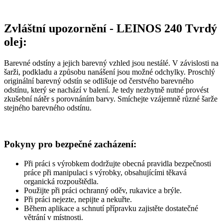
Zvláštní upozornění - LEINOS 240 Tvrdý
olej:
Barevné odstíny a jejich barevný vzhled jsou nestálé. V závislosti na
šarži, podkladu a způsobu nanášení jsou možné odchylky. Proschlý
originální barevný odstín se odlišuje od čerstvého barevného
odstínu, který se nachází v balení. Je tedy nezbytně nutné provést
zkušební nátěr s porovnáním barvy. Smíchejte vzájemně různé šarže
stejného barevného odstínu.
Pokyny pro bezpečné zacházení:
Při práci s výrobkem dodržujte obecná pravidla bezpečnosti
práce při manipulaci s výrobky, obsahujícími těkavá
organická rozpouštědla.
Použijte při práci ochranný oděv, rukavice a brýle.
Při práci nejezte, nepijte a nekuřte.
Během aplikace a schnutí přípravku zajistěte dostatečné
větrání v místnosti.