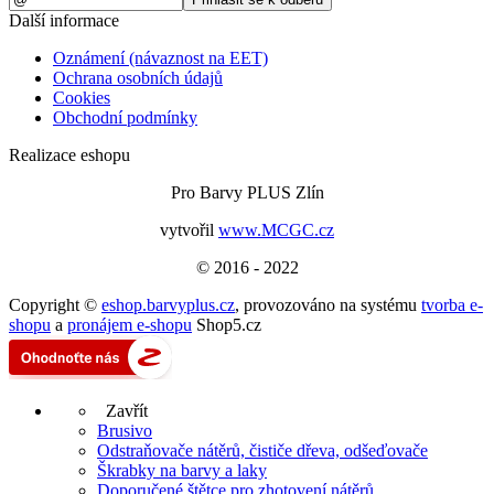
Další informace
Oznámení (návaznost na EET)
Ochrana osobních údajů
Cookies
Obchodní podmínky
Realizace eshopu
Pro Barvy PLUS Zlín
vytvořil
www.MCGC.cz
© 2016 - 2022
Copyright ©
eshop.barvyplus.cz
,
provozováno na systému
tvorba e-
shopu
a
pronájem e-shopu
Shop5.cz
Zavřít
Brusivo
Odstraňovače nátěrů, čističe dřeva, odšeďovače
Škrabky na barvy a laky
Doporučené štětce pro zhotovení nátěrů