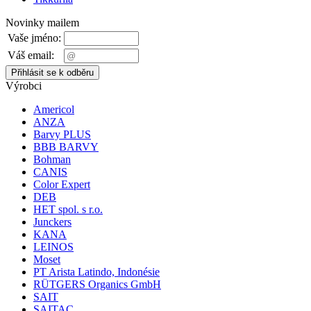
Novinky mailem
Vaše jméno:
Váš email:
Výrobci
Americol
ANZA
Barvy PLUS
BBB BARVY
Bohman
CANIS
Color Expert
DEB
HET spol. s r.o.
Junckers
KANA
LEINOS
Moset
PT Arista Latindo, Indonésie
RÜTGERS Organics GmbH
SAIT
SAITAC