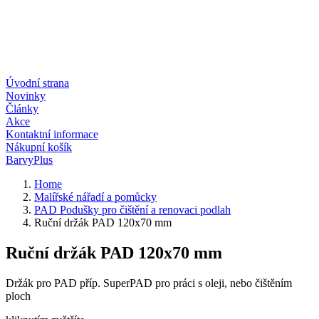
Úvodní strana
Novinky
Články
Akce
Kontaktní informace
Nákupní košík
BarvyPlus
Home
Malířské nářadí a pomůcky
PAD Podušky pro čištění a renovaci podlah
Ruční držák PAD 120x70 mm
Ruční držák PAD 120x70 mm
Držák pro PAD příp. SuperPAD pro práci s oleji, nebo čištěním
ploch