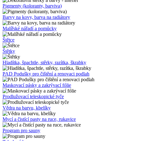
Pigmenty (koloranty, barviva)
Barvy na kovy, barva na radiátory
Malířské nářadí a pomůcky
Štětce
Štětky
Hladítka, špachtle, stěrky, razítka, škrabky
PAD Podušky pro čištění a renovaci podlah
Maskovací pásky a zakrývací fólie
Prodlužovací teleskopické tyče
Vědra na barvu, kbelíky
Mycí a čistící pasty na ruce, rukavice
Program pro sauny