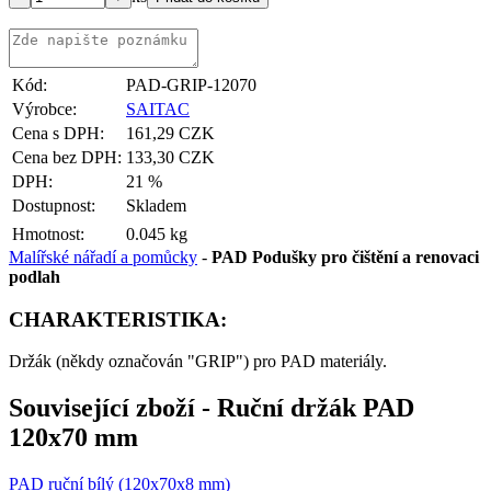
Kód:
PAD-GRIP-12070
Výrobce:
SAITAC
Cena s DPH:
161,29 CZK
Cena bez DPH:
133,30 CZK
DPH:
21 %
Dostupnost:
Skladem
Hmotnost:
0.045 kg
Malířské nářadí a pomůcky
-
PAD Podušky pro čištění a renovaci
podlah
CHARAKTERISTIKA:
Držák (někdy označován "GRIP") pro PAD materiály.
Související zboží
- Ruční držák PAD
120x70 mm
PAD ruční bílý (120x70x8 mm)