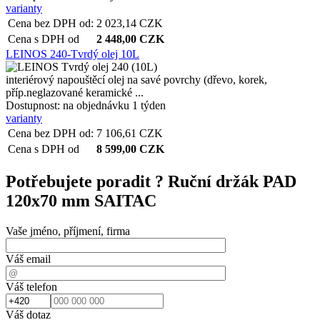
varianty
Cena bez DPH od:
2 023,14
CZK
Cena s DPH od
2 448,00
CZK
LEINOS 240-Tvrdý olej 10L
interiérový napouštěcí olej na savé povrchy (dřevo, korek,
příp.neglazované keramické ...
Dostupnost:
na objednávku 1 týden
varianty
Cena bez DPH od:
7 106,61
CZK
Cena s DPH od
8 599,00
CZK
Potřebujete poradit ?
Ruční držák PAD
120x70 mm SAITAC
Vaše jméno, příjmení, firma
Váš email
Váš telefon
Váš dotaz