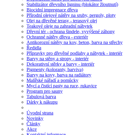
Stabilizátor dřevního ligninu (blokátor žloutnutí)
Biocidní impregnace dřeva
Přírodní olejové nátěry na sruby, pergoly, ploty
Olej na dřevěné terasy - terasový olej
Teakové oleje na zahradní nábytek
Dřevní tér - ochrana šindele, vyvýšené záhony
Ochranné nátěry dřeva - exteriér
Antikorozní nátěry na kov, beton, barva na střechy
Ředidla
Přípravky pro dřevěné podlahy a nábytek - interiér
Barvy na stěny a stropy - interiér
Dekorativní stěrky a barvy - interiér
Pigmenty (koloranty, barviva)
Barvy na kovy, barva na radiátory
Malířské nářadí a pomůcky
Mycí a čistící pasty na ruce, rukavice
Program pro sauny
Tabulová barva
Dárky k nákupu
Úvodní strana
Novinky
Články
Akce
Kontaktní informace