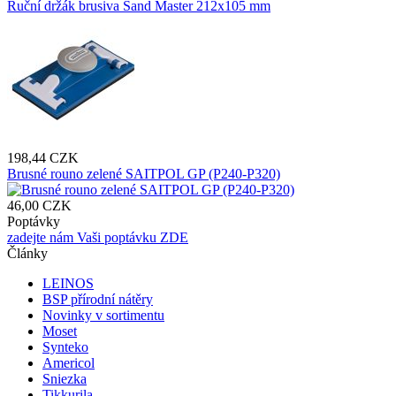
Ruční držák brusiva Sand Master 212x105 mm
198,44 CZK
Brusné rouno zelené SAITPOL GP (P240-P320)
46,00 CZK
Poptávky
zadejte nám Vaši poptávku ZDE
Články
LEINOS
BSP přírodní nátěry
Novinky v sortimentu
Moset
Synteko
Americol
Sniezka
Tikkurila