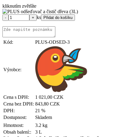
kliknutím zvětšíte
ks
Kód:
PLUS-ODSED-3
Výrobce:
Cena s DPH:
1 021,00 CZK
Cena bez DPH:
843,80 CZK
DPH:
21 %
Dostupnost:
Skladem
Hmotnost:
3.2 kg
Obsah balení::
3 L