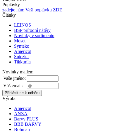
Poptávky
zadejte nám Vaši poptávku ZDE
Články
LEINOS
BSP přírodní nátěry
Novinky v sortimentu
Moset
Synteko
Americol
Sniezka
Tikkurila
Novinky mailem
Vaše jméno:
Váš email:
Výrobci
Americol
ANZA
Barvy PLUS
BBB BARVY
Bohman