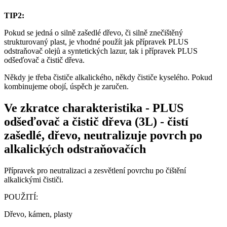
TIP2:
Pokud se jedná o silně zašedlé dřevo, či silně znečištěný
strukturovaný plast, je vhodné použít jak přípravek PLUS
odstraňovač olejů a syntetických lazur, tak i přípravek PLUS
odšeďovač a čistič dřeva.
Někdy je třeba čističe alkalického, někdy čističe kyselého. Pokud
kombinujeme obojí, úspěch je zaručen.
Ve zkratce charakteristika
-
PLUS
odšeďovač a čistič dřeva (3L) - čistí
zašedlé, dřevo, neutralizuje povrch po
alkalických odstraňovačích
Přípravek pro neutralizaci a zesvětlení povrchu po čištění
alkalickými čističi.
POUŽITÍ:
Dřevo, kámen, plasty