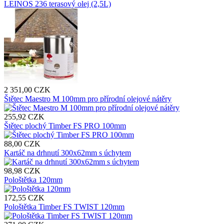
LEINOS 236 terasový olej (2,5L)
2 351,00 CZK
Štětec Maestro M 100mm pro přírodní olejové nátěry
255,92 CZK
Štětec plochý Timber FS PRO 100mm
88,00 CZK
Kartáč na drhnutí 300x62mm s úchytem
98,98 CZK
Pološtětka 120mm
172,55 CZK
Pološtětka Timber FS TWIST 120mm