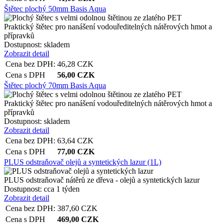
Štětec plochý 50mm Basis Aqua
Praktický štětec pro nanášení vodouředitelných nátěrových hmot a
přípravků
Dostupnost:
skladem
Zobrazit detail
Cena bez DPH:
46,28
CZK
Cena s DPH
56,00
CZK
Štětec plochý 70mm Basis Aqua
Praktický štětec pro nanášení vodouředitelných nátěrových hmot a
přípravků
Dostupnost:
skladem
Zobrazit detail
Cena bez DPH:
63,64
CZK
Cena s DPH
77,00
CZK
PLUS odstraňovač olejů a syntetických lazur (1L)
PLUS odstraňovač nátěrů ze dřeva - olejů a syntetických lazur
Dostupnost:
cca 1 týden
Zobrazit detail
Cena bez DPH:
387,60
CZK
Cena s DPH
469,00
CZK