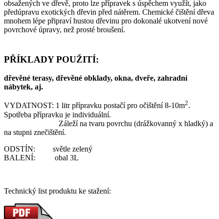
obsažených ve dřevě, proto lze přípravek s úspěchem využít, jako
předúpravu exotických dřevin před nátěrem. Chemické čištění dřeva
mnohem lépe připraví hustou dřevinu pro dokonalé ukotvení nové
povrchové úpravy, než prosté broušení.
PŘÍKLADY POUŽITÍ:
dřevěné terasy, dřevěné obklady, okna, dveře, zahradní
nábytek, aj.
2
VYDATNOST: 1 litr přípravku postačí pro očištění 8-10m
.
Spotřeba přípravku je individuální.
Záleží na tvaru povrchu (drážkovanný x hladký) a
na stupni znečištění.
ODSTÍN: světle zelený
BALENÍ: obal 3L
Technický list produktu ke stažení: