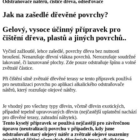
Odstraňovače nátěrů, čističe dřeva, odšeďovače
Jak na zašedlé dřevěné povrchy?
Gelový, vysoce účinný přípravek pro
čištění dřeva, plastů a jiných povrchů..
Vyčistí zažloutlé, lehce zašedlé, povrchy dřeva bez nutnosti
broušení. Nenarušuje dřevní vlákna povrchů. Nerozrušuje soudržné
lakované, či lazurované plochy. Zde pouze odstraňuje špínu a volné
zvětralé částice.
Při čištění silně zvětralé dřevěné terasy se tento přípravek používá
pro neutralizaci povrchu po aplikaci alkalického odstraňovače
nátěrů, který rozrušuje olejové nátěry.
Je vhodný pro všechny typy dřevin, včetně dřevin exotických,
případně tepelně upravovaných dřevin (nejčastější uplatnění nachází
pro dřevěné terasy, zahradní nábytek).
Tento kyselý přípravek se používá nejčastěji pro závěrečnou
úpravu (neutralizaci) povrchu v případech, kdy jsme
odstraňovali starý olejový nátěr a zvětralé olejové usazeniny
(například čištění zčernalých dřevěných teras) alkalickým