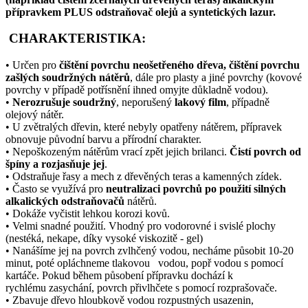
přípravkem PLUS odstraňovač olejů a syntetických lazur.
CHARAKTERISTIKA:
• Určen pro
čištění povrchu neošetřeného dřeva, čištění povrchu
zašlých soudržných nátěrů
, dále pro plasty a jiné povrchy (kovové
povrchy v případě potřísnění ihned omyjte důkladně vodou).
•
Nerozrušuje soudržný
, neporušený
lakový film
, případně
olejový nátěr.
• U zvětralých dřevin, které nebyly opatřeny nátěrem, přípravek
obnovuje původní barvu a přírodní charakter.
• Nepoškozeným nátěrům vrací zpět jejich brilanci.
Čistí povrch od
špíny a rozjasňuje jej
.
• Odstraňuje řasy a mech z dřevěných teras a kamenných zídek.
• Často se využívá pro
neutralizaci povrchů po použití silných
alkalických odstraňovačů
nátěrů.
• Dokáže vyčistit lehkou korozi kovů.
• Velmi snadné použití. Vhodný pro vodorovné i svislé plochy
(nestéká, nekape, díky vysoké viskozitě - gel)
• Nanášíme jej na povrch zvlhčený vodou, necháme působit 10-20
minut, poté opláchneme tlakovou vodou, popř vodou s pomocí
kartáče. Pokud během působení přípravku dochází k
rychlému zasychání, povrch přivlhčete s pomocí rozprašovače.
• Zbavuje dřevo hloubkově vodou rozpustných usazenin,