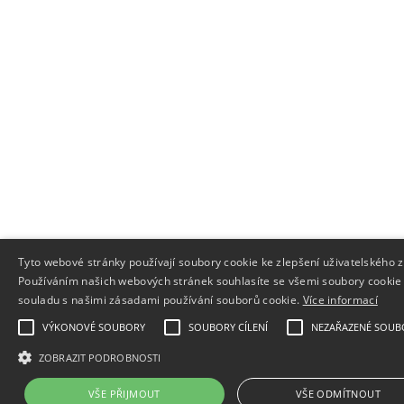
Tyto webové stránky používají soubory cookie ke zlepšení uživatelského z
Používáním našich webových stránek souhlasíte se všemi soubory cookie
souladu s našimi zásadami používání souborů cookie.
Více informací
VÝKONOVÉ SOUBORY
SOUBORY CÍLENÍ
NEZAŘAZENÉ SOUB
ZOBRAZIT PODROBNOSTI
VŠE PŘIJMOUT
VŠE ODMÍTNOUT