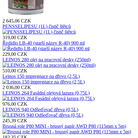
2 645,06 CZK
PENSSELIPESU (1L) čistič štětců
319,00 CZK
Ředidlo LB-40 (starší název R-40) 900 ml
229,00 CZK
LEINOS 280 olej na pracovní desky (250ml)
510,00 CZK
Leinos 150 impregnace na dřevo (2,5L)
2 036,00 CZK
LEINOS 264 Fasádní olejová lazura (0,75L)
976,00 CZK
LEINOS 940 Odšeďovač dřeva (0,5L)
245,39 CZK
Brusná role P80 MINI - brusný papír AWD P80 (115mm x 5m)
182,35 CZK