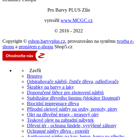
Pro Barvy PLUS Zlín
vytvořil
www.MCGC.cz
© 2016 - 2022
Copyright ©
eshop.barvyplus.cz
,
provozováno na systému
tvorba e-
shopu
a
pronájem e-shopu
Shop5.cz
Zavřít
Brusivo
Odstraňovače nátěrů, čističe dřeva, odšeďovače
Škrabky na barvy a laky
Doporučené štětce pro zhotovení nátěrů
Stabilizátor dřevního ligninu (blokátor žloutnutí)
Biocidní impregnace dřeva
Přírodní olejové nátěry na sruby, pergoly, ploty
Olej na dřevěné terasy - terasový olej
Teakové oleje na zahradní nábytek
Dřevní tér - ochrana šindele, vyvýšené záhony
Ochranné nátěry dřeva - exteriér
Antikorozní nátěry na kov, beton, barva na střechy