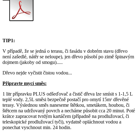
TIP1:
V případě, že se jedná o terasu, či fasádu v dobrém stavu (dřevo
není zašedlé, nátěr se neloupe), jen dřevo působí po zimě špinavým
dojmem (jakoby od smogu).....
Dřevo nejde vyčistit čistou vodou...
Připravte mycí směs:
1 litr přípravku PLUS odšeďovač a čistič dřeva lze smísit s 1-1,5 L
teplé vody. 2,5L směsi bezpečně postačí pro omytí 15m
dřevěné
2
terasy. Výslednou směs naneseme štětkou, smetákem, houbou, či
štětcem na udržovaný povrch a necháme působit cca 20 minut. Poté
krátce zapracovat tvrdým kartáčem (případně na prodlužovací, či
teleskopické prodlužovací tyči), vydatně opláchnout vodou a
ponechat vyschnout min. 24 hodin.