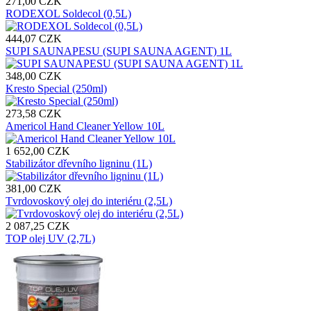
271,00 CZK
RODEXOL Soldecol (0,5L)
444,07 CZK
SUPI SAUNAPESU (SUPI SAUNA AGENT) 1L
348,00 CZK
Kresto Special (250ml)
273,58 CZK
Americol Hand Cleaner Yellow 10L
1 652,00 CZK
Stabilizátor dřevního ligninu (1L)
381,00 CZK
Tvrdovoskový olej do interiéru (2,5L)
2 087,25 CZK
TOP olej UV (2,7L)