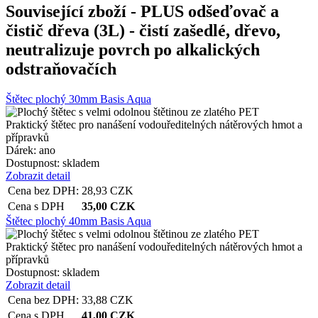
Související zboží
- PLUS odšeďovač a
čistič dřeva (3L) - čistí zašedlé, dřevo,
neutralizuje povrch po alkalických
odstraňovačích
Štětec plochý 30mm Basis Aqua
Praktický štětec pro nanášení vodouředitelných nátěrových hmot a
přípravků
Dárek:
ano
Dostupnost:
skladem
Zobrazit detail
Cena bez DPH:
28,93
CZK
Cena s DPH
35,00
CZK
Štětec plochý 40mm Basis Aqua
Praktický štětec pro nanášení vodouředitelných nátěrových hmot a
přípravků
Dostupnost:
skladem
Zobrazit detail
Cena bez DPH:
33,88
CZK
Cena s DPH
41,00
CZK