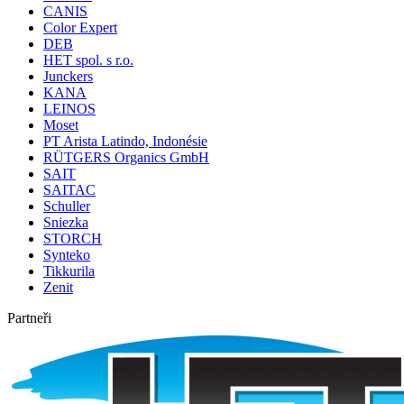
CANIS
Color Expert
DEB
HET spol. s r.o.
Junckers
KANA
LEINOS
Moset
PT Arista Latindo, Indonésie
RÜTGERS Organics GmbH
SAIT
SAITAC
Schuller
Sniezka
STORCH
Synteko
Tikkurila
Zenit
Partneři