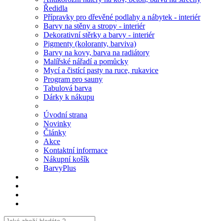
Ředidla
Přípravky pro dřevěné podlahy a nábytek - interiér
Barvy na stěny a stropy - interiér
Dekorativní stěrky a barvy - interiér
Pigmenty (koloranty, barviva)
Barvy na kovy, barva na radiátory
Malířské nářadí a pomůcky
Mycí a čistící pasty na ruce, rukavice
Program pro sauny
Tabulová barva
Dárky k nákupu
Úvodní strana
Novinky
Články
Akce
Kontaktní informace
Nákupní košík
BarvyPlus