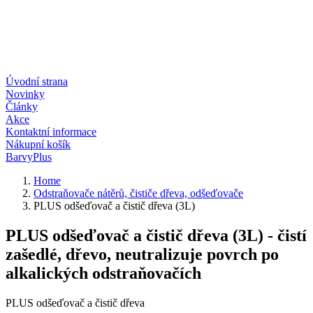
Úvodní strana
Novinky
Články
Akce
Kontaktní informace
Nákupní košík
BarvyPlus
Home
Odstraňovače nátěrů, čističe dřeva, odšeďovače
PLUS odšeďovač a čistič dřeva (3L)
PLUS odšeďovač a čistič dřeva (3L) - čistí
zašedlé, dřevo, neutralizuje povrch po
alkalických odstraňovačích
PLUS odšeďovač a čistič dřeva