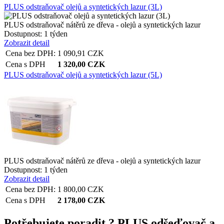
PLUS odstraňovač olejů a syntetických lazur (3L)
PLUS odstraňovač nátěrů ze dřeva - olejů a syntetických lazur
Dostupnost:
1 týden
Zobrazit detail
Cena bez DPH:
1 090,91
CZK
Cena s DPH
1 320,00
CZK
PLUS odstraňovač olejů a syntetických lazur (5L)
PLUS odstraňovač nátěrů ze dřeva - olejů a syntetických lazur
Dostupnost:
1 týden
Zobrazit detail
Cena bez DPH:
1 800,00
CZK
Cena s DPH
2 178,00
CZK
Potřebujete poradit ?
PLUS odšeďovač a