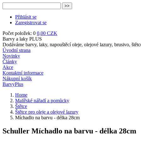
Přihlásit se
Zaregistrovat se
Počet položek: 0
0,00 CZK
Barvy a laky PLUS
Dodáváme barvy, laky, napouštěcí oleje, olejové lazury, brusivo, štětc
Úvodní strana
Novinky
Články
Akce
Kontaktní informace
Nákupní košík
BarvyPlus
Home
Malířské nářadí a pomůcky
Štětce
Štětce pro oleje a olejové lazury
Míchadlo na barvu - délka 28cm
Schuller Míchadlo na barvu - délka 28cm