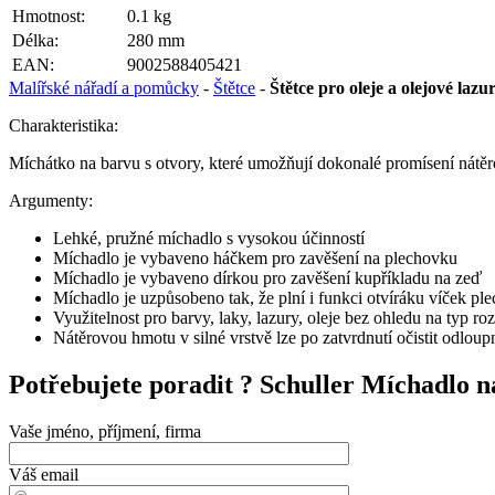
Hmotnost:
0.1 kg
Délka:
280 mm
EAN:
9002588405421
Malířské nářadí a pomůcky
-
Štětce
-
Štětce pro oleje a olejové lazu
Charakteristika:
Míchátko na barvu s otvory, které umožňují dokonalé promísení nátěr
Argumenty:
Lehké, pružné míchadlo s vysokou účinností
Míchadlo je vybaveno háčkem pro zavěšení na plechovku
Míchadlo je vybaveno dírkou pro zavěšení kupříkladu na zeď
Míchadlo je uzpůsobeno tak, že plní i funkci otvíráku víček pl
Využitelnost pro barvy, laky, lazury, oleje bez ohledu na typ r
Nátěrovou hmotu v silné vrstvě lze po zatvrdnutí očistit odlou
Potřebujete poradit ?
Schuller Míchadlo n
Vaše jméno, příjmení, firma
Váš email