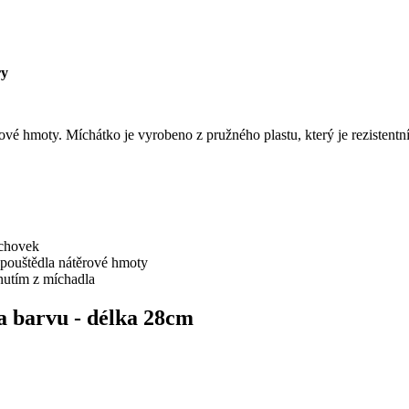
ry
ové hmoty. Míchátko je vyrobeno z pružného plastu, který je rezistent
echovek
ozpouštědla nátěrové hmoty
pnutím z míchadla
a barvu - délka 28cm