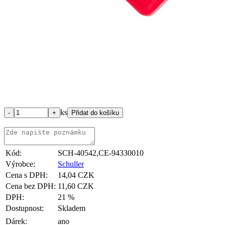
ks
Kód:
SCH-40542,CE-94330010
Výrobce:
Schuller
Cena s DPH:
14,04 CZK
Cena bez DPH:
11,60 CZK
DPH:
21 %
Dostupnost:
Skladem
Dárek:
ano