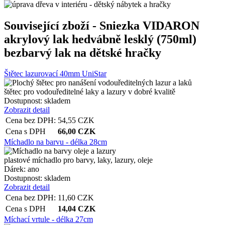
Související zboží
- Sniezka VIDARON
akrylový lak hedvábně lesklý (750ml)
bezbarvý lak na dětské hračky
Štětec lazurovací 40mm UniStar
štětec pro vodouředitelné laky a lazury v dobré kvalitě
Dostupnost:
skladem
Zobrazit detail
Cena bez DPH:
54,55
CZK
Cena s DPH
66,00
CZK
Míchadlo na barvu - délka 28cm
plastové míchadlo pro barvy, laky, lazury, oleje
Dárek:
ano
Dostupnost:
skladem
Zobrazit detail
Cena bez DPH:
11,60
CZK
Cena s DPH
14,04
CZK
Míchací vrtule - délka 27cm