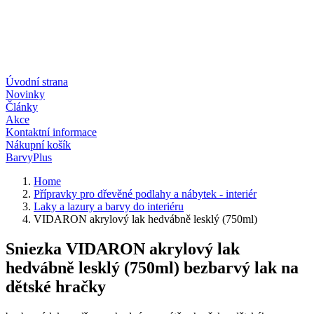
Úvodní strana
Novinky
Články
Akce
Kontaktní informace
Nákupní košík
BarvyPlus
Home
Přípravky pro dřevěné podlahy a nábytek - interiér
Laky a lazury a barvy do interiéru
VIDARON akrylový lak hedvábně lesklý (750ml)
Sniezka VIDARON akrylový lak
hedvábně lesklý (750ml) bezbarvý lak na
dětské hračky