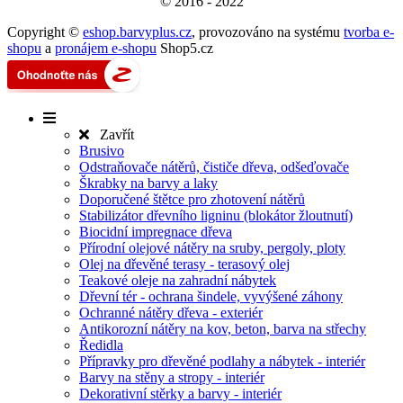
© 2016 - 2022
Copyright ©
eshop.barvyplus.cz
,
provozováno na systému
tvorba e-
shopu
a
pronájem e-shopu
Shop5.cz
Zavřít
Brusivo
Odstraňovače nátěrů, čističe dřeva, odšeďovače
Škrabky na barvy a laky
Doporučené štětce pro zhotovení nátěrů
Stabilizátor dřevního ligninu (blokátor žloutnutí)
Biocidní impregnace dřeva
Přírodní olejové nátěry na sruby, pergoly, ploty
Olej na dřevěné terasy - terasový olej
Teakové oleje na zahradní nábytek
Dřevní tér - ochrana šindele, vyvýšené záhony
Ochranné nátěry dřeva - exteriér
Antikorozní nátěry na kov, beton, barva na střechy
Ředidla
Přípravky pro dřevěné podlahy a nábytek - interiér
Barvy na stěny a stropy - interiér
Dekorativní stěrky a barvy - interiér