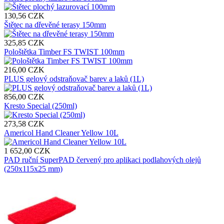
130,56 CZK
Štětec na dřevěné terasy 150mm
325,85 CZK
Pološtětka Timber FS TWIST 100mm
216,00 CZK
PLUS gelový odstraňovač barev a laků (1L)
856,00 CZK
Kresto Special (250ml)
273,58 CZK
Americol Hand Cleaner Yellow 10L
1 652,00 CZK
PAD ruční SuperPAD červený pro aplikaci podlahových olejů
(250x115x25 mm)