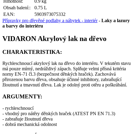
Hmotnost:
0.9 kg
Obsah balení::
0.75 L
EAN:
5903973075332
Přípravky pro dřevěné podlahy a nábytek - interiér
-
Laky a lazury
a barvy do interiéru
VIDARON Akrylový lak na dřevo
CHARAKTERISTIKA:
Rychleschnoucí akrylový lak na dřevo do interiéru. V tekutém stavu
má pouze mírný, nedráždivý zápach. Splňuje velmi přísná kritéria
norny EN-71 čl.3 (bezpečnost dětských hraček). Zachovává
přirozenou barvu dřeva, obsahuje účinné inhibitory, zabraňující
žloutnutí a tmavnutí dřeva. Lak je odolný proti otěru a poškrábání.
ARGUMENTY:
- rychleschnoucí
- vhodný pro nátěry dětských hraček (ATEST PN EN 71.3)
- zabraňuje žloutnutí dřeva
- dobrá mechanická odolnost