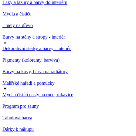
Laky a lazury a barvy do interiéru
Mýdla a čističe
Tmely na dřevo
Barvy na stěny a stropy - interiér
Dekorativní stěrky a barvy - interiér
Pigmenty (koloranty, barviva)
Barvy na kovy, barva na radiátory
Malířské nářadí a pomůcky
Mycí a čistící pasty na ruce, rukavice
Program pro sauny
Tabulová barva
Dárky k nákupu