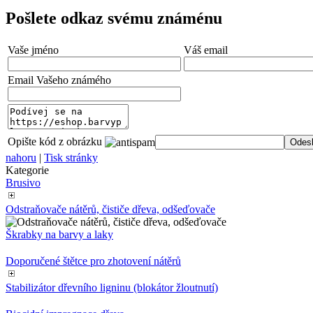
Pošlete odkaz svému známénu
Vaše jméno
Váš email
Email Vašeho známého
Opište kód z obrázku
nahoru
|
Tisk stránky
Kategorie
Brusivo
Odstraňovače nátěrů, čističe dřeva, odšeďovače
Škrabky na barvy a laky
Doporučené štětce pro zhotovení nátěrů
Stabilizátor dřevního ligninu (blokátor žloutnutí)