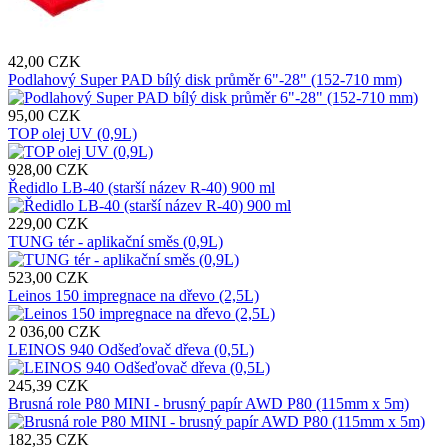
42,00 CZK
Podlahový Super PAD bílý disk průměr 6"-28" (152-710 mm)
95,00 CZK
TOP olej UV (0,9L)
928,00 CZK
Ředidlo LB-40 (starší název R-40) 900 ml
229,00 CZK
TUNG tér - aplikační směs (0,9L)
523,00 CZK
Leinos 150 impregnace na dřevo (2,5L)
2 036,00 CZK
LEINOS 940 Odšeďovač dřeva (0,5L)
245,39 CZK
Brusná role P80 MINI - brusný papír AWD P80 (115mm x 5m)
182,35 CZK