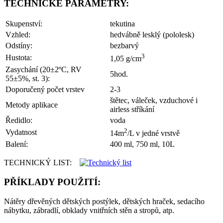
TECHNICKÉ PARAMETRY:
Skupenství:
tekutina
Vzhled:
hedvábně lesklý (pololesk)
Odstíny:
bezbarvý
3
Hustota:
1,05 g/cm
Zasychání (20±2ºC, RV
5hod.
55±5%, st. 3):
Doporučený počet vrstev
2-3
štětec, váleček, vzduchové i
Metody aplikace
airless stříkání
Ředidlo:
voda
2
Vydatnost
14m
/L v jedné vrstvě
Balení:
400 ml, 750 ml, 10L
TECHNICKÝ LIST:
PŘÍKLADY POUŽITÍ:
Nátěry dřevěných dětských postýlek, dětských hraček, sedacího
nábytku, zábradlí, obklady vnitřních stěn a stropů, atp.