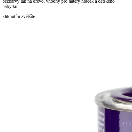
bezbarvý lak na dřevo, vhodný pro nátěry hraček a dětského
nábytku
kliknutím zvětšíte