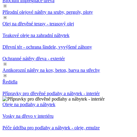
Biocidní impregnace dřeva
Přírodní olejové nátěry na sruby, pergoly, ploty
Olej na dřevěné terasy - terasový olej
Teakové oleje na zahradní nábytek
Dřevní tér - ochrana šindele, vyvýšené záhony
Ochranné nátěry dřeva - exteriér
Antikorozní nátěry na kov, beton, barva na střechy
Ředidla
Přípravky pro dřevěné podlahy a nábytek - interiér
Oleje na podlahy a nábytek
Vosky na dřevo v interiéru
Péče údržba pro podlahy a nábytek - oleje, emulze