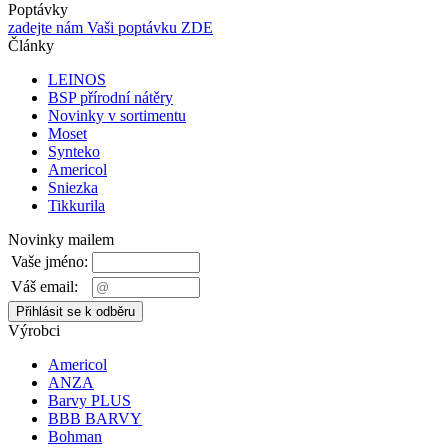
Poptávky
zadejte nám Vaši poptávku ZDE
Články
LEINOS
BSP přírodní nátěry
Novinky v sortimentu
Moset
Synteko
Americol
Sniezka
Tikkurila
Novinky mailem
Vaše jméno:
Váš email:
Výrobci
Americol
ANZA
Barvy PLUS
BBB BARVY
Bohman