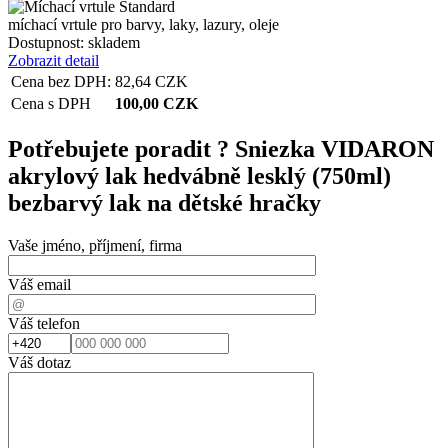
míchací vrtule pro barvy, laky, lazury, oleje
Dostupnost:
skladem
Zobrazit detail
Cena bez DPH:
82,64
CZK
Cena s DPH
100,00
CZK
Potřebujete poradit ?
Sniezka VIDARON
akrylový lak hedvábně lesklý (750ml)
bezbarvý lak na dětské hračky
Vaše jméno, příjmení, firma
Váš email
Váš telefon
Váš dotaz