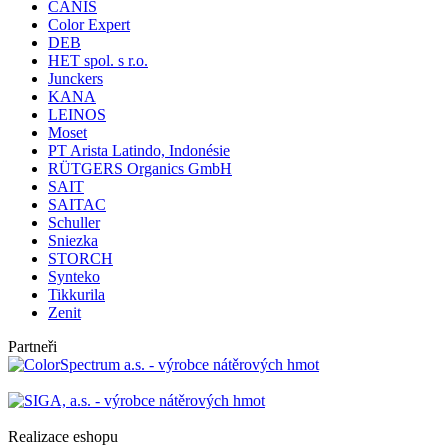
CANIS
Color Expert
DEB
HET spol. s r.o.
Junckers
KANA
LEINOS
Moset
PT Arista Latindo, Indonésie
RÜTGERS Organics GmbH
SAIT
SAITAC
Schuller
Sniezka
STORCH
Synteko
Tikkurila
Zenit
Partneři
Realizace eshopu