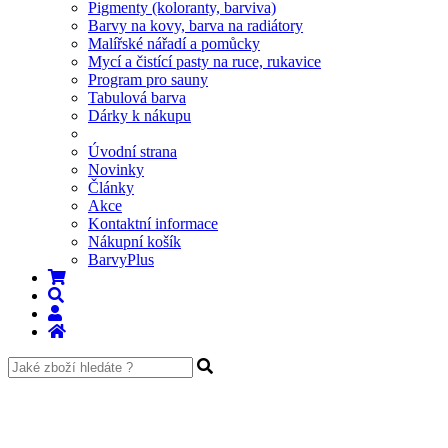
Pigmenty (koloranty, barviva)
Barvy na kovy, barva na radiátory
Malířské nářadí a pomůcky
Mycí a čistící pasty na ruce, rukavice
Program pro sauny
Tabulová barva
Dárky k nákupu
Úvodní strana
Novinky
Články
Akce
Kontaktní informace
Nákupní košík
BarvyPlus