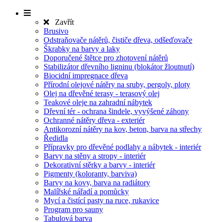
Zavřít
Brusivo
Odstraňovače nátěrů, čističe dřeva, odšeďovače
Škrabky na barvy a laky
Doporučené štětce pro zhotovení nátěrů
Stabilizátor dřevního ligninu (blokátor žloutnutí)
Biocidní impregnace dřeva
Přírodní olejové nátěry na sruby, pergoly, ploty
Olej na dřevěné terasy - terasový olej
Teakové oleje na zahradní nábytek
Dřevní tér - ochrana šindele, vyvýšené záhony
Ochranné nátěry dřeva - exteriér
Antikorozní nátěry na kov, beton, barva na střechy
Ředidla
Přípravky pro dřevěné podlahy a nábytek - interiér
Barvy na stěny a stropy - interiér
Dekorativní stěrky a barvy - interiér
Pigmenty (koloranty, barviva)
Barvy na kovy, barva na radiátory
Malířské nářadí a pomůcky
Mycí a čistící pasty na ruce, rukavice
Program pro sauny
Tabulová barva