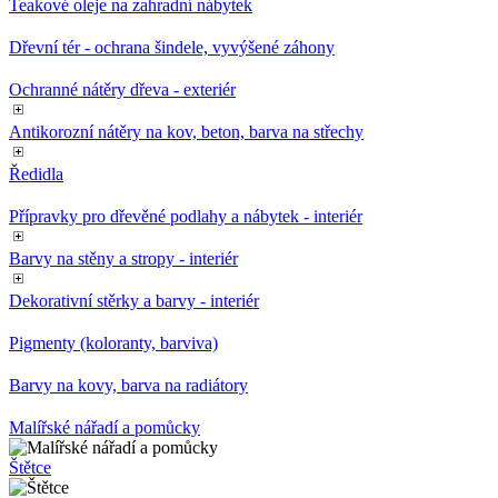
Teakové oleje na zahradní nábytek
Dřevní tér - ochrana šindele, vyvýšené záhony
Ochranné nátěry dřeva - exteriér
Antikorozní nátěry na kov, beton, barva na střechy
Ředidla
Přípravky pro dřevěné podlahy a nábytek - interiér
Barvy na stěny a stropy - interiér
Dekorativní stěrky a barvy - interiér
Pigmenty (koloranty, barviva)
Barvy na kovy, barva na radiátory
Malířské nářadí a pomůcky
Štětce