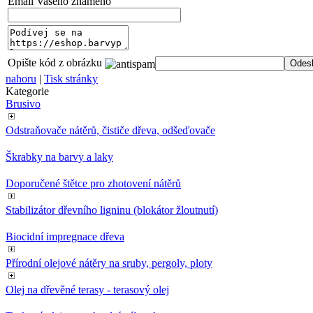
Email Vašeho známého
Opište kód z obrázku
nahoru
|
Tisk stránky
Kategorie
Brusivo
Odstraňovače nátěrů, čističe dřeva, odšeďovače
Škrabky na barvy a laky
Doporučené štětce pro zhotovení nátěrů
Stabilizátor dřevního ligninu (blokátor žloutnutí)
Biocidní impregnace dřeva
Přírodní olejové nátěry na sruby, pergoly, ploty
Olej na dřevěné terasy - terasový olej