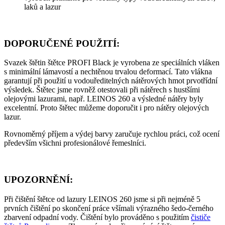
laků a lazur
DOPORUČENÉ POUŽITÍ:
Svazek štětin štětce PROFI Black je vyrobena ze speciálních vláken
s minimální lámavostí a nechtěnou trvalou deformací. Tato vlákna
garantují při použití u vodouředitelných nátěrových hmot prvotřídní
výsledek. Štětec jsme rovněž otestovali při nátěrech s hustšími
olejovými lazurami, např. LEINOS 260 a výsledné nátěry byly
excelentní. Proto štětec můžeme doporučit i pro nátěry olejových
lazur.
Rovnoměrný příjem a výdej barvy zaručuje rychlou práci, což ocení
především všichni profesionálové řemeslníci.
UPOZORNĚNÍ:
Při čištění štětce od lazury LEINOS 260 jsme si při nejméně 5
prvních čištění po skončení práce všímali výrazného šedo-černého
zbarvení odpadní vody. Čištění bylo prováděno s použitím
čističe