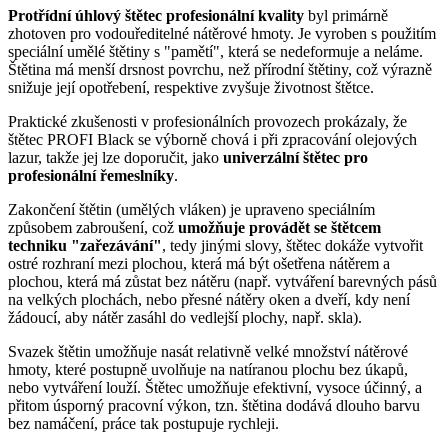
Protřídní úhlový štětec profesionální kvality
byl primárně
zhotoven pro vodouředitelné nátěrové hmoty. Je vyroben s použitím
speciální umělé štětiny s "pamětí", která se nedeformuje a neláme.
Štětina má menší drsnost povrchu, než přírodní štětiny, což výrazně
snižuje její opotřebení, respektive zvyšuje životnost štětce.
Praktické zkušenosti v profesionálních provozech prokázaly, že
štětec PROFI Black se výborně chová i při zpracování olejových
lazur, takže jej lze doporučit, jako
univerzální štětec pro
profesionální řemeslníky
.
Zakončení štětin (umělých vláken) je upraveno speciálním
způsobem zabroušení, což
umožňuje provádět se štětcem
techniku "zařezávání"
, tedy jinými slovy, štětec dokáže vytvořit
ostré rozhraní mezi plochou, která má být ošetřena nátěrem a
plochou, která má zůstat bez nátěru (např. vytváření barevných pásů
na velkých plochách, nebo přesné nátěry oken a dveří, kdy není
žádoucí, aby nátěr zasáhl do vedlejší plochy, např. skla).
Svazek štětin umožňuje nasát relativně velké množství nátěrové
hmoty, které postupně uvolňuje na natíranou plochu bez úkapů,
nebo vytváření louží. Štětec umožňuje efektivní, vysoce účinný, a
přitom úsporný pracovní výkon, tzn. štětina dodává dlouho barvu
bez namáčení, práce tak postupuje rychleji.