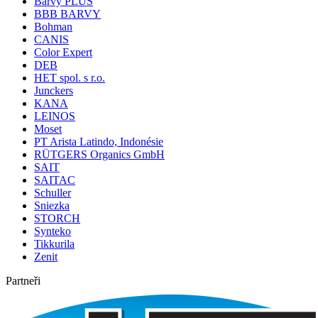
Barvy PLUS
BBB BARVY
Bohman
CANIS
Color Expert
DEB
HET spol. s r.o.
Junckers
KANA
LEINOS
Moset
PT Arista Latindo, Indonésie
RÜTGERS Organics GmbH
SAIT
SAITAC
Schuller
Sniezka
STORCH
Synteko
Tikkurila
Zenit
Partneři