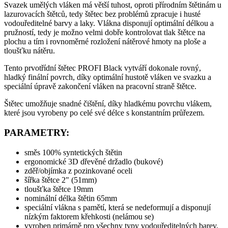
Svazek umělých vláken má větší tuhost, oproti přírodním štětinám u
lazurovacích štětců, tedy štětec bez problémů zpracuje i husté
vodouředitelné barvy a laky. Vlákna disponují optimální délkou a
pružností, tedy je možno velmi dobře kontrolovat tlak štětce na
plochu a tím i rovnoměrné rozložení nátěrové hmoty na ploše a
tloušťku nátěru.
Tento prvotřídní štětec PROFI Black vytváří dokonale rovný,
hladký finální povrch, díky optimální hustotě vláken ve svazku a
speciální úpravě zakončení vláken na pracovní straně štětce.
Štětec umožňuje snadné čištění, díky hladkému povrchu vlákem,
které jsou vyrobeny po celé své délce s konstantním průřezem.
PARAMETRY:
směs 100% syntetických štětin
ergonomické 3D dřevěné držadlo (bukové)
zděř/objímka z pozinkované oceli
šířka štětce 2" (51mm)
tloušťka štětce 19mm
nominální délka štětin 65mm
speciální vlákna s pamětí, která se nedeformují a disponují
nízkým faktorem křehkosti (nelámou se)
vyroben primárně pro všechny typy vodouředitelných barev,