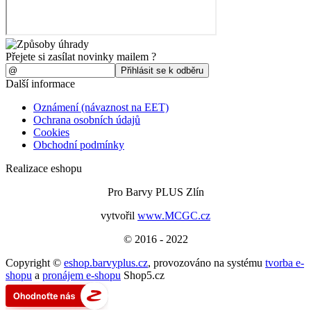
Přejete si zasílat novinky mailem ?
Další informace
Oznámení (návaznost na EET)
Ochrana osobních údajů
Cookies
Obchodní podmínky
Realizace eshopu
Pro Barvy PLUS Zlín
vytvořil
www.MCGC.cz
© 2016 - 2022
Copyright ©
eshop.barvyplus.cz
,
provozováno na systému
tvorba e-
shopu
a
pronájem e-shopu
Shop5.cz