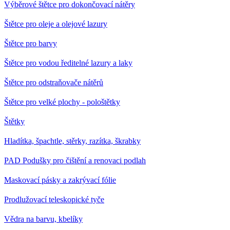
Výběrové štětce pro dokončovací nátěry
Štětce pro oleje a olejové lazury
Štětce pro barvy
Štětce pro vodou ředitelné lazury a laky
Štětce pro odstraňovače nátěrů
Štětce pro velké plochy - pološtětky
Štětky
Hladítka, špachtle, stěrky, razítka, škrabky
PAD Podušky pro čištění a renovaci podlah
Maskovací pásky a zakrývací fólie
Prodlužovací teleskopické tyče
Vědra na barvu, kbelíky