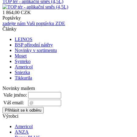
TOP tér - aplikační směs (4,5L)
1 864,00 CZK
Poptávky
zadejte nám Vaši poptávku ZDE
Články
LEINOS
BSP přírodní nátěry
Novinky v sortimentu
Moset
Synteko
Americol
Sniezka
Tikkurila
Novinky mailem
Vaše jméno:
Váš email:
Výrobci
Americol
ANZA