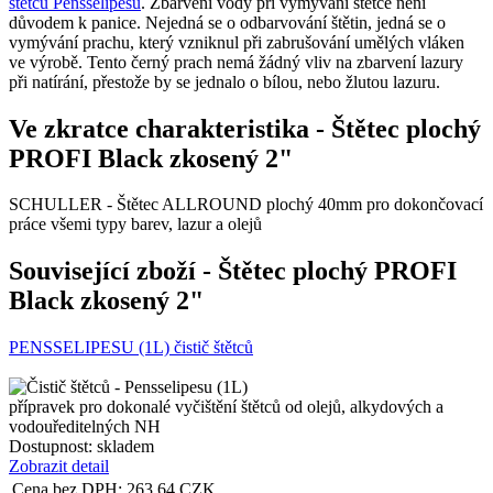
štětců Pensselipesu
. Zbarvení vody při vymývání štětce není
důvodem k panice. Nejedná se o odbarvování štětin, jedná se o
vymývání prachu, který vzniknul při zabrušování umělých vláken
ve výrobě. Tento černý prach nemá žádný vliv na zbarvení lazury
při natírání, přestože by se jednalo o bílou, nebo žlutou lazuru.
Ve zkratce charakteristika
-
Štětec plochý
PROFI Black zkosený 2"
SCHULLER - Štětec ALLROUND plochý 40mm pro dokončovací
práce všemi typy barev, lazur a olejů
Související zboží
- Štětec plochý PROFI
Black zkosený 2"
PENSSELIPESU (1L) čistič štětců
přípravek pro dokonalé vyčištění štětců od olejů, alkydových a
vodouředitelných NH
Dostupnost:
skladem
Zobrazit detail
Cena bez DPH:
263,64
CZK