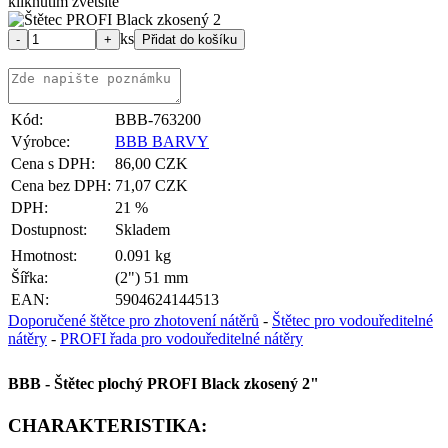
kliknutím zvětšíte
ks
Kód:
BBB-763200
Výrobce:
BBB BARVY
Cena s DPH:
86,00 CZK
Cena bez DPH:
71,07 CZK
DPH:
21 %
Dostupnost:
Skladem
Hmotnost:
0.091 kg
Šířka:
(2") 51 mm
EAN:
5904624144513
Doporučené štětce pro zhotovení nátěrů
-
Štětec pro vodouředitelné
nátěry
-
PROFI řada pro vodouředitelné nátěry
BBB - Štětec plochý PROFI Black zkosený 2"
CHARAKTERISTIKA: