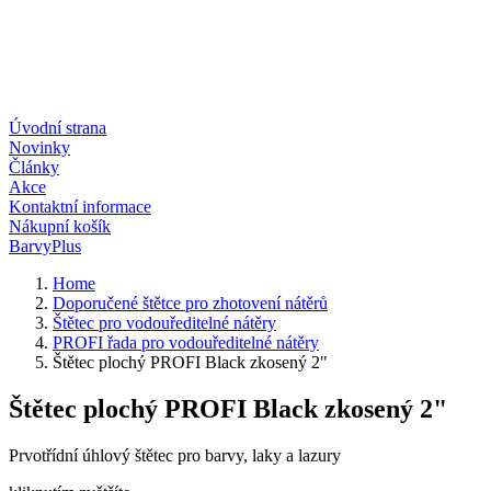
Úvodní strana
Novinky
Články
Akce
Kontaktní informace
Nákupní košík
BarvyPlus
Home
Doporučené štětce pro zhotovení nátěrů
Štětec pro vodouředitelné nátěry
PROFI řada pro vodouředitelné nátěry
Štětec plochý PROFI Black zkosený 2"
Štětec plochý PROFI Black zkosený 2"
Prvotřídní úhlový štětec pro barvy, laky a lazury