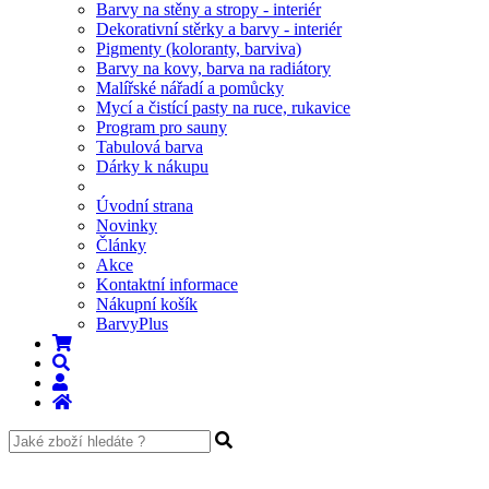
Barvy na stěny a stropy - interiér
Dekorativní stěrky a barvy - interiér
Pigmenty (koloranty, barviva)
Barvy na kovy, barva na radiátory
Malířské nářadí a pomůcky
Mycí a čistící pasty na ruce, rukavice
Program pro sauny
Tabulová barva
Dárky k nákupu
Úvodní strana
Novinky
Články
Akce
Kontaktní informace
Nákupní košík
BarvyPlus