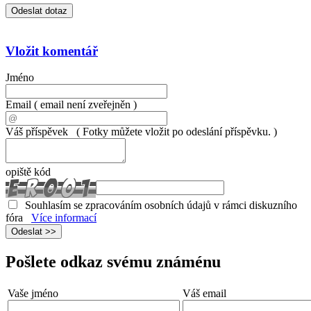
Vložit komentář
Jméno
Email
( email není zveřejněn )
Váš příspěvek
( Fotky můžete vložit po odeslání příspěvku. )
opiště kód
Souhlasím se zpracováním osobních údajů v rámci diskuzního
fóra
Více informací
Pošlete odkaz svému známénu
Vaše jméno
Váš email