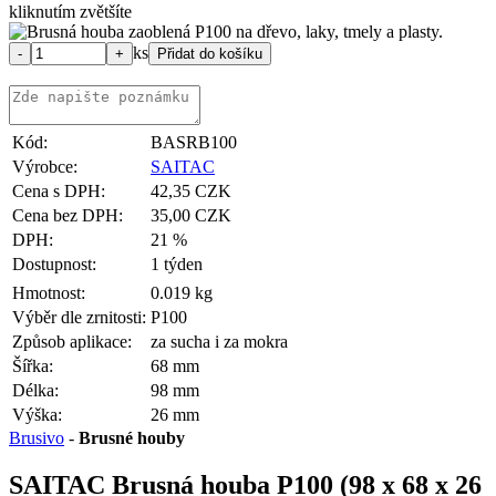
kliknutím zvětšíte
ks
Kód:
BASRB100
Výrobce:
SAITAC
Cena s DPH:
42,35 CZK
Cena bez DPH:
35,00 CZK
DPH:
21 %
Dostupnost:
1 týden
Hmotnost:
0.019 kg
Výběr dle zrnitosti:
P100
Způsob aplikace:
za sucha i za mokra
Šířka:
68 mm
Délka:
98 mm
Výška:
26 mm
Brusivo
-
Brusné houby
SAITAC Brusná houba P100 (98 x 68 x 26