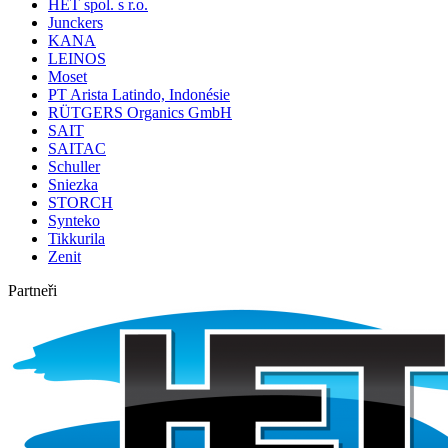
HET spol. s r.o.
Junckers
KANA
LEINOS
Moset
PT Arista Latindo, Indonésie
RÜTGERS Organics GmbH
SAIT
SAITAC
Schuller
Sniezka
STORCH
Synteko
Tikkurila
Zenit
Partneři