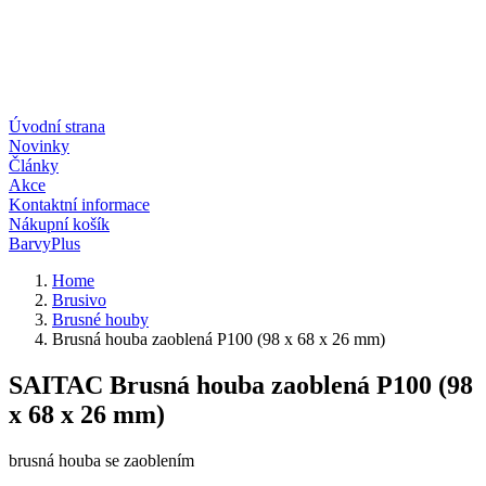
Úvodní strana
Novinky
Články
Akce
Kontaktní informace
Nákupní košík
BarvyPlus
Home
Brusivo
Brusné houby
Brusná houba zaoblená P100 (98 x 68 x 26 mm)
SAITAC Brusná houba zaoblená P100 (98
x 68 x 26 mm)
brusná houba se zaoblením