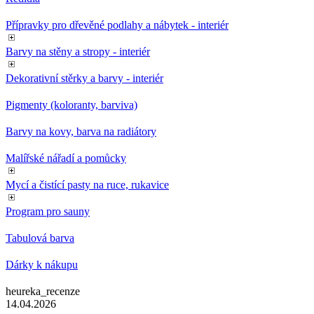
Přípravky pro dřevěné podlahy a nábytek - interiér
Barvy na stěny a stropy - interiér
Dekorativní stěrky a barvy - interiér
Pigmenty (koloranty, barviva)
Barvy na kovy, barva na radiátory
Malířské nářadí a pomůcky
Mycí a čistící pasty na ruce, rukavice
Program pro sauny
Tabulová barva
Dárky k nákupu
heureka_recenze
14.04.2026