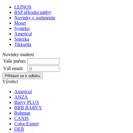
LEINOS
BSP přírodní nátěry
Novinky v sortimentu
Moset
Synteko
Americol
Sniezka
Tikkurila
Novinky mailem
Vaše jméno:
Váš email:
Výrobci
Americol
ANZA
Barvy PLUS
BBB BARVY
Bohman
CANIS
Color Expert
DEB