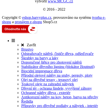
vytvořil
www.MCGC.cz
© 2016 - 2022
Copyright ©
eshop.barvyplus.cz
,
provozováno na systému
tvorba e-
shopu
a
pronájem e-shopu
Shop5.cz
Zavřít
Brusivo
Odstraňovače nátěrů, čističe dřeva, odšeďovače
Škrabky na barvy a laky
Doporučené štětce pro zhotovení nátěrů
Stabilizátor dřevního ligninu (blokátor žloutnutí)
Biocidní impregnace dřeva
Přírodní olejové nátěry na sruby, pergoly, ploty
Olej na dřevěné terasy - terasový olej
Teakové oleje na zahradní nábytek
Dřevní tér - ochrana šindele, vyvýšené záhony
Ochranné nátěry dřeva - exteriér
Antikorozní nátěry na kov, beton, barva na střechy
Ředidla
Přípravky pro dřevěné podlahy a nábytek - interiér