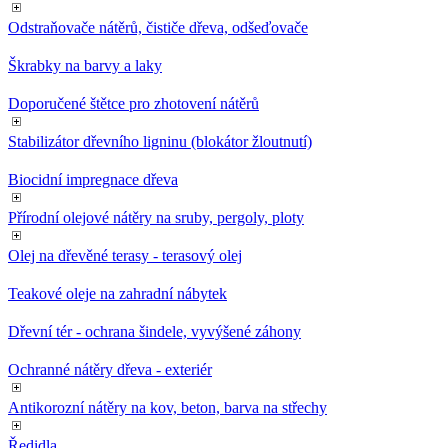
Odstraňovače nátěrů, čističe dřeva, odšeďovače
Škrabky na barvy a laky
Doporučené štětce pro zhotovení nátěrů
Stabilizátor dřevního ligninu (blokátor žloutnutí)
Biocidní impregnace dřeva
Přírodní olejové nátěry na sruby, pergoly, ploty
Olej na dřevěné terasy - terasový olej
Teakové oleje na zahradní nábytek
Dřevní tér - ochrana šindele, vyvýšené záhony
Ochranné nátěry dřeva - exteriér
Antikorozní nátěry na kov, beton, barva na střechy
Ředidla