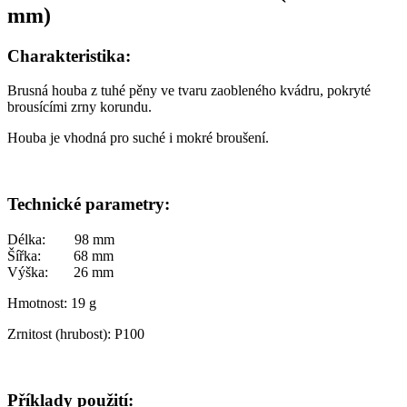
mm)
Charakteristika:
Brusná houba z tuhé pěny ve tvaru zaobleného kvádru, pokryté
brousícími zrny korundu.
Houba je vhodná pro suché i mokré broušení.
Technické parametry:
Délka: 98 mm
Šířka: 68 mm
Výška: 26 mm
Hmotnost: 19 g
Zrnitost (hrubost): P100
Příklady použití: