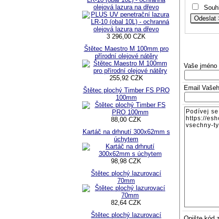
olejová lazura na dřevo
Souh
3 296,00 CZK
Štětec Maestro M 100mm pro
přírodní olejové nátěry
Vaše jméno
255,92 CZK
Email Vaše
Štětec plochý Timber FS PRO
100mm
88,00 CZK
Kartáč na drhnutí 300x62mm s
úchytem
98,98 CZK
Štětec plochý lazurovací
70mm
82,64 CZK
Štětec plochý lazurovací
Opište kód 