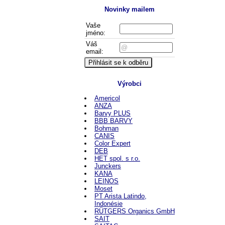
Novinky mailem
Vaše
jméno:
Váš
email:
Výrobci
Americol
ANZA
Barvy PLUS
BBB BARVY
Bohman
CANIS
Color Expert
DEB
HET spol. s r.o.
Junckers
KANA
LEINOS
Moset
PT Arista Latindo,
Indonésie
RÜTGERS Organics GmbH
SAIT