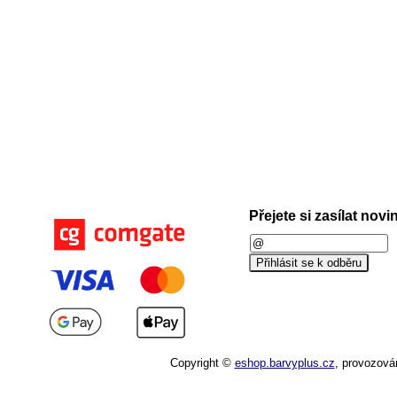
Přejete si zasílat nov
Copyright ©
eshop.barvyplus.cz
,
provozová