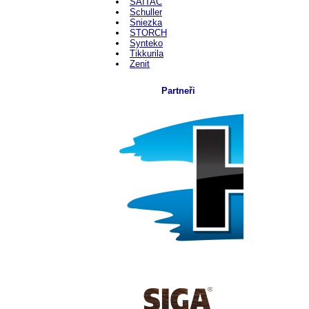
SAITAC
Schuller
Sniezka
STORCH
Synteko
Tikkurila
Zenit
Partneři