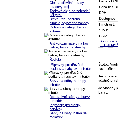
Cena s DPH
Olej na dřevěné terasy -
terasový olej
Cena bez D
Teakové oleje na zahradní
DPH:
nábytek
Dostupnost:
Dřevní tér - ochrana
šindele, vyvýšené záhony
Hmotnost:
Ochranné nátěry dřeva -
Šířka:
exteriér
EAN:
Doporučené š
Antikorozní nátěry na kov,
ECONOMY řad
beton, barva na střechy
Ředidla
Štětec Angli
Přípravky pro dřevěné
tvoří přírod
podlahy a nábytek - interiér
Tento štěte
včetně prys
Barvy na stěny a stropy -
interiér
Je vhodný j
barvy.
Dekorativní stěrky a barvy
- interiér
Pigmenty (koloranty,
barviva)
Barvy na kovy, barva na
radiátory