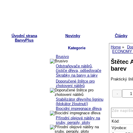
Úvodní strana
Novinky
Články
BarvyPlus
Home
Dop
Kategorie
ECONOMY řa
Brusivo
Štětec 
Odstraňovače nátěrů,
barev
čističe dřeva, odšeďovače
Škrabky na barvy a laky
Praktický št
Doporučené štětce pro
zhotovení nátěrů
Stabilizátor dřevního ligninu
(blokátor žloutnutí)
Biocidní impregnace dřeva
Přírodní olejové nátěry na
Kód:
sruby, pergoly, ploty
Výrobce: