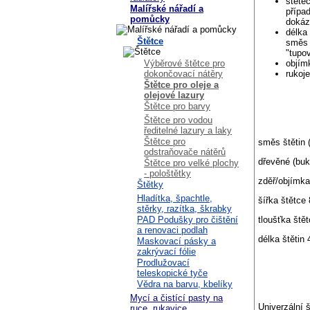
štěte
Malířské nářadí a
přípa
pomůcky
dokáz
délka
Štětce
směs 
"tupov
Výběrové štětce pro
objím
dokončovací nátěry
rukoje
Štětce pro oleje a
olejové lazury
Štětce pro barvy
Štětce pro vodou
ředitelné lazury a laky
Štětce pro
směs štětin 
odstraňovače nátěrů
dřevěné (buk
Štětce pro velké plochy
- pološtětky
zděř/objímka
Štětky
Hladítka, špachtle,
šířka štětc
stěrky, razítka, škrabky
tloušťka št
PAD Podušky pro čištění
a renovaci podlah
délka štěti
Maskovací pásky a
zakrývací fólie
Prodlužovací
teleskopické tyče
Vědra na barvu, kbelíky
Mycí a čistící pasty na
Univerzální 
ruce, rukavice