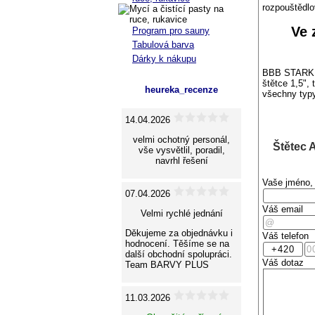
rozpouštědlo
Ve 
Program pro sauny
Tabulová barva
Dárky k nákupu
BBB STARK P
štětce 1,5",
heureka_recenze
všechny typy
14.04.2026
velmi ochotný personál,
Štětec 
vše vysvětlil, poradil,
navrhl řešení
Vaše jméno, 
07.04.2026
Váš email
Velmi rychlé jednání
Děkujeme za objednávku i
Váš telefon
hodnocení. Těšíme se na
další obchodní spolupráci.
Váš dotaz
Team BARVY PLUS
11.03.2026