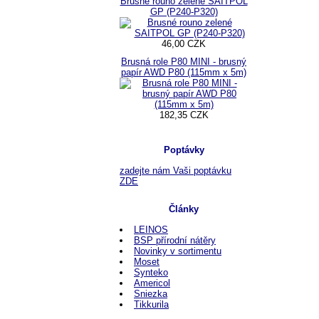
Brusné rouno zelené SAITPOL
GP (P240-P320)
46,00 CZK
Brusná role P80 MINI - brusný
papír AWD P80 (115mm x 5m)
182,35 CZK
Poptávky
zadejte nám Vaši poptávku
ZDE
Články
LEINOS
BSP přírodní nátěry
Novinky v sortimentu
Moset
Synteko
Americol
Sniezka
Tikkurila