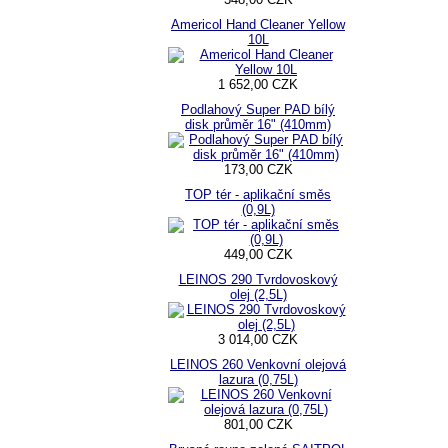
Americol Hand Cleaner Yellow
10L
1 652,00 CZK
Podlahový Super PAD bílý
disk průměr 16" (410mm)
173,00 CZK
TOP tér - aplikační směs
(0,9L)
449,00 CZK
LEINOS 290 Tvrdovoskový
olej (2,5L)
3 014,00 CZK
LEINOS 260 Venkovní olejová
lazura (0,75L)
801,00 CZK