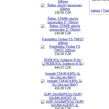
100mm
nahoru
|
Tisk
130,56 CZK
Štětec STARK plochý
univerzální 3" (76mm)
130,68 CZK
Pološtětka Timber FS TWIST
100mm
216,00 CZK
RODEXOL Soldecol (0,5L)
444,07 CZK
Impralit TSK40 K40% 1L
(1L=1kg pro 80m²)
416,00 CZK
SUPI SAUNAPESU (SUPI
SAUNA AGENT) 1L
348,00 CZK