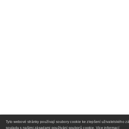
Tyto webové stránky používají soubory cookie ke zlepšení uživatelského z
souladu s našimi zásadami používání souborů cookie.
Více informací