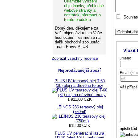
Okamžité vyřízení
objednávky, přehledné
webové stránky a
dostatek informací o
Souhlas
tomto produktu
Dobrý den, děkujeme za
Vaši objednávku i za Vaše
hodnocení. Těšíme se na
další obchodní spolupráci.
Team Barvy PLUS
Vložit
Jméno
Zobrazit všechny recenze
Nejprodávanější zboží
Email
( em
PLUS UV terasový olej T-60
(3L)-olej na dřevěné terasy
Váš přísp
1 911,80 CZK
LEINOS 236 terasový olej
(750ml)
918,00 CZK
opiště kód
PLUS UV penetrační lazura
LR-10 (obal 10L) - ochranná